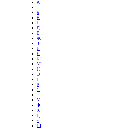
А
T
Б
В
Г
Д
Е
Ж
З
И
Л
К
М
Н
О
П
Р
С
Т
У
Ф
Х
Ц
Ч
Ш