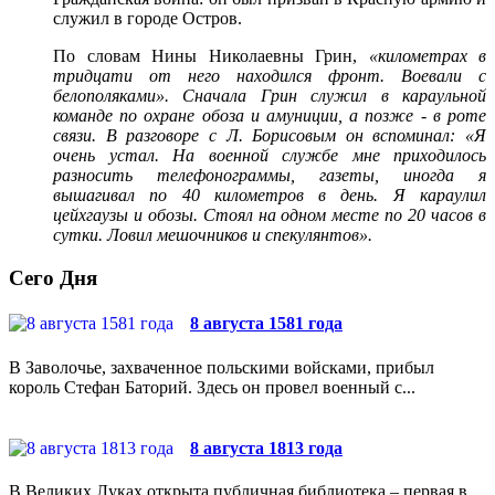
служил в городе Остров.
По словам Нины Николаевны Грин,
«километрах в
тридцати от него находился фронт. Воевали с
белополяками». Сначала Грин служил в караульной
команде по охране обоза и амуниции, а позже - в роте
связи. В разговоре с Л. Борисовым он вспоминал: «Я
очень устал. На военной службе мне приходилось
разносить телефонограммы, газеты, иногда я
вышагивал по 40 километров в день. Я караулил
цейхгаузы и обозы. Стоял на одном месте по 20 часов в
сутки. Ловил мешочников и спекулянтов».
Сего Дня
8 августа 1581 года
В Заволочье, захваченное польскими войсками, прибыл
король Стефан Баторий. Здесь он провел военный с...
8 августа 1813 года
В Великих Луках открыта публичная библиотека – первая в