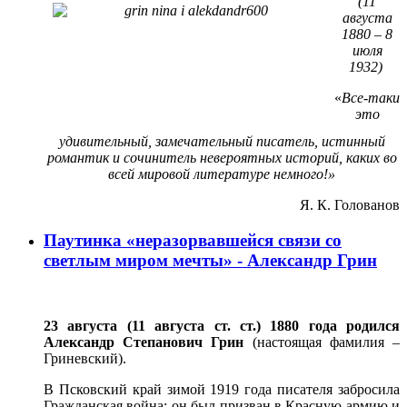
(11
августа
1880 – 8
июля
1932)
«
Все-таки
это
удивительный, замечательный писатель, истинный
романтик и сочинитель невероятных историй, каких во
всей мировой литературе немного!»
Я. К. Голованов
Паутинка «неразорвавшейся связи со
светлым миром мечты» - Александр Грин
23 августа (11 августа ст. ст.) 1880 года родился
Александр Степанович Грин
(настоящая фамилия –
Гриневский).
В Псковский край зимой 1919 года писателя забросила
Гражданская война: он был призван в Красную армию и