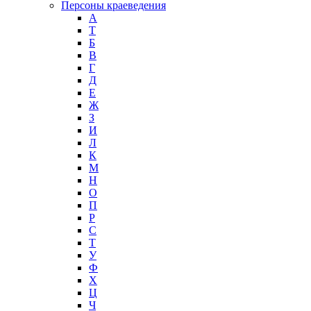
Персоны краеведения
А
T
Б
В
Г
Д
Е
Ж
З
И
Л
К
М
Н
О
П
Р
С
Т
У
Ф
Х
Ц
Ч