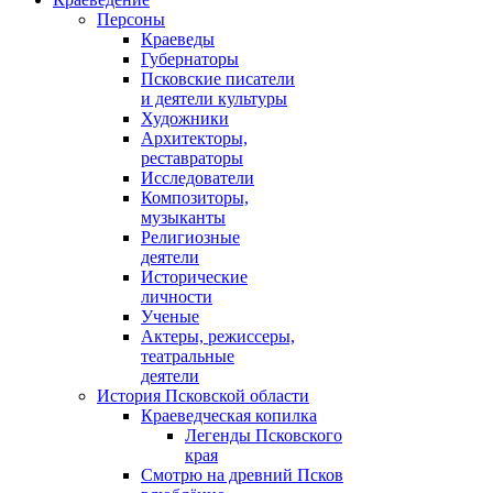
Персоны
Краеведы
Губернаторы
Псковские писатели
и деятели культуры
Художники
Архитекторы,
реставраторы
Исследователи
Композиторы,
музыканты
Религиозные
деятели
Исторические
личности
Ученые
Актеры, режиссеры,
театральные
деятели
История Псковской области
Краеведческая копилка
Легенды Псковского
края
Смотрю на древний Псков