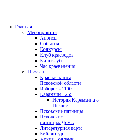
Главная
Мероприятия
Анонсы
События
Конкурсы
Клуб краеведов
Киноклуб
Час краеведения
Проекты
Красная книга
Псковской области
Изборск - 1160
Карамзин - 255
История Карамзина о
Пскове
Псковские пятницы
Псковские
пятницы. Дома.
Литературная карта
Библиотур
Архив - онлайн