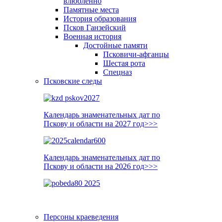
влюблённо
Памятные места
История образования
Псков Ганзейский
Военная история
Достойные памяти
Псковичи-афганцы
Шестая рота
Спецназ
Псковские следы
Календарь знаменательных дат по
Пскову и области на 2027 год>>>
Календарь знаменательных дат по
Пскову и области на 2026 год>>>
Персоны краеведения