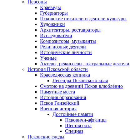
Персоны
Краеведы
Губернаторы
Псковские писатели и деятели культуры
Художники
Архитекторы, реставраторы
Исследователи
Композиторы, музыканты
Религиозные деятели
Исторические личности
Ученые
Актеры, режиссеры, театральные деятели
История Псковской области
Краеведческая копилка
Легенды Псковского края
Смотрю на древний Псков влюблённо
Памятные места
История образования
Псков Ганзейский
Военная история
Достойные памяти
Псковичи-афганцы
Шестая рота
Спецназ
Псковские следы