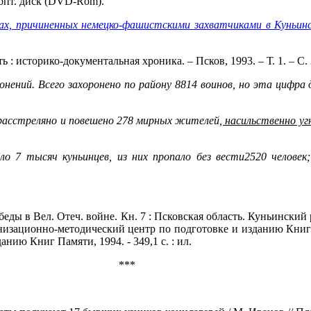
. опт. диск (DVD-Rom).
ах, причиненных немецко-фашистскими захватчиками в Куньинс
 : историко-документальная хроника. – Псков, 1993. – Т. 1. – С. 
нений. Всего захоронено по району 8814 воинов, но эта цифра 
 расстреляно и повешено 278 мирных жителей
, насильственно уг
 7 тысяч куньинцев, из них пропало без вести2520 человек; 
обеды в Вел. Отеч. войне. Кн. 7 : Псковская область. Куньинский 
низационно-методический центр по подготовке и изданию Книг 
ию Книг Памяти, 1994. - 349,1 с. : ил.
***