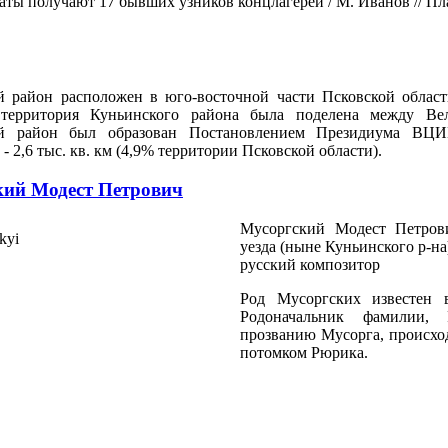
 получают 17 бывших узников концлагерей / М. Иванов // Пламя
й
район расположен в юго-восточной части Псковской област
 территория
Куньинского
района была поделена между Ве
й
район был образован Постановлением Президиума ВЦИК
- 2,6 тыс. кв. км (4,9% территории Псковской области).
кий Модест Петрович
Мусоргский Модест Петрови
уезда (ныне Куньинского р-на)
русский композитор
Род Мусоргских известен 
Родоначальник фамилии,
прозванию Мусорга, происход
потомком Рюрика.