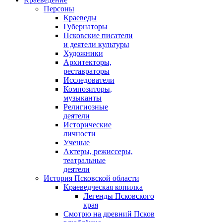
Персоны
Краеведы
Губернаторы
Псковские писатели
и деятели культуры
Художники
Архитекторы,
реставраторы
Исследователи
Композиторы,
музыканты
Религиозные
деятели
Исторические
личности
Ученые
Актеры, режиссеры,
театральные
деятели
История Псковской области
Краеведческая копилка
Легенды Псковского
края
Смотрю на древний Псков