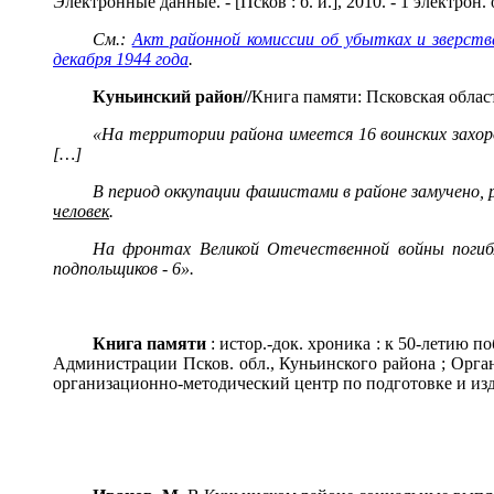
Электронные данные. - [Псков : б. и.], 2010. - 1 электрон
См.:
Акт районной комиссии об убытках и зверств
декабря 1944 года
.
Куньинский район
//
Книга памяти: Псковская область
«На территории района имеется 16 воинских захоро
[…]
В период оккупации фашистами в районе замучено,
человек
.
На фронтах Великой Отечественной войны погибло
подпольщиков - 6».
Книга памяти
: истор.-док. хроника : к 50-летию п
Администрации Псков. обл., Куньинского района ; Орга
организационно-методический центр по подготовке и издан