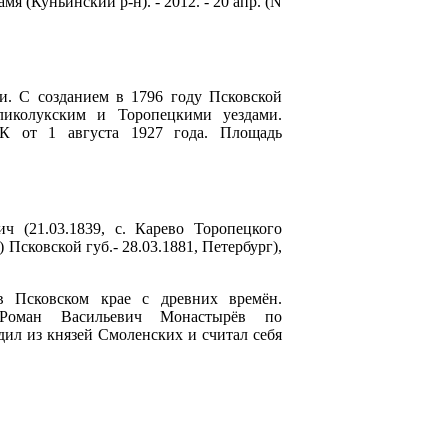
 (Куньинский р-н). - 2012. - 20 апр. (N
и. С созданием в 1796 году Псковской
ликолукским и
Торопецкими
уездами.
 от 1 августа 1927 года. Площадь
ч (21.03.1839, с. Карево Торопецкого
 Псковской губ.- 28.03.1881, Петербург),
в Псковском крае с древних времён.
 Роман Васильевич Монастырёв по
ил из князей Смоленских и считал себя