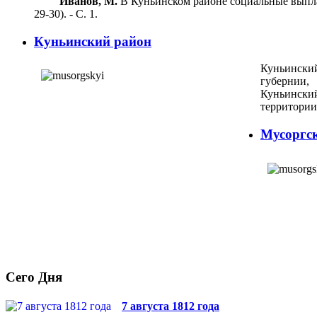
Иванов, М.
В Куньинском районе социальные выплаты
29-30). - С. 1.
Куньинский район
Куньински
губернии,
Куньински
территории 
Мусоргс
Сего Дня
7 августа 1812 года