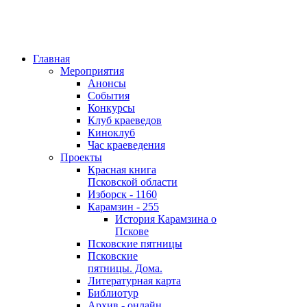
Главная
Мероприятия
Анонсы
События
Конкурсы
Клуб краеведов
Киноклуб
Час краеведения
Проекты
Красная книга
Псковской области
Изборск - 1160
Карамзин - 255
История Карамзина о
Пскове
Псковские пятницы
Псковские
пятницы. Дома.
Литературная карта
Библиотур
Архив - онлайн