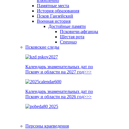
влюблённо
Памятные места
История образования
Псков Ганзейский
Военная история
Достойные памяти
Псковичи-афганцы
Шестая рота
Спецназ
Псковские следы
Календарь знаменательных дат по
Пскову и области на 2027 год>>>
Календарь знаменательных дат по
Пскову и области на 2026 год>>>
Персоны краеведения