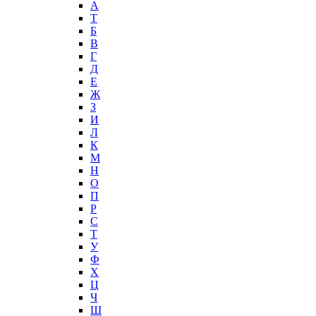
А
T
Б
В
Г
Д
Е
Ж
З
И
Л
К
М
Н
О
П
Р
С
Т
У
Ф
Х
Ц
Ч
Ш