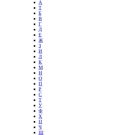
А
T
Б
В
Г
Д
Е
Ж
З
И
Л
К
М
Н
О
П
Р
С
Т
У
Ф
Х
Ц
Ч
Ш