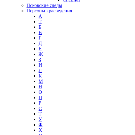
Псковские следы
Персоны краеведения
А
T
Б
В
Г
Д
Е
Ж
З
И
Л
К
М
Н
О
П
Р
С
Т
У
Ф
Х