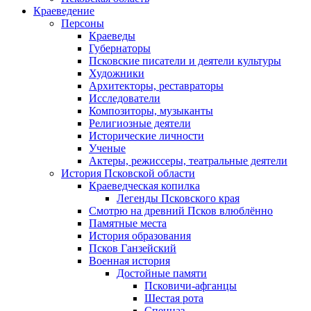
Краеведение
Персоны
Краеведы
Губернаторы
Псковские писатели и деятели культуры
Художники
Архитекторы, реставраторы
Исследователи
Композиторы, музыканты
Религиозные деятели
Исторические личности
Ученые
Актеры, режиссеры, театральные деятели
История Псковской области
Краеведческая копилка
Легенды Псковского края
Смотрю на древний Псков влюблённо
Памятные места
История образования
Псков Ганзейский
Военная история
Достойные памяти
Псковичи-афганцы
Шестая рота
Спецназ