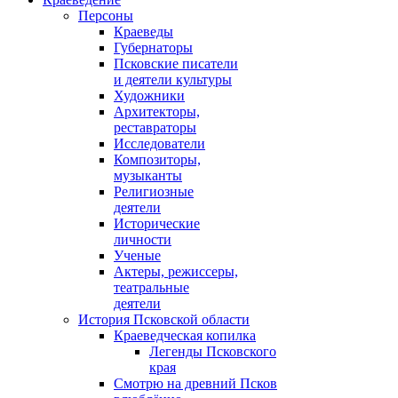
Персоны
Краеведы
Губернаторы
Псковские писатели
и деятели культуры
Художники
Архитекторы,
реставраторы
Исследователи
Композиторы,
музыканты
Религиозные
деятели
Исторические
личности
Ученые
Актеры, режиссеры,
театральные
деятели
История Псковской области
Краеведческая копилка
Легенды Псковского
края
Смотрю на древний Псков