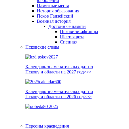
влюблённо
Памятные места
История образования
Псков Ганзейский
Военная история
Достойные памяти
Псковичи-афганцы
Шестая рота
Спецназ
Псковские следы
Календарь знаменательных дат по
Пскову и области на 2027 год>>>
Календарь знаменательных дат по
Пскову и области на 2026 год>>>
Персоны краеведения