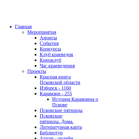
Главная
Мероприятия
Анонсы
События
Конкурсы
Клуб краеведов
Киноклуб
Час краеведения
Проекты
Красная книга
Псковской области
Изборск - 1160
Карамзин - 255
История Карамзина о
Пскове
Псковские пятницы
Псковские
пятницы. Дома.
Литературная карта
Библиотур
Архив - онлайн