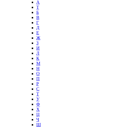
А
T
Б
В
Г
Д
Е
Ж
З
И
Л
К
М
Н
О
П
Р
С
Т
У
Ф
Х
Ц
Ч
Ш