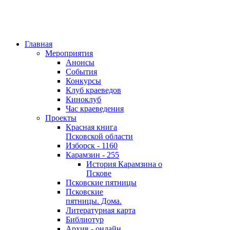
Главная
Мероприятия
Анонсы
События
Конкурсы
Клуб краеведов
Киноклуб
Час краеведения
Проекты
Красная книга
Псковской области
Изборск - 1160
Карамзин - 255
История Карамзина о
Пскове
Псковские пятницы
Псковские
пятницы. Дома.
Литературная карта
Библиотур
Архив - онлайн