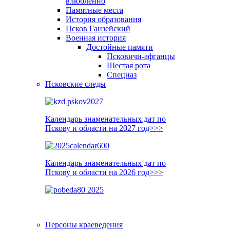
влюблённо
Памятные места
История образования
Псков Ганзейский
Военная история
Достойные памяти
Псковичи-афганцы
Шестая рота
Спецназ
Псковские следы
Календарь знаменательных дат по
Пскову и области на 2027 год>>>
Календарь знаменательных дат по
Пскову и области на 2026 год>>>
Персоны краеведения