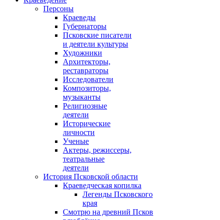
Персоны
Краеведы
Губернаторы
Псковские писатели
и деятели культуры
Художники
Архитекторы,
реставраторы
Исследователи
Композиторы,
музыканты
Религиозные
деятели
Исторические
личности
Ученые
Актеры, режиссеры,
театральные
деятели
История Псковской области
Краеведческая копилка
Легенды Псковского
края
Смотрю на древний Псков