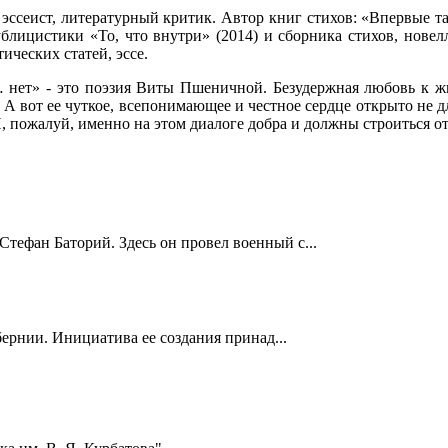
, эссеист, литературный критик. Автор книг стихов: «Впервые 
ублицистики «То, что внутри» (2014) и сборника стихов, новелл
ических статей, эссе.
 нет» - это поэзия Виты Пшеничной. Безудержная любовь к жи
А вот ее чуткое, всепонимающее и честное сердце открыто не для
. И, пожалуй, именно на этом диалоге добра и должны строиться о
Стефан Баторий. Здесь он провел военный с...
ернии. Инициатива ее создания принад...