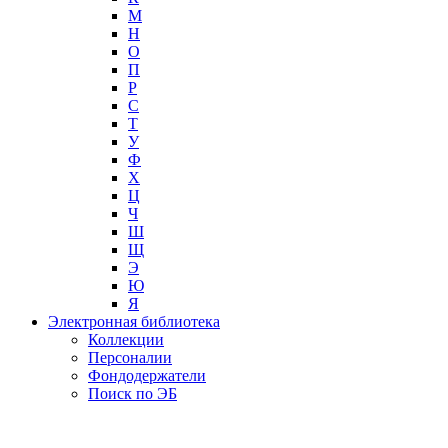
М
Н
О
П
Р
С
Т
У
Ф
Х
Ц
Ч
Ш
Щ
Э
Ю
Я
Электронная библиотека
Коллекции
Персоналии
Фондодержатели
Поиск по ЭБ