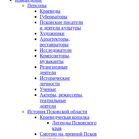
Персоны
Краеведы
Губернаторы
Псковские писатели
и деятели культуры
Художники
Архитекторы,
реставраторы
Исследователи
Композиторы,
музыканты
Религиозные
деятели
Исторические
личности
Ученые
Актеры, режиссеры,
театральные
деятели
История Псковской области
Краеведческая копилка
Легенды Псковского
края
Смотрю на древний Псков