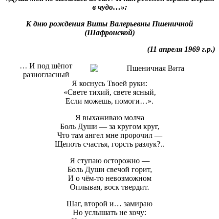
в чудо…»:
К дню рождения
Виты Валерьевны Пшеничной
(Шафронской)
(11 апреля 1969 г.р.)
… И под шёпот
разногласный
Я коснусь Твоей руки:
«Свете тихий, свете ясный,
Если можешь, помоги…».
Я выхаживаю молча
Боль Души — за кругом круг,
Что там ангел мне пророчил —
Щепоть счастья, горсть разлук?..
Я ступаю осторожно —
Боль Души свечой горит,
И о чём-то невозможном
Оплывая, воск твердит.
Шаг, второй и… замираю
Но услышать не хочу: