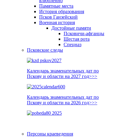
влюблённо
Памятные места
История образования
Псков Ганзейский
Военная история
Достойные памяти
Псковичи-афганцы
Шестая рота
Спецназ
Псковские следы
Календарь знаменательных дат по
Пскову и области на 2027 год>>>
Календарь знаменательных дат по
Пскову и области на 2026 год>>>
Персоны краеведения