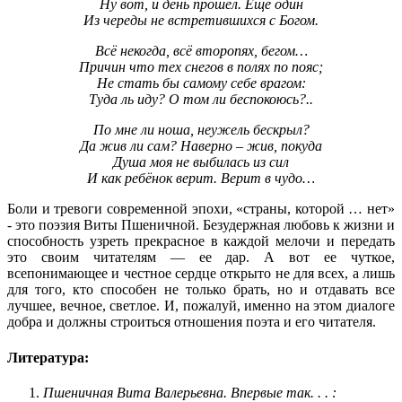
Ну вот, и день прошёл. Ещё один
Из череды не встретившихся с Богом.
Всё некогда, всё второпях, бегом…
Причин что тех снегов в полях по пояс;
Не стать бы самому себе врагом:
Туда ль иду? О том ли беспокоюсь?..
По мне ли ноша, неужель бескрыл?
Да жив ли сам? Наверно – жив, покуда
Душа моя не выбилась из сил
И как ребёнок верит. Верит в чудо…
Боли и тревоги современной эпохи, «страны, которой … нет»
- это поэзия Виты Пшеничной. Безудержная любовь к жизни и
способность узреть прекрасное в каждой мелочи и передать
это своим читателям — ее дар. А вот ее чуткое,
всепонимающее и честное сердце открыто не для всех, а лишь
для того, кто способен не только брать, но и отдавать все
лучшее, вечное, светлое. И, пожалуй, именно на этом диалоге
добра и должны строиться отношения поэта и его читателя.
Литература:
Пшеничная Вита Валерьевна. Впервые так. . . :