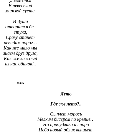
улыбнётся
В невесёлой
мирской суете.
И душа
отворится без
стука,
Сразу станет
невидим порог…
Как же мало мы
знаем друг друга,
Как же каждый
из нас одинок!..
***
Лето
Где же лето?..
Сыплет морось
Мелким бисером по крыше…
Но причудливо и споро
Небо новый облик вышьет.