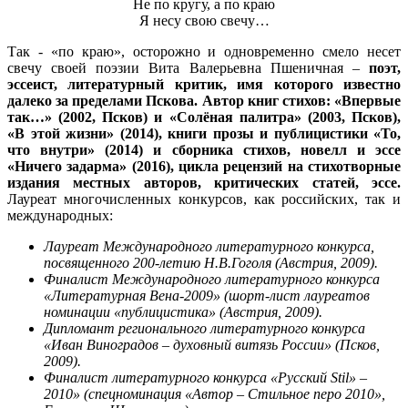
Не по кругу, а по краю
Я несу свою свечу…
Так - «по краю», осторожно и одновременно смело несет
свечу своей поэзии Вита Валерьевна Пшеничная –
поэт,
эссеист, литературный критик, имя которого известно
далеко за пределами Пскова. Автор книг стихов: «Впервые
так…» (2002, Псков) и «Солёная палитра» (2003, Псков),
«В этой жизни» (2014), книги прозы и публицистики «То,
что внутри» (2014) и сборника стихов, новелл и эссе
«Ничего задарма» (2016), цикла рецензий на стихотворные
издания местных авторов, критических статей, эссе.
Лауреат многочисленных конкурсов, как российских, так и
международных:
Лауреат Международного литературного конкурса,
посвященного 200-летию Н.В.Гоголя (Австрия, 2009).
Финалист Международного литературного конкурса
«Литературная Вена-2009» (шорт-лист лауреатов
номинации «публицистика» (Австрия, 2009).
Дипломант регионального литературного конкурса
«Иван Виноградов – духовный витязь России» (Псков,
2009).
Финалист литературного конкурса «Русский Stil» –
2010» (спецноминация «Автор – Стильное перо 2010»,