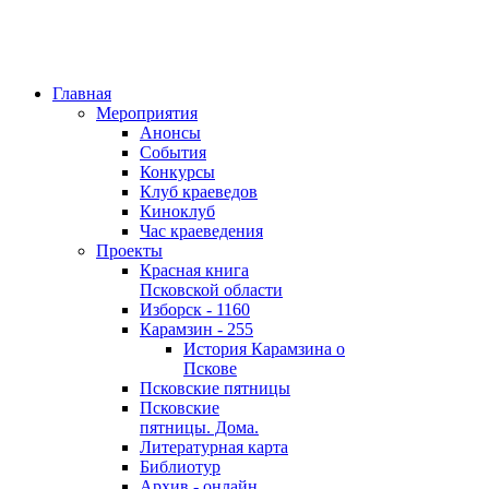
Главная
Мероприятия
Анонсы
События
Конкурсы
Клуб краеведов
Киноклуб
Час краеведения
Проекты
Красная книга
Псковской области
Изборск - 1160
Карамзин - 255
История Карамзина о
Пскове
Псковские пятницы
Псковские
пятницы. Дома.
Литературная карта
Библиотур
Архив - онлайн