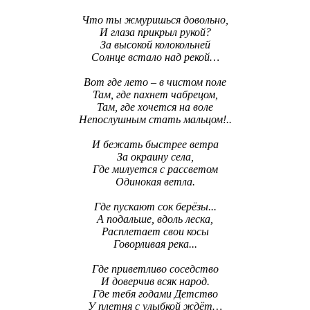
Что ты жмуришься довольно,
И глаза прикрыл рукой?
За высокой колокольней
Солнце встало над рекой…
Вот где лето – в чистом поле
Там, где пахнет чабрецом,
Там, где хочется на воле
Непослушным стать мальцом!..
И бежать быстрее ветра
За окраину села,
Где милуется с рассветом
Одинокая ветла.
Где пускают сок берёзы...
А подальше, вдоль леска,
Расплетает свои косы
Говорливая река...
Где приветливо соседство
И доверчив всяк народ.
Где тебя годами Детство
У плетня с улыбкой ждёт…