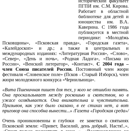
исторический факультет
ПГПИ им. С.М. Кирова.
Работает в областной
библиотеке для детей и
юношества им. В.А.
Каверина. С 1986 года
публикуется в местной
периодике: «Молодёжь
Псковщины», «Псковская правда», «Городская газета»,
«Калейдоскоп» и др.; а также в центральных и
международных изданиях: «Литературная Россия», «Слово»,
«Север», «День и ночь», «Родная Ладога», «Письма из
России», «Венский литератор», «Контакт».
С 2004 года –
член Союза писателей России.
Постоянный член жюри
фестиваля «Словенское поле» (Псков - Старый Изборск), член
жюри молодежного конкурса «Чернильница».
«Вита Пшеничная пишет для тех, у кого не отшибло память.
Она проскальзывает между роскошью и скотством, но в
ужасе оглядывается. Она внимательна и чувствительна.
Призывов, как уже было сказано, в ее стихах нет, а вот
приговор она способна вынести...» /Газета «Городская среда»/
Очень проникновенны и глубоки ее заметки о святынях
Псковской земли: «Привет, Василий, день добрый, Настя!..»,