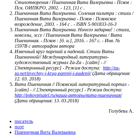
Стихотворения / Пшеничная Вита Валерьевна - Псков :
Пск. ОИПКРО, 2002. - 123, [1] с .
Пшеничная Вита Валерьевна. Соленая палитра : стихи /
Пшеничная Вита Валерьевна - Псков : Псковское
возрождение, 2003. - 164 с . - ISBN 5-901833-16-3
Пшеничная Вита Валерьевна. Ничего задарма! : стихи,
новеллы, эссе / Пшеничная Вита Валерьевна / Вита
Пшеничная. - Псков : [б. и.], 2016. - 167 с. - Инв. №
1597B с автографом автора
Извечный круг парений и падений. Стихи Виты
Пшеничной// Международный литературно-
художественный журнал Za-Za - [сайт] - //
[Электронный ресурс] - Режим доступа:
http://za-
za.net/izvechny-j-krug-parenij-i-padenij/
(Дата обращения:
12. 03. 2018)
Вита Пшеничная // Псковский литературный портал -
[сайт] - // [Электронный ресурс] - Режим доступа:
http://pskovpisatel.ru/наши-авторы/вита-пшеничная/
(Дата обращения: 13. 03.2018)
Голубева А.
писатель
поэт
Пшеничная Вита Валерьевна