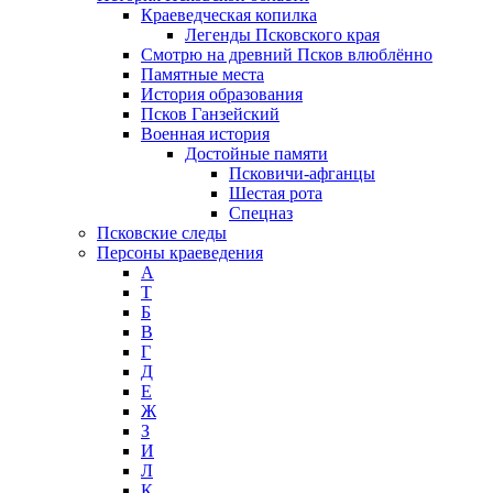
Краеведческая копилка
Легенды Псковского края
Смотрю на древний Псков влюблённо
Памятные места
История образования
Псков Ганзейский
Военная история
Достойные памяти
Псковичи-афганцы
Шестая рота
Спецназ
Псковские следы
Персоны краеведения
А
T
Б
В
Г
Д
Е
Ж
З
И
Л
К