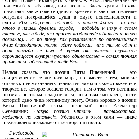
«Стоит только посмотреть в окно...», «Восстановлению не
подлежит?..», «В ожидании весны». Здесь храмы Пскова
предстают как живые свидетели времени и как спасительные
островки потерявшейся души в омуте повседневности и
суеты:
«Ты задержись однажды у порога Храма – их так
много в нашем древнем городе, – подойди к нему в своем
счастье, или в беде, или просто поздоровайся (иногда и этого
довольно)… И по тому, как разливается по опомнившейся
душе благодатное тепло, вдруг поймешь, что ты не один и
один никогда не был. А время от времени неуклюже
ворочающееся внутри чувство одиночества – самая точная
примета ослабевающей в тебе Веры…».
Нельзя сказать, что поэзия Виты Пшеничной — это
олицетворение ее личного мира, но вместе с тем, многие
отголоски ее жизненных ценностей находят свое отражение в
творчестве, которое всецело говорит нам о том, что истинная
поэзия - не только сладкий дым, но и тяжёлый крест, нести
который дано лишь истинному поэту. Очень хорошо о поэзии
Виты Пшеничной сказал псковский поэт Александр
Себежанин:
«Такую поэзию читать - наслаждаться,
медленно, по капельке!».
Убедитесь в этом сами — ниже
представлено несколько стихотворений поэта.
С небосвода
упавшие звёзды