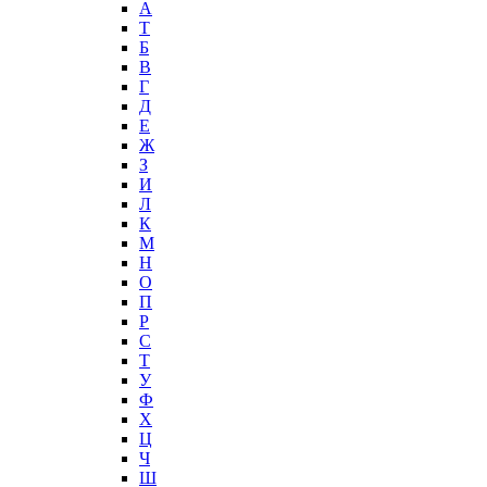
А
T
Б
В
Г
Д
Е
Ж
З
И
Л
К
М
Н
О
П
Р
С
Т
У
Ф
Х
Ц
Ч
Ш