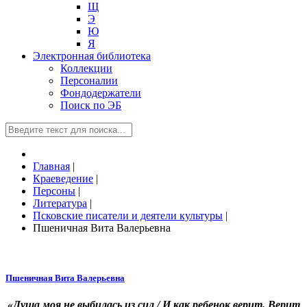
Щ
Э
Ю
Я
Электронная библиотека
Коллекции
Персоналии
Фондодержатели
Поиск по ЭБ
Главная
|
Краеведение
|
Персоны
|
Литература
|
Псковские писатели и деятели культуры
|
Пшеничная Вита Валерьевна
Пшеничная Вита Валерьевна
«Душа моя не выбилась из сил / И как ребенок верит. Верит