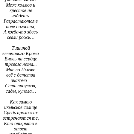
Меж холмов и
крестов не
найдёшь.
Разрастаются в
поле погосты,
А когда-то здесь
сеяли рожь…
Тишиной
величавого Крома
Вновь на сердце
тревога легла...
Мне во Пскове
всё с детства
знакомо –
Сеть проулков,
сады, купола…
Как зимою
июльское солнце
Средь прохожих
встречаются те,
Кто открыто в
ответ