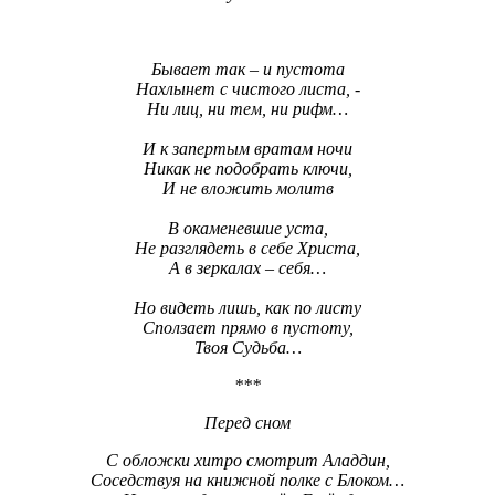
Бывает так – и пустота
Нахлынет с чистого листа, -
Ни лиц, ни тем, ни рифм…
И к запертым вратам ночи
Никак не подобрать ключи,
И не вложить молитв
В окаменевшие уста,
Не разглядеть в себе Христа,
А в зеркалах – себя…
Но видеть лишь, как по листу
Сползает прямо в пустоту,
Твоя Судьба…
***
Перед сном
С обложки хитро смотрит Аладдин,
Соседствуя на книжной полке с Блоком…