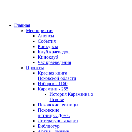
Главная
Мероприятия
Анонсы
События
Конкурсы
Клуб краеведов
Киноклуб
Час краеведения
Проекты
Красная книга
Псковской области
Изборск - 1160
Карамзин - 255
История Карамзина о
Пскове
Псковские пятницы
Псковские
пятницы. Дома.
Литературная карта
Библиотур
Архив - онлайн