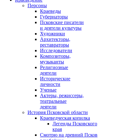
Персоны
Краеведы
Губернаторы
Псковские писатели
и деятели культуры
Художники
Архитекторы,
реставраторы
Исследователи
Композиторы,
музыканты
Религиозные
деятели
Исторические
личности
Ученые
Актеры, режиссеры,
театральные
деятели
История Псковской области
Краеведческая копилка
Легенды Псковского
края
Смотрю на древний Псков