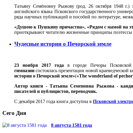
Татьяну Семёновну Рыжову (род. 26 октября 1948 г.)
английского языка Псковского государственного универс
ряда научных публикаций и пособий по литературе, меж
«Душою к Пушкину причастна», «Рядом с мамой на это
приоткрывают читателю жизненные принципы поэтесс
Чудесные истории о Печорской земле
23 ноября 2017 года
в городе Печоры Псковско
гимназии
состоялась презентации новой краеведческой к
истории о Печорской земле»
(
«The wonderland of pechory 
Автор книги - Татьяна Семеновна Рыжова - кандид
писателей и публицистов, переводчик.
С декабря 2017 года книга доступна в
Псковской электр
Сего Дня
8 августа 1581 года