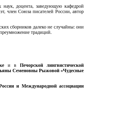
х наук, доцента, заведующую кафедрой
эт, член Союза писателей России, автор
еских сборников далеко не случайны: они
 и преумножение традиций.
ке
и в
Печорской лингвистической
ьяны Семеновны Рыжовой
«Чудесные
 России и Международной ассоциации