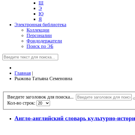
Щ
Э
Ю
Я
Электронная библиотека
Коллекции
Персоналии
Фондодержатели
Поиск по ЭБ
Главная
|
Рыжова Татьяна Семеновна
Введите заголовок для поиска...
Кол-во строк:
Англо-английский словарь культурно-истори