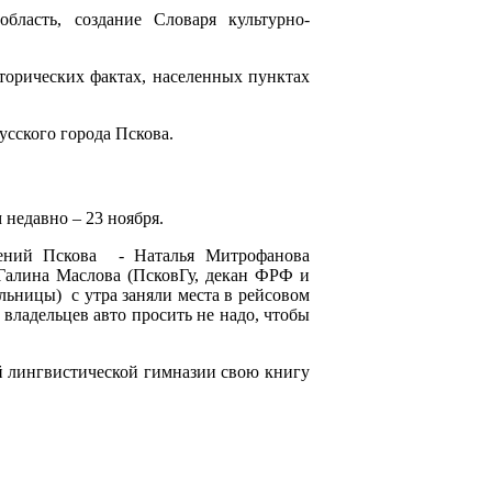
бласть, создание Словаря культурно-
орических фактах, населенных пунктах
усского города Пскова.
 недавно – 23 ноября.
дений Пскова - Наталья Митрофанова
 Галина Маслова (ПсковГу, декан ФРФ и
льницы) с утра заняли места в рейсовом
владельцев авто просить не надо, чтобы
й лингвистической гимназии свою книгу