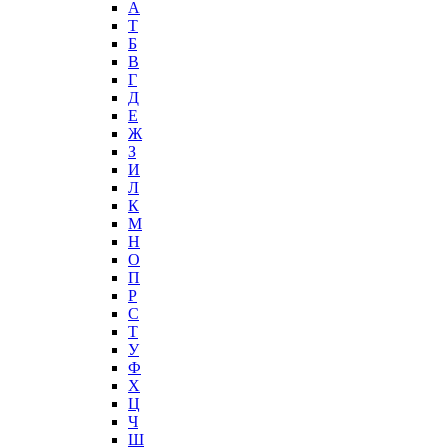
А
T
Б
В
Г
Д
Е
Ж
З
И
Л
К
М
Н
О
П
Р
С
Т
У
Ф
Х
Ц
Ч
Ш