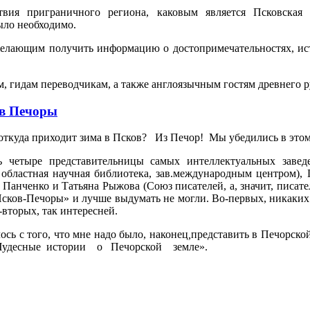
вия приграничного региона, каковым является Псковская о
ыло необходимо.
желающим получить информацию о достопримечательностях, ист
, гидам переводчикам, а также англоязычным гостям древнего р
 в Печоры
 откуда приходит зима в Псков? Из Печор! Мы убедились в этом
ь четыре представительницы самых интеллектуальных заве
 областная научная библиотека, зав.международным центром),
 Панченко и Татьяна Рыжова (Союз писателей, а, значит, писате
Псков-Печоры» и лучше выдумать не могли. Во-первых, никаких 
-вторых, так интересней.
ось с того, что мне надо было, наконец
,
представить в Печорско
х «Чудесные истории о Печорской земле».