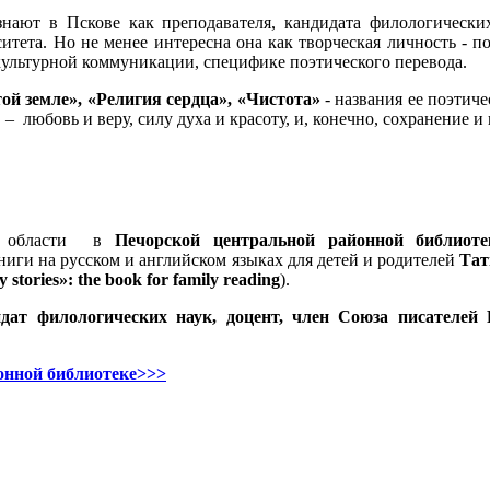
 знают в Пскове как преподавателя, кандидата филологически
итета. Но не менее интересна она как творческая личность - по
культурной коммуникации, специфике поэтического перевода.
й земле», «Религия сердца», «Чистота»
- названия ее поэтич
ы
–
любовь и веру, силу духа и красоту, и, конечно, сохранение
й области в
Печорской центральной районной библиоте
ниги на русском и английском языках для детей и родителей
Тат
stories»: the book for family reading
).
ат филологических наук, доцент, член Союза писателей
онной библиотеке>>>