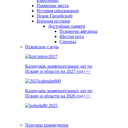
влюблённо
Памятные места
История образования
Псков Ганзейский
Военная история
Достойные памяти
Псковичи-афганцы
Шестая рота
Спецназ
Псковские следы
Календарь знаменательных дат по
Пскову и области на 2027 год>>>
Календарь знаменательных дат по
Пскову и области на 2026 год>>>
Персоны краеведения