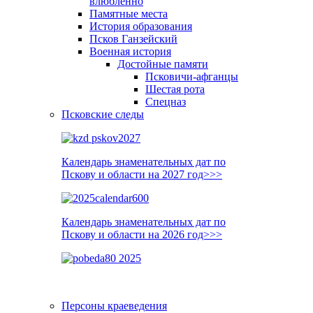
влюблённо
Памятные места
История образования
Псков Ганзейский
Военная история
Достойные памяти
Псковичи-афганцы
Шестая рота
Спецназ
Псковские следы
Календарь знаменательных дат по
Пскову и области на 2027 год>>>
Календарь знаменательных дат по
Пскову и области на 2026 год>>>
Персоны краеведения