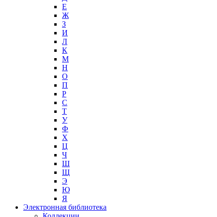
Е
Ж
З
И
Л
К
М
Н
О
П
Р
С
Т
У
Ф
Х
Ц
Ч
Ш
Щ
Э
Ю
Я
Электронная библиотека
Коллекции