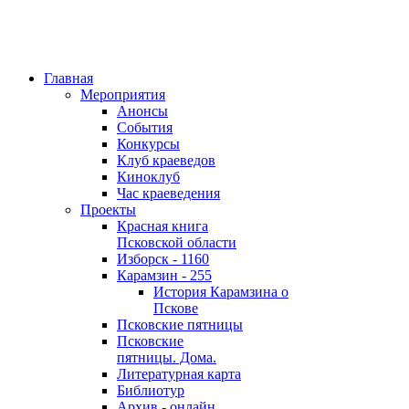
Главная
Мероприятия
Анонсы
События
Конкурсы
Клуб краеведов
Киноклуб
Час краеведения
Проекты
Красная книга
Псковской области
Изборск - 1160
Карамзин - 255
История Карамзина о
Пскове
Псковские пятницы
Псковские
пятницы. Дома.
Литературная карта
Библиотур
Архив - онлайн