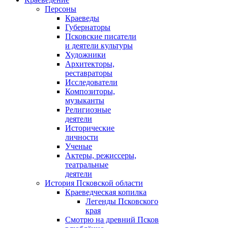
Персоны
Краеведы
Губернаторы
Псковские писатели
и деятели культуры
Художники
Архитекторы,
реставраторы
Исследователи
Композиторы,
музыканты
Религиозные
деятели
Исторические
личности
Ученые
Актеры, режиссеры,
театральные
деятели
История Псковской области
Краеведческая копилка
Легенды Псковского
края
Смотрю на древний Псков