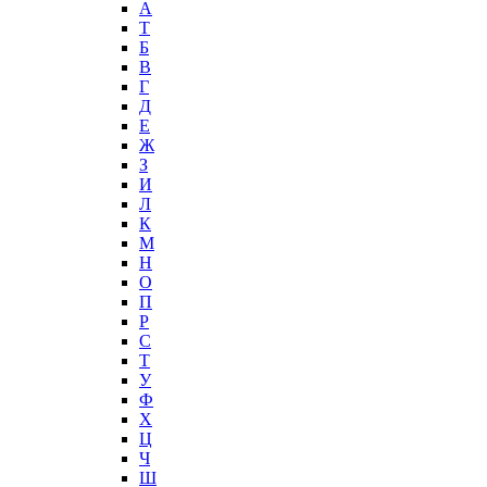
А
T
Б
В
Г
Д
Е
Ж
З
И
Л
К
М
Н
О
П
Р
С
Т
У
Ф
Х
Ц
Ч
Ш