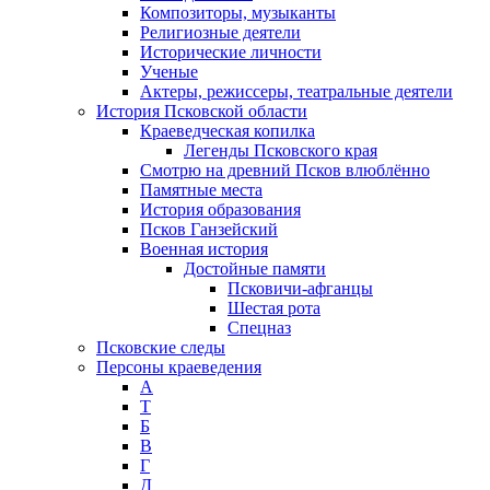
Композиторы, музыканты
Религиозные деятели
Исторические личности
Ученые
Актеры, режиссеры, театральные деятели
История Псковской области
Краеведческая копилка
Легенды Псковского края
Смотрю на древний Псков влюблённо
Памятные места
История образования
Псков Ганзейский
Военная история
Достойные памяти
Псковичи-афганцы
Шестая рота
Спецназ
Псковские следы
Персоны краеведения
А
T
Б
В
Г
Д