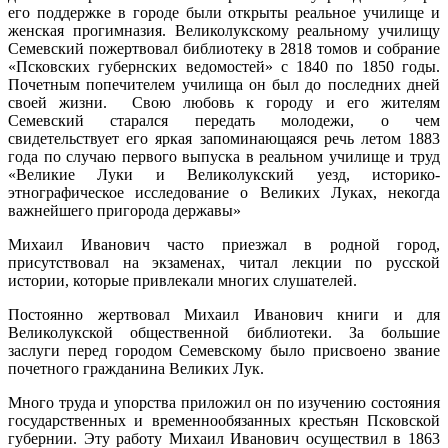
его поддержке в городе были открыты реальное училище и
женская прогимназия. Великолукскому реальному училищу
Семевский пожертвовал библиотеку в 2818 томов и собрание
«Псковских губернских ведомостей» с 1840 по 1850 годы.
Почетным попечителем училища он был до последних дней
своей жизни. Свою любовь к городу и его жителям
Семевский старался передать молодежи, о чем
свидетельствует его яркая запоминающаяся речь летом 1883
года по случаю первого выпуска в реальном училище и труд
«Великие Луки и Великолукский уезд, историко-
этнографическое исследование о Великих Луках, некогда
важнейшего пригорода державы»
Михаил Иванович часто приезжал в родной город,
присутствовал на экзаменах, читал лекции по русской
истории, которые привлекали многих слушателей.
Постоянно жертвовал Михаил Иванович книги и для
Великолукской общественной библиотеки. За большие
заслуги перед городом Семевскому было присвоено звание
почетного гражданина Великих Лук.
Много труда и упорства приложил он по изучению состояния
государственных и временнообязанных крестьян Псковской
губернии. Эту работу Михаил Иванович осуществил в 1863