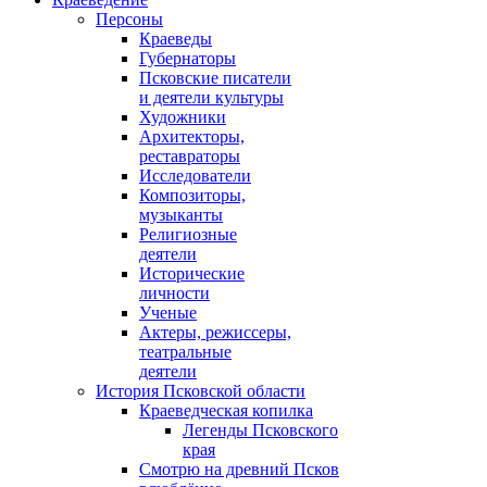
Персоны
Краеведы
Губернаторы
Псковские писатели
и деятели культуры
Художники
Архитекторы,
реставраторы
Исследователи
Композиторы,
музыканты
Религиозные
деятели
Исторические
личности
Ученые
Актеры, режиссеры,
театральные
деятели
История Псковской области
Краеведческая копилка
Легенды Псковского
края
Смотрю на древний Псков