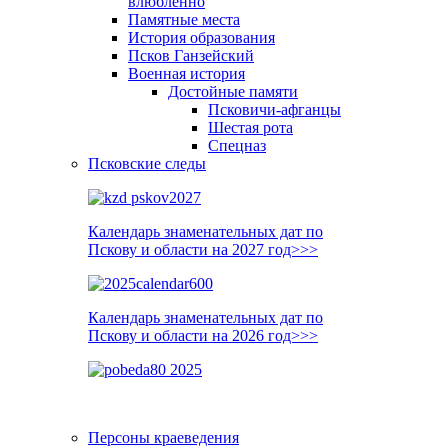
влюблённо
Памятные места
История образования
Псков Ганзейский
Военная история
Достойные памяти
Псковичи-афганцы
Шестая рота
Спецназ
Псковские следы
Календарь знаменательных дат по
Пскову и области на 2027 год>>>
Календарь знаменательных дат по
Пскову и области на 2026 год>>>
Персоны краеведения