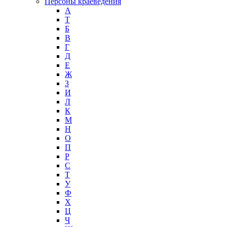
Персоны краеведения
А
T
Б
В
Г
Д
Е
Ж
З
И
Л
К
М
Н
О
П
Р
С
Т
У
Ф
Х
Ц
Ч