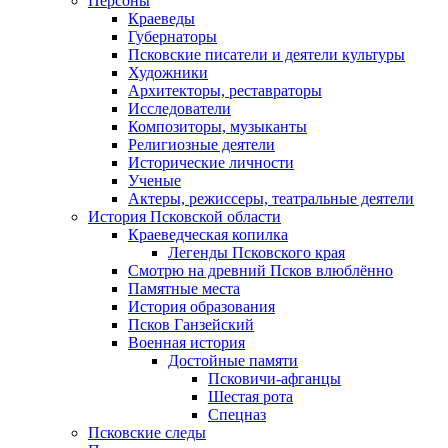
Персоны
Краеведы
Губернаторы
Псковские писатели и деятели культуры
Художники
Архитекторы, реставраторы
Исследователи
Композиторы, музыканты
Религиозные деятели
Исторические личности
Ученые
Актеры, режиссеры, театральные деятели
История Псковской области
Краеведческая копилка
Легенды Псковского края
Смотрю на древний Псков влюблённо
Памятные места
История образования
Псков Ганзейский
Военная история
Достойные памяти
Псковичи-афганцы
Шестая рота
Спецназ
Псковские следы