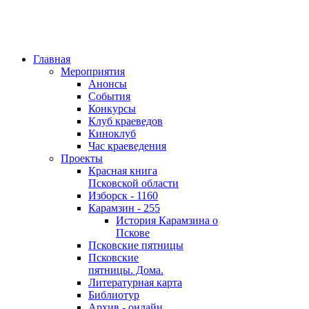
Главная
Мероприятия
Анонсы
События
Конкурсы
Клуб краеведов
Киноклуб
Час краеведения
Проекты
Красная книга
Псковской области
Изборск - 1160
Карамзин - 255
История Карамзина о
Пскове
Псковские пятницы
Псковские
пятницы. Дома.
Литературная карта
Библиотур
Архив - онлайн