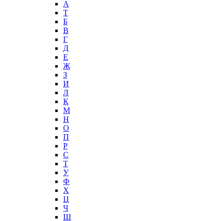
А
T
Б
В
Г
Д
Е
Ж
З
И
Л
К
М
Н
О
П
Р
С
Т
У
Ф
Х
Ц
Ч
Ш