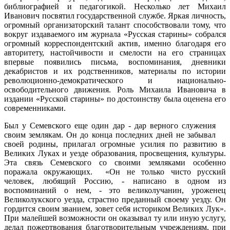
библиографией и педагогикой. Несколько лет Михаил
Иванович посвятил государственной службе. Яркая личность,
огромный организаторский талант способствовали тому, что
вокруг издаваемого им журнала «Русская старины» собрался
огромный корреспондентский актив, именно благодаря его
авторитету, настойчивости и смелости на его страницах
впервые появились письма, воспоминания, дневники
декабристов и их родственников, материалы по истории
революционно-демократического и национально-
освободительного движения. Роль Михаила Ивановича в
издании «Русской старины» по достоинству была оценена его
современниками.
Был у Семевского еще один дар - дар верного служения
своим землякам. Он до конца последних дней не забывал
своей родины, прилагал огромные усилия по развитию в
Великих Луках и уезде образования, просвещения, культуры.
Эта связь Семевского со своими земляками особенно
поражала окружающих. «Он не только чисто русский
человек, любящий Россию, - написано в одном из
воспоминаний о нем, - это великолучанин, уроженец
Великолукского уезда, страстно преданный своему уезду. Он
гордится своим званием, зовет себя историком Великих Лук».
При малейшей возможности он оказывал ту или иную услугу,
делал пожертвования благотворительным учреждениям, при