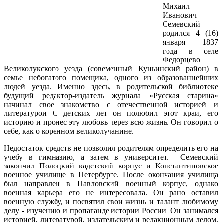
Михаил
Иванович
Семевский
родился 4 (16)
января 1837
года в селе
Федорцево
Великолукского уезда (совеменный Куньинский район) в
семье небогатого помещика, одного из образованнейших
людей уезда. Именно здесь, в родительской библиотеке
будущий редактор-издатель журнала «Русская старина»
начинал свое знакомство с отечественной историей и
литературой С детских лет он полюбил этот край, его
историю и пронес эту любовь через всю жизнь. Он говорил о
себе, как о коренном великолучанине.
Недостаток средств не позволил родителям определить его на
учебу в гимназию, а затем в университет. Семевский
закончил Полоцкий кадетский корпус и Константиновское
военное училище в Петербурге. После окончания училища
был направлен в Павловский военный корпус, однако
военная карьера его не интересовала. Он рано оставил
военную службу, и посвятил свои жизнь и талант любимому
делу - изучению и пропаганде истории России. Он занимался
историей, литературой, издательским и редакционным делом,