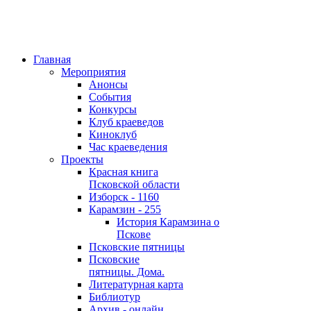
Главная
Мероприятия
Анонсы
События
Конкурсы
Клуб краеведов
Киноклуб
Час краеведения
Проекты
Красная книга
Псковской области
Изборск - 1160
Карамзин - 255
История Карамзина о
Пскове
Псковские пятницы
Псковские
пятницы. Дома.
Литературная карта
Библиотур
Архив - онлайн