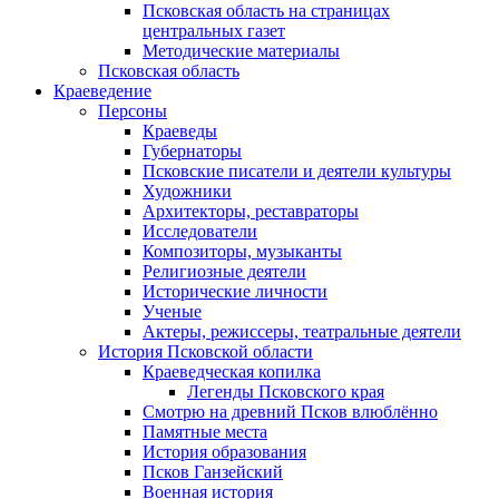
Псковская область на страницах
центральных газет
Методические материалы
Псковская область
Краеведение
Персоны
Краеведы
Губернаторы
Псковские писатели и деятели культуры
Художники
Архитекторы, реставраторы
Исследователи
Композиторы, музыканты
Религиозные деятели
Исторические личности
Ученые
Актеры, режиссеры, театральные деятели
История Псковской области
Краеведческая копилка
Легенды Псковского края
Смотрю на древний Псков влюблённо
Памятные места
История образования
Псков Ганзейский
Военная история