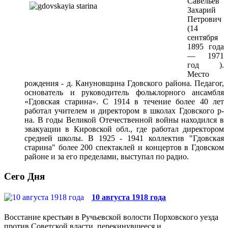
Савельев
Захарий
Петрович
(14
сентября
1895 года
— 1971
год )
.
Место
рождения - д.
Кануновщина
Гдовского
района. Педагог,
основатель и руководитель фольклорного ансамбля
«
Гдовская
старина». С 1914 в течение более 40 лет
работал учителем и директором в школах
Гдовского
р-
на. В годы Великой Отечественной войны находился в
эвакуации в Кировской обл., где работал директором
средней школы. В 1925 - 1941 коллектив "
Гдовская
старина" более 200 спектаклей и концертов в
Гдовском
районе и за его пределами, выступал по радио.
Сего Дня
10 августа 1918 года
Восстание крестьян в Ручьевской волости Порховского уезда
против Советской власти, перекинувшееся и...