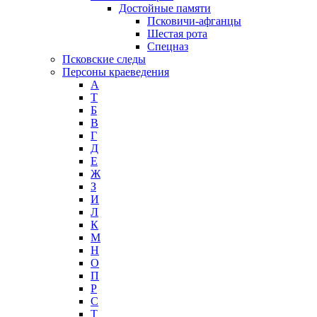
Достойные памяти
Псковичи-афганцы
Шестая рота
Спецназ
Псковские следы
Персоны краеведения
А
T
Б
В
Г
Д
Е
Ж
З
И
Л
К
М
Н
О
П
Р
С
Т