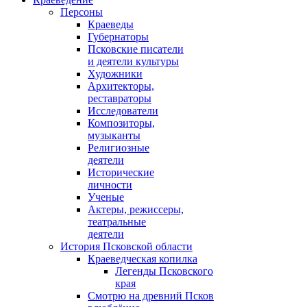
Персоны
Краеведы
Губернаторы
Псковские писатели
и деятели культуры
Художники
Архитекторы,
реставраторы
Исследователи
Композиторы,
музыканты
Религиозные
деятели
Исторические
личности
Ученые
Актеры, режиссеры,
театральные
деятели
История Псковской области
Краеведческая копилка
Легенды Псковского
края
Смотрю на древний Псков