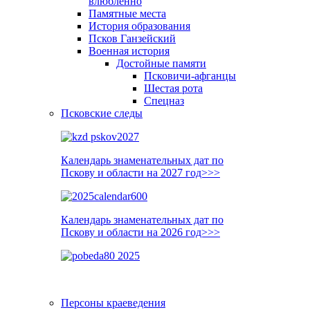
влюблённо
Памятные места
История образования
Псков Ганзейский
Военная история
Достойные памяти
Псковичи-афганцы
Шестая рота
Спецназ
Псковские следы
Календарь знаменательных дат по
Пскову и области на 2027 год>>>
Календарь знаменательных дат по
Пскову и области на 2026 год>>>
Персоны краеведения