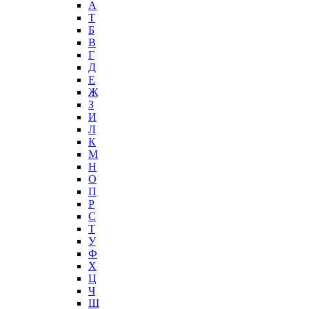
А
T
Б
В
Г
Д
Е
Ж
З
И
Л
К
М
Н
О
П
Р
С
Т
У
Ф
Х
Ц
Ч
Ш