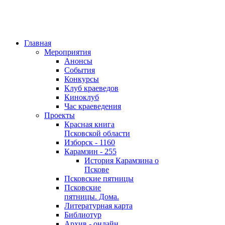
Главная
Мероприятия
Анонсы
События
Конкурсы
Клуб краеведов
Киноклуб
Час краеведения
Проекты
Красная книга
Псковской области
Изборск - 1160
Карамзин - 255
История Карамзина о
Пскове
Псковские пятницы
Псковские
пятницы. Дома.
Литературная карта
Библиотур
Архив - онлайн