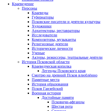
Краеведение
Персоны
Краеведы
Губернаторы
Псковские писатели и деятели культуры
Художники
Архитекторы, реставраторы
Исследователи
Композиторы, музыканты
Религиозные деятели
Исторические личности
Ученые
Актеры, режиссеры, театральные деятели
История Псковской области
Краеведческая копилка
Легенды Псковского края
Смотрю на древний Псков влюблённо
Памятные места
История образования
Псков Ганзейский
Военная история
Достойные памяти
Псковичи-афганцы
Шестая рота
Спецназ