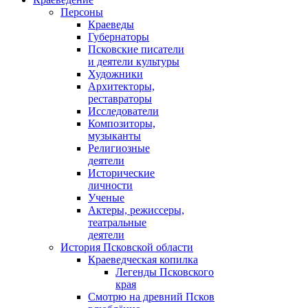
Персоны
Краеведы
Губернаторы
Псковские писатели
и деятели культуры
Художники
Архитекторы,
реставраторы
Исследователи
Композиторы,
музыканты
Религиозные
деятели
Исторические
личности
Ученые
Актеры, режиссеры,
театральные
деятели
История Псковской области
Краеведческая копилка
Легенды Псковского
края
Смотрю на древний Псков