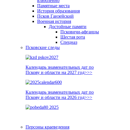
влюблённо
Памятные места
История образования
Псков Ганзейский
Военная история
Достойные памяти
Псковичи-афганцы
Шестая рота
Спецназ
Псковские следы
Календарь знаменательных дат по
Пскову и области на 2027 год>>>
Календарь знаменательных дат по
Пскову и области на 2026 год>>>
Персоны краеведения