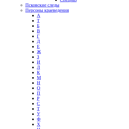
Псковские следы
Персоны краеведения
А
T
Б
В
Г
Д
Е
Ж
З
И
Л
К
М
Н
О
П
Р
С
Т
У
Ф
Х