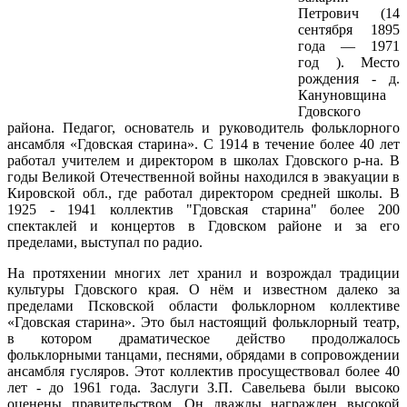
Петрович (14
сентября 1895
года — 1971
год )
. Место
рождения - д.
Кануновщина
Гдовского
района. Педагог, основатель и руководитель фольклорного
ансамбля «
Гдовская
старина». С 1914 в течение более 40 лет
работал учителем и директором в школах
Гдовского
р-на. В
годы Великой Отечественной войны находился в эвакуации в
Кировской обл., где работал директором средней школы. В
1925 - 1941 коллектив "
Гдовская
старина" более 200
спектаклей и концертов в
Гдовском
районе и за его
пределами, выступал по радио.
На
протяхении
многих лет хранил и возрождал традиции
культуры
Гдовского
края. О нём и известном далеко за
пределами Псковской области фольклорном коллективе
«
Гдовская
старина». Это был настоящий фольклорный театр,
в котором драматическое действо продолжалось
фольклорными танцами, песнями, обрядами в сопровождении
ансамбля гусляров. Этот коллектив просуществовал более 40
лет - до 1961 года. Заслуги З.П. Савельева были высоко
оценены правительством. Он дважды награжден высокой