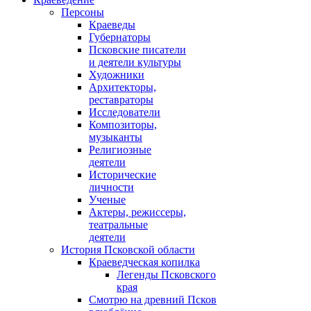
Персоны
Краеведы
Губернаторы
Псковские писатели
и деятели культуры
Художники
Архитекторы,
реставраторы
Исследователи
Композиторы,
музыканты
Религиозные
деятели
Исторические
личности
Ученые
Актеры, режиссеры,
театральные
деятели
История Псковской области
Краеведческая копилка
Легенды Псковского
края
Смотрю на древний Псков