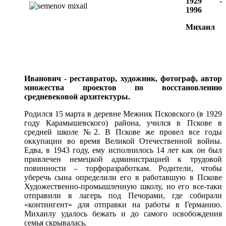
1929 -
1996
Михаил
Иванович - реставратор, художник, фотограф, автор
множества проектов по восстановлению
средневековой архитектуры.
Родился 15 марта в деревне Межник Псковского (в 1929
году Карамышевского) района, учился в Пскове в
средней школе №2. В Пскове же провел все годы
оккупации во время Великой Отечественной войны.
Едва, в 1943 году, ему исполнилось 14 лет как он был
привлечен немецкой администрацией к трудовой
повинности – торфоразработкам. Родители, чтобы
уберечь сына определили его в работавшую в Пскове
Художественно-промышленную школу, но его все-таки
отправили в лагерь под Печорами, где собирали
«контингент» для отправки на работы в Германию.
Михаилу удалось бежать и до самого освобождения
семья скрывалась.