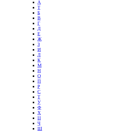
А
T
Б
В
Г
Д
Е
Ж
З
И
Л
К
М
Н
О
П
Р
С
Т
У
Ф
Х
Ц
Ч
Ш