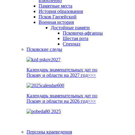
влюблённо
Памятные места
История образования
Псков Ганзейский
Военная история
Достойные памяти
Псковичи-афганцы
Шестая рота
Спецназ
Псковские следы
Календарь знаменательных дат по
Пскову и области на 2027 год>>>
Календарь знаменательных дат по
Пскову и области на 2026 год>>>
Персоны краеведения