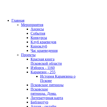
Главная
Мероприятия
Анонсы
События
Конкурсы
Клуб краеведов
Киноклуб
Час краеведения
Проекты
Красная книга
Псковской области
Изборск - 1160
Карамзин - 255
История Карамзина о
Пскове
Псковские пятницы
Псковские
пятницы. Дома.
Литературная карта
Библиотур
Архив - онлайн