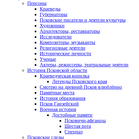
Персоны
Краеведы
Губернаторы
Псковские писатели и деятели культуры
Художники
Архитекторы, реставраторы
Исследователи
Композиторы, музыканты
Религиозные деятели
Исторические личности
Ученые
Актеры, режиссеры, театральные деятели
История Псковской области
Краеведческая копилка
Легенды Псковского края
Смотрю на древний Псков влюблённо
Памятные места
История образования
Псков Ганзейский
Военная история
Достойные памяти
Псковичи-афганцы
Шестая рота
Спецназ
Псковские следы