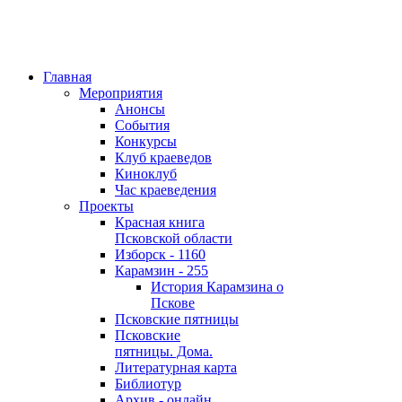
Главная
Мероприятия
Анонсы
События
Конкурсы
Клуб краеведов
Киноклуб
Час краеведения
Проекты
Красная книга
Псковской области
Изборск - 1160
Карамзин - 255
История Карамзина о
Пскове
Псковские пятницы
Псковские
пятницы. Дома.
Литературная карта
Библиотур
Архив - онлайн