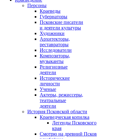
Персоны
Краеведы
Губернаторы
Псковские писатели
и деятели культуры
Художники
Архитекторы,
реставраторы
Исследователи
Композиторы,
музыканты
Религиозные
деятели
Исторические
личности
Ученые
Актеры, режиссеры,
театральные
деятели
История Псковской области
Краеведческая копилка
Легенды Псковского
края
Смотрю на древний Псков