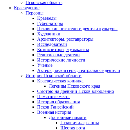
Псковская область
Краеведение
Персоны
Краеведы
Губернаторы
Псковские писатели и деятели культуры
Художники
Архитекторы, реставраторы
Исследователи
Композиторы, музыканты
Религиозные деятели
Исторические личности
Ученые
Актеры, режиссеры, театральные деятели
История Псковской области
Краеведческая копилка
Легенды Псковского края
Смотрю на древний Псков влюблённо
Памятные места
История образования
Псков Ганзейский
Военная история
Достойные памяти
Псковичи-афганцы
Шестая рота