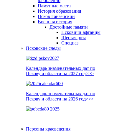
влюблённо
Памятные места
История образования
Псков Ганзейский
Военная история
Достойные памяти
Псковичи-афганцы
Шестая рота
Спецназ
Псковские следы
Календарь знаменательных дат по
Пскову и области на 2027 год>>>
Календарь знаменательных дат по
Пскову и области на 2026 год>>>
Персоны краеведения