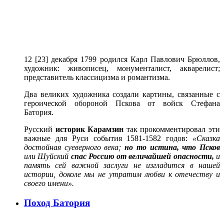
12 [23] декабря 1799 родился Карл Павлович Брюллов,
художник: живописец, монументалист, акварелист;
представитель классицизма и романтизма.
Два великих художника создали картины, связанные с
героической обороной Пскова от войск Стефана
Батория.
Русский
историк Карамзин
так прокомментировал эти
важные для Руси события 1581-1582 годов:
«Сказка
достойная суеверного века;
но то истина, что Псков
или Шуйский
спас Россию от величайшей опасности,
и
память сей важной заслуги не изгладится в нашей
истории, доколе мы не утратим любви к отечеству и
своего имени».
Поход Батория