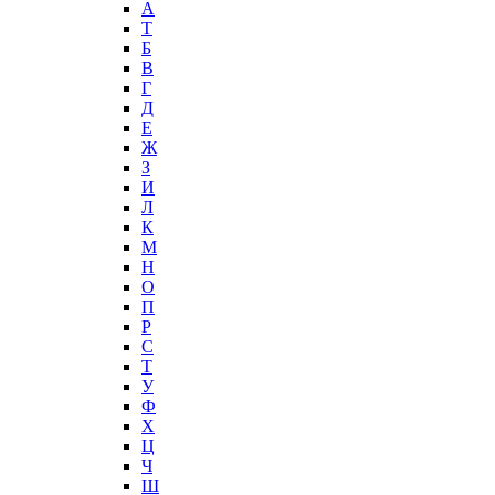
А
T
Б
В
Г
Д
Е
Ж
З
И
Л
К
М
Н
О
П
Р
С
Т
У
Ф
Х
Ц
Ч
Ш