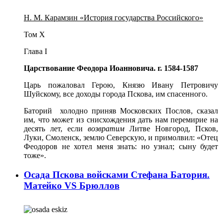
Н. М. Карамзин «История государства Российского»
Том X
Глава I
Царствование Феодора Иоанновича. г. 1584-1587
Царь пожаловал Герою, Князю Ивану Петровичу
Шуйскому, все доходы города Пскова, им спасенного.
Баторий холодно приняв Московских Послов, сказал
им, что может из снисхождения дать нам перемирие на
десять лет, если
возвратим
Литве Новгород, Псков,
Луки, Смоленск, землю Северскую, и примолвил: «Отец
Феодоров не хотел меня знать: но узнал; сыну будет
тоже».
Осада Пскова войсками Стефана Батория.
Матейко VS Брюллов