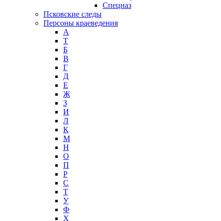
Спецназ
Псковские следы
Персоны краеведения
А
T
Б
В
Г
Д
Е
Ж
З
И
Л
К
М
Н
О
П
Р
С
Т
У
Ф
Х