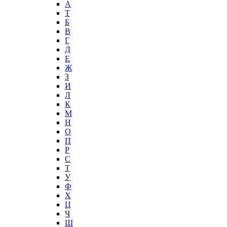
А
T
Б
В
Г
Д
Е
Ж
З
И
Л
К
М
Н
О
П
Р
С
Т
У
Ф
Х
Ц
Ч
Ш