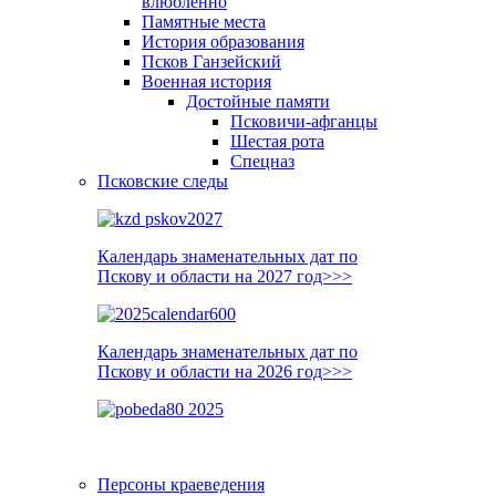
влюблённо
Памятные места
История образования
Псков Ганзейский
Военная история
Достойные памяти
Псковичи-афганцы
Шестая рота
Спецназ
Псковские следы
Календарь знаменательных дат по
Пскову и области на 2027 год>>>
Календарь знаменательных дат по
Пскову и области на 2026 год>>>
Персоны краеведения