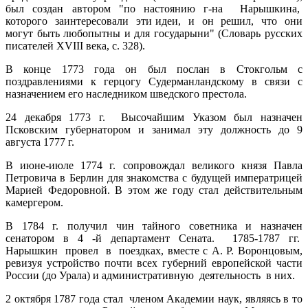
был создан автором "по настоянию г-на Нарышкина,
которого заинтересовали эти идеи, и он решил, что они
могут быть любопытны и для государыни" (Словарь русских
писателей XVIII века, с. 328).
В конце 1773 года он был послан в Стокгольм с
поздравлениями к герцогу Судерманландскому в связи с
назначением его наследником шведского престола.
24 декабря 1773 г. Высочайшим Указом был назначен
Псковским губернатором и занимал эту должность до 9
августа 1777 г.
В июне-июле 1774 г. сопровождал великого князя Павла
Петровича в Берлин для знакомства с будущей императрицей
Марией Федоровной. В этом же году стал действительным
камергером.
В 1784 г. получил чин тайного советника и назначен
сенатором в 4 -й департамент Сената. 1785-1787 гг.
Нарышкин провел в поездках, вместе с А. Р. Воронцовым,
ревизуя устройство почти всех губерний европейской части
России (до Урала) и административную деятельность в них.
2 октября 1787 года стал членом Академии наук, являясь в то