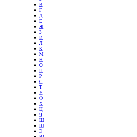
В
Г
Д
Е
Ж
З
И
Л
К
М
Н
О
П
Р
С
Т
У
Ф
Х
Ц
Ч
Ш
Щ
Э
Ю