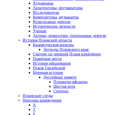
Художники
Архитекторы, реставраторы
Исследователи
Композиторы, музыканты
Религиозные деятели
Исторические личности
Ученые
Актеры, режиссеры, театральные деятели
История Псковской области
Краеведческая копилка
Легенды Псковского края
Смотрю на древний Псков влюблённо
Памятные места
История образования
Псков Ганзейский
Военная история
Достойные памяти
Псковичи-афганцы
Шестая рота
Спецназ
Псковские следы
Персоны краеведения
А
T
Б