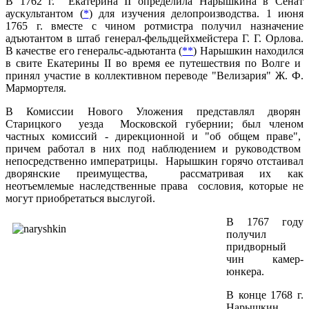
В 1762 г. Екатерина II определила Нарышкина в Сенат
аускультантом (
*
) для изучения делопроизводства. 1 июня
1765 г. вместе с чином ротмистра получил назначение
адъютантом в штаб генерал-фельдцейхмейстера Г. Г. Орлова.
В качестве его генеральс-адьютанта (
**
) Нарышкин находился
в свите Екатерины II во время ее путешествия по Волге и
принял участие в коллективном переводе "Велизария" Ж. Ф.
Мармортеля.
В Комиссии Нового Уложения представлял дворян
Старицкого уезда Московской губернии; был членом
частных комиссий - дирекционной и "об общем праве",
причем работал в них под наблюдением и руководством
непосредственно императрицы. Нарышкин горячо отстаивал
дворянские преимущества, рассматривая их как
неотъемлемые наследственные права сословия, которые не
могут приобретаться выслугой.
В 1767 году
получил
придворный
чин камер-
юнкера.
В конце 1768 г.
Нарышкин