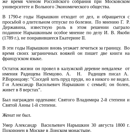
же время членом Российского собрания при Московском
университете и Вольного Экономического общества.
В 1790-е годы Нарышкин отходит от дел, и обращается с
просьбой о длительном отпуске по болезни. По мнению Г. Р.
Державина, известную роль в этом решении сыграло
поданное Нарышкиным особое мнение по делу И. В. Якоби
(1789 г.), не понравившееся Екатерине II.
В эти годы Нарышкин вновь уезжает лечиться за границу. Во
время своих заграничных вояжей он пишет две книги на
французском языке.
Остаток жизни он провел в калужской деревне невдалеке от
имения Радищева Немцово. А. Н. Радищев писал А.
Р.Воронцову: "Соседей хоть пруд пруди, но я никого не видел.
Г-н Александр Васильевич Нарышкин с семьей; он болен,
живет в 8 верстах".
Был награжден орденами: Святого Владимира 2-й степени и
Святой Анны 1-й степени.
Женат не был.
Умер Александр Васильевич Нарышкин 30 августа 1800 г.
Похоронен в Москве в Донском монастыре.