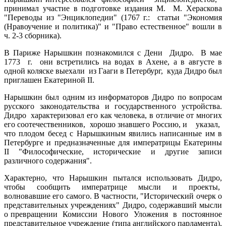
принимал участие в подготовке издания М. М. Хераскова
"Переводы из "Энциклопедии" (1767 г.: статьи "Экономия
(Нравоучение и политика)" и "Право естественное" вошли в
ч. 2-3 сборника).
В Париже Нарышкин познакомился с Дени Дидро. В мае
1773 г. они встретились на водах в Ахене, а в августе в
одной коляске выехали из Гааги в Петербург, куда Дидро был
приглашен Екатериной II.
Нарышкин был одним из информаторов Дидро по вопросам
русского законодательства и государственного устройства.
Дидро характеризовал его как человека, в отличие от многих
его соотечественников, хорошо знавшего Россию, и указал,
что плодом бесед с Нарышкиным явились написанные им в
Петербурге и предназначенные для императрицы Екатерины
II "Философические, исторические и другие записи
различного содержания".
Характерно, что Нарышкин пытался использовать Дидро,
чтобы сообщить императрице мысли и проекты,
волновавшие его самого. В частности, "Исторический очерк о
представительных учреждениях" Дидро, содержавший мысли
о превращении Комиссии Нового Уложения в постоянное
представительное учреждение (типа английского парламента),