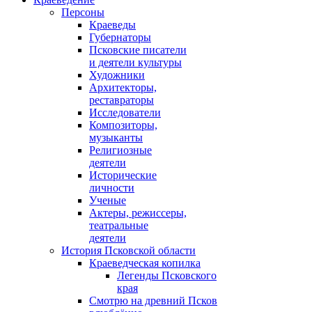
Персоны
Краеведы
Губернаторы
Псковские писатели
и деятели культуры
Художники
Архитекторы,
реставраторы
Исследователи
Композиторы,
музыканты
Религиозные
деятели
Исторические
личности
Ученые
Актеры, режиссеры,
театральные
деятели
История Псковской области
Краеведческая копилка
Легенды Псковского
края
Смотрю на древний Псков