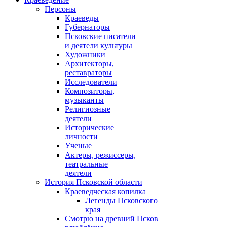
Персоны
Краеведы
Губернаторы
Псковские писатели
и деятели культуры
Художники
Архитекторы,
реставраторы
Исследователи
Композиторы,
музыканты
Религиозные
деятели
Исторические
личности
Ученые
Актеры, режиссеры,
театральные
деятели
История Псковской области
Краеведческая копилка
Легенды Псковского
края
Смотрю на древний Псков