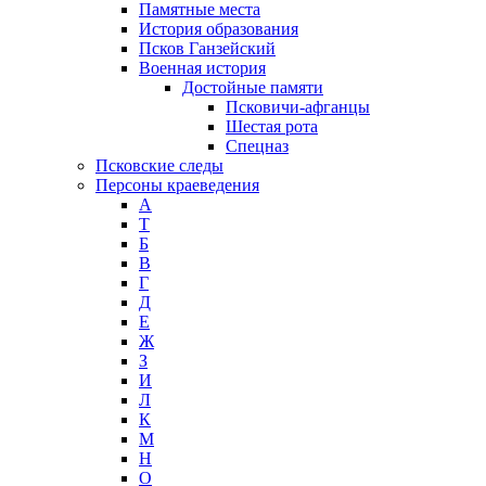
Памятные места
История образования
Псков Ганзейский
Военная история
Достойные памяти
Псковичи-афганцы
Шестая рота
Спецназ
Псковские следы
Персоны краеведения
А
T
Б
В
Г
Д
Е
Ж
З
И
Л
К
М
Н
О