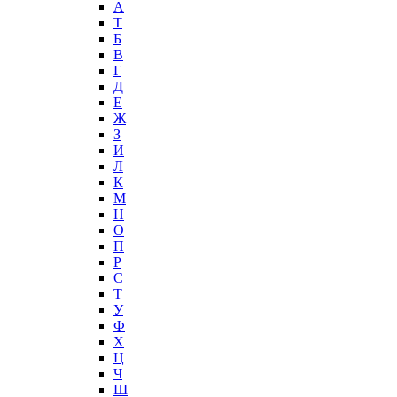
А
T
Б
В
Г
Д
Е
Ж
З
И
Л
К
М
Н
О
П
Р
С
Т
У
Ф
Х
Ц
Ч
Ш