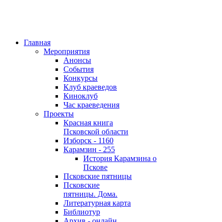
Главная
Мероприятия
Анонсы
События
Конкурсы
Клуб краеведов
Киноклуб
Час краеведения
Проекты
Красная книга
Псковской области
Изборск - 1160
Карамзин - 255
История Карамзина о
Пскове
Псковские пятницы
Псковские
пятницы. Дома.
Литературная карта
Библиотур
Архив - онлайн