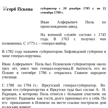
губернатор с 20 декабря 1785 г. по 22
сентября 1788 г.
Иван Алферьевич Пиль по
происхождению швед.
На военной службе состоял с 1745
года. В 1763 г. получил чин
полковника. С 1775 г. – генерал-майор.
В 1782 году назначен губернатором Лифляндской губернии в
чине генерал-поручика.
Иван Алферьевич Пиль был Псковским губернатором около
трех лет, имел чин генерал-поручика.В бытность его во
Пскове в сентябре 1786 г. открылось Главное народное
училище.
С 1788 по 1794 гг.- Иркутский генерал-губернатор. Во
время его губернаторства в Иркутске туда был сослан А. Н.
Радищев, к которому Пиль отнесся с большим участием: он
встретил Радищева как гостя, долго принимал его у себя. По
его приказанию в Илимске на месте ссылки построили дом
из восьми комнат.