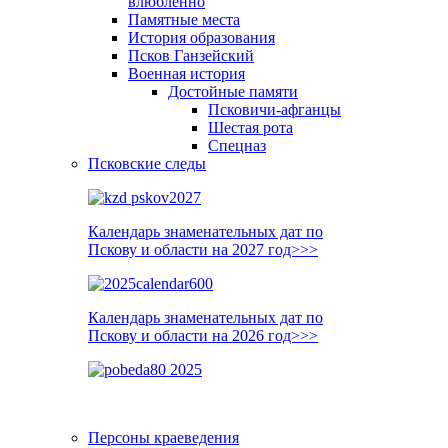
влюблённо
Памятные места
История образования
Псков Ганзейский
Военная история
Достойные памяти
Псковичи-афганцы
Шестая рота
Спецназ
Псковские следы
Календарь знаменательных дат по
Пскову и области на 2027 год>>>
Календарь знаменательных дат по
Пскову и области на 2026 год>>>
Персоны краеведения