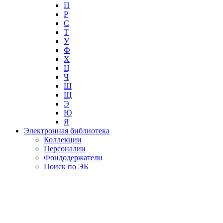
П
Р
С
Т
У
Ф
Х
Ц
Ч
Ш
Щ
Э
Ю
Я
Электронная библиотека
Коллекции
Персоналии
Фондодержатели
Поиск по ЭБ