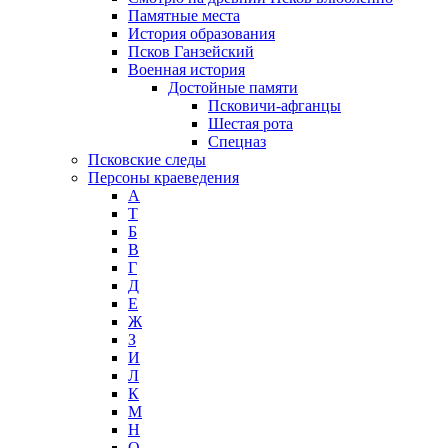
Памятные места
История образования
Псков Ганзейский
Военная история
Достойные памяти
Псковичи-афганцы
Шестая рота
Спецназ
Псковские следы
Персоны краеведения
А
T
Б
В
Г
Д
Е
Ж
З
И
Л
К
М
Н
О