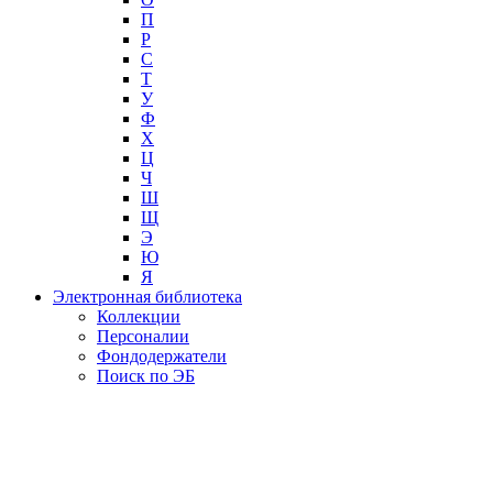
П
Р
С
Т
У
Ф
Х
Ц
Ч
Ш
Щ
Э
Ю
Я
Электронная библиотека
Коллекции
Персоналии
Фондодержатели
Поиск по ЭБ