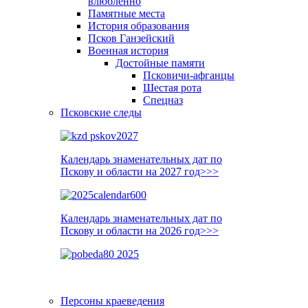
влюблённо
Памятные места
История образования
Псков Ганзейский
Военная история
Достойные памяти
Псковичи-афганцы
Шестая рота
Спецназ
Псковские следы
Календарь знаменательных дат по
Пскову и области на 2027 год>>>
Календарь знаменательных дат по
Пскову и области на 2026 год>>>
Персоны краеведения