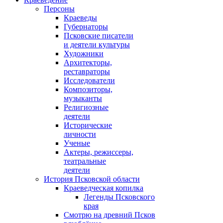
Персоны
Краеведы
Губернаторы
Псковские писатели
и деятели культуры
Художники
Архитекторы,
реставраторы
Исследователи
Композиторы,
музыканты
Религиозные
деятели
Исторические
личности
Ученые
Актеры, режиссеры,
театральные
деятели
История Псковской области
Краеведческая копилка
Легенды Псковского
края
Смотрю на древний Псков