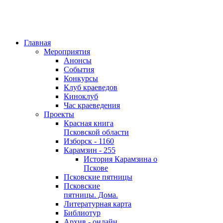
Главная
Мероприятия
Анонсы
События
Конкурсы
Клуб краеведов
Киноклуб
Час краеведения
Проекты
Красная книга
Псковской области
Изборск - 1160
Карамзин - 255
История Карамзина о
Пскове
Псковские пятницы
Псковские
пятницы. Дома.
Литературная карта
Библиотур
Архив - онлайн