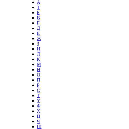
А
T
Б
В
Г
Д
Е
Ж
З
И
Л
К
М
Н
О
П
Р
С
Т
У
Ф
Х
Ц
Ч
Ш