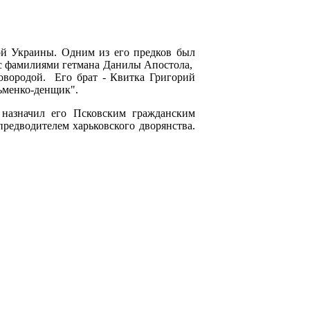
ой Украины. Одним из его предков был
 с фамилиями гетмана Данилы Апостола,
вородой. Его брат - Квитка Григорий
ьменко-денщик".
назначил его Псковским гражданским
предводителем харьковского дворянства.