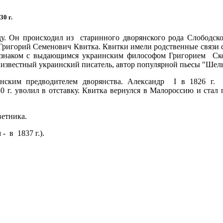
30 г.
у. Он происходил из старинного дворянского рода Слободск
Григорий Семенович Квитка. Квитки имели родственные связи
 знаком с выдающимся украинским философом Григорием Ско
 известный украинский писатель, автор популярной пьесы "Шел
нским предводителем дворянства. Александр I в 1826 г. 
30 г. уволил в отставку. Квитка вернулся в Малороссию и стал 
ветника.
- в 1837 г.).