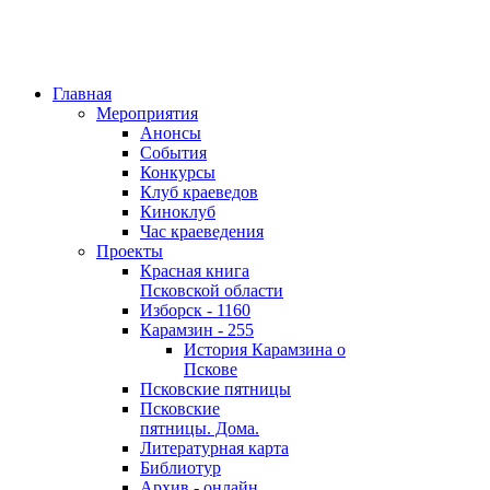
Главная
Мероприятия
Анонсы
События
Конкурсы
Клуб краеведов
Киноклуб
Час краеведения
Проекты
Красная книга
Псковской области
Изборск - 1160
Карамзин - 255
История Карамзина о
Пскове
Псковские пятницы
Псковские
пятницы. Дома.
Литературная карта
Библиотур
Архив - онлайн