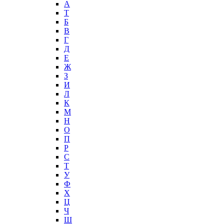
А
T
Б
В
Г
Д
Е
Ж
З
И
Л
К
М
Н
О
П
Р
С
Т
У
Ф
Х
Ц
Ч
Ш