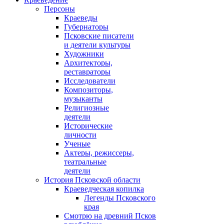
Персоны
Краеведы
Губернаторы
Псковские писатели
и деятели культуры
Художники
Архитекторы,
реставраторы
Исследователи
Композиторы,
музыканты
Религиозные
деятели
Исторические
личности
Ученые
Актеры, режиссеры,
театральные
деятели
История Псковской области
Краеведческая копилка
Легенды Псковского
края
Смотрю на древний Псков