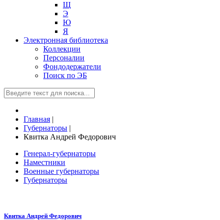
Щ
Э
Ю
Я
Электронная библиотека
Коллекции
Персоналии
Фондодержатели
Поиск по ЭБ
Главная
|
Губернаторы
|
Квитка Андрей Федорович
Генерал-губернаторы
Наместники
Военные губернаторы
Губернаторы
Квитка Андрей Федорович