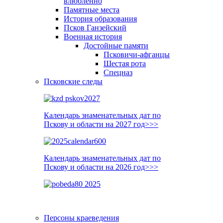
влюблённо
Памятные места
История образования
Псков Ганзейский
Военная история
Достойные памяти
Псковичи-афганцы
Шестая рота
Спецназ
Псковские следы
Календарь знаменательных дат по
Пскову и области на 2027 год>>>
Календарь знаменательных дат по
Пскову и области на 2026 год>>>
Персоны краеведения