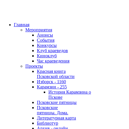
Главная
Мероприятия
Анонсы
События
Конкурсы
Клуб краеведов
Киноклуб
Час краеведения
Проекты
Красная книга
Псковской области
Изборск - 1160
Карамзин - 255
История Карамзина о
Пскове
Псковские пятницы
Псковские
пятницы. Дома.
Литературная карта
Библиотур
Архив - онлайн