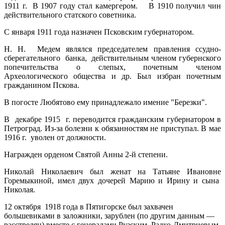
1911 г. В 1907 году стал камергером. В 1910 получил чин
действительного статского советника.
С января 1911 года назначен Псковским губернатором.
Н. Н. Медем являлся председателем правления ссудно-
сберегательного банка, действительным членом губернского
попечительства о слепых, почетным членом
Археологического общества и др. Был избран почетным
гражданином Пскова.
В погосте Любятово ему принадлежало имение "Березки".
В декабре 1915 г. переводится гражданским губернатором в
Петроград. Из-за болезни к обязанностям не приступал. В мае
1916 г. уволен от должности.
Награжден орденом Святой Анны 2-й степени.
Николай Николаевич был женат на Татьяне Ивановне
Горемыкиной, имел двух дочерей Марию и Ирину и сына
Николая.
12 октября 1918 года в Пятигорске был захвачен
большевиками в заложники, зарублен (по другим данным —
расстрелян) вместе с генералами Рузским, Радко-Дмитриевым,