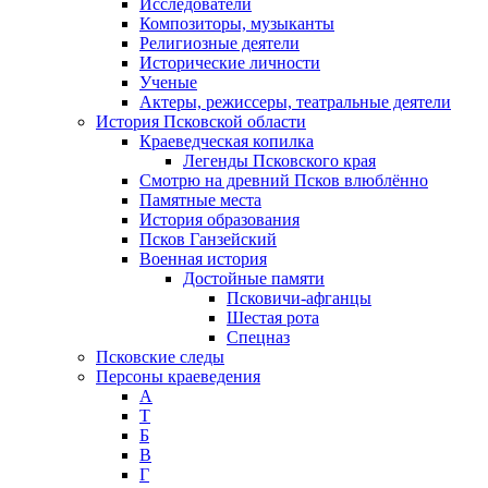
Исследователи
Композиторы, музыканты
Религиозные деятели
Исторические личности
Ученые
Актеры, режиссеры, театральные деятели
История Псковской области
Краеведческая копилка
Легенды Псковского края
Смотрю на древний Псков влюблённо
Памятные места
История образования
Псков Ганзейский
Военная история
Достойные памяти
Псковичи-афганцы
Шестая рота
Спецназ
Псковские следы
Персоны краеведения
А
T
Б
В
Г