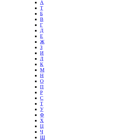
А
T
Б
В
Г
Д
Е
Ж
З
И
Л
К
М
Н
О
П
Р
С
Т
У
Ф
Х
Ц
Ч
Ш