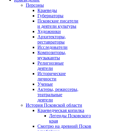
Персоны
Краеведы
Губернаторы
Псковские писатели
и деятели культуры
Художники
Архитекторы,
реставраторы
Исследователи
Композиторы,
музыканты
Религиозные
деятели
Исторические
личности
Ученые
Актеры, режиссеры,
театральные
деятели
История Псковской области
Краеведческая копилка
Легенды Псковского
края
Смотрю на древний Псков