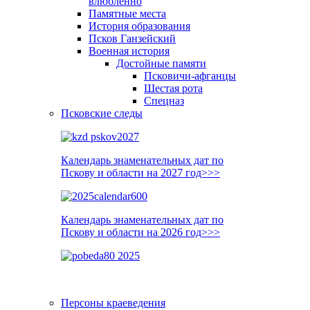
влюблённо
Памятные места
История образования
Псков Ганзейский
Военная история
Достойные памяти
Псковичи-афганцы
Шестая рота
Спецназ
Псковские следы
Календарь знаменательных дат по
Пскову и области на 2027 год>>>
Календарь знаменательных дат по
Пскову и области на 2026 год>>>
Персоны краеведения