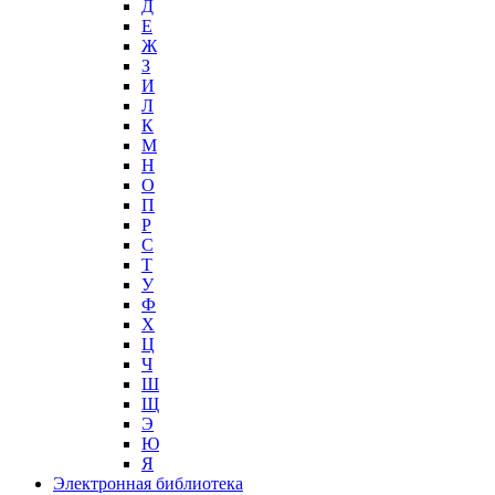
Д
Е
Ж
З
И
Л
К
М
Н
О
П
Р
С
Т
У
Ф
Х
Ц
Ч
Ш
Щ
Э
Ю
Я
Электронная библиотека