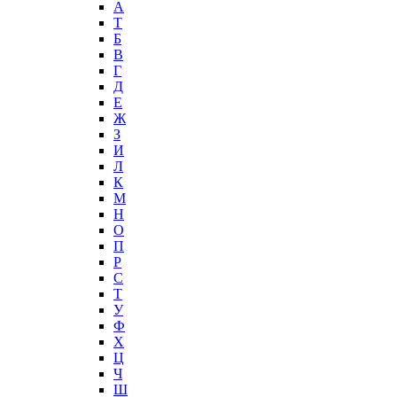
А
T
Б
В
Г
Д
Е
Ж
З
И
Л
К
М
Н
О
П
Р
С
Т
У
Ф
Х
Ц
Ч
Ш