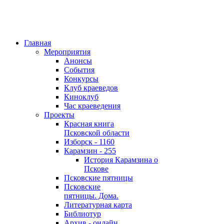
Главная
Мероприятия
Анонсы
События
Конкурсы
Клуб краеведов
Киноклуб
Час краеведения
Проекты
Красная книга
Псковской области
Изборск - 1160
Карамзин - 255
История Карамзина о
Пскове
Псковские пятницы
Псковские
пятницы. Дома.
Литературная карта
Библиотур
Архив - онлайн