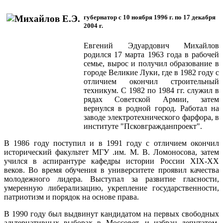
губернатор с 10 ноября 1996 г. по 17 декабря
2004 г.
Евгений Эдуардович Михайлов
родился 17 марта 1963 года в рабо­чей
семье, вырос и получил обра­зование в
городе Великие Луки, где в 1982 году с
отличием окончил строительный
техникум. С 1982 по 1984 гг. служил в
рядах Советской Армии, затем
вернулся в родной город. Работал на
заводе электротехнического фарфора, в
институте "Псковгражданпроект".
В 1986 году поступил и в 1991 году с отличием окончил
исторический факультет МГУ .им. М. В. Ломоносова, за­тем
учился в аспирантуре кафедры истории России XIX-XX
веков. Во время обучения в университете проявил качества
молодежного лидера. Выступал за развитие гласности,
умеренную либерализацию, укрепление госу­дарственности,
патриотизм и порядок на основе права.
В 1990 году был выдвинут кандидатом на первых свободных
альтернативных выборах в Моссовет, и избран депутатом.