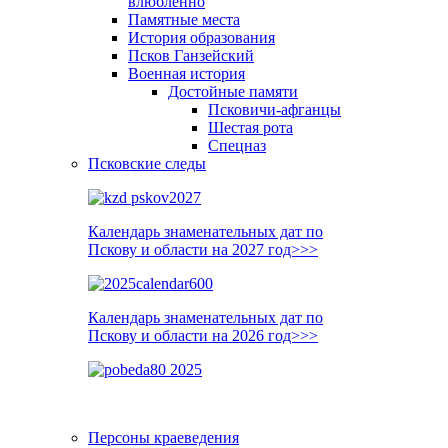
влюблённо
Памятные места
История образования
Псков Ганзейский
Военная история
Достойные памяти
Псковичи-афганцы
Шестая рота
Спецназ
Псковские следы
Календарь знаменательных дат по
Пскову и области на 2027 год>>>
Календарь знаменательных дат по
Пскову и области на 2026 год>>>
Персоны краеведения