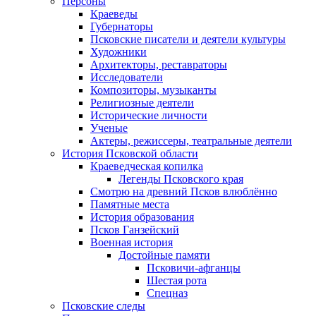
Персоны
Краеведы
Губернаторы
Псковские писатели и деятели культуры
Художники
Архитекторы, реставраторы
Исследователи
Композиторы, музыканты
Религиозные деятели
Исторические личности
Ученые
Актеры, режиссеры, театральные деятели
История Псковской области
Краеведческая копилка
Легенды Псковского края
Смотрю на древний Псков влюблённо
Памятные места
История образования
Псков Ганзейский
Военная история
Достойные памяти
Псковичи-афганцы
Шестая рота
Спецназ
Псковские следы