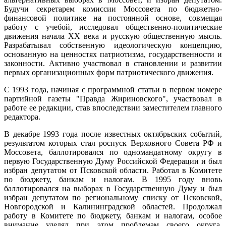
Будучи секретарем комиссии Моссовета по бюджетно-
финансовой политике на постоянной основе, совмещая
работу с учебой, исследовал общественно-по­литические
движения начала XX века и русскую общест­венную мысль.
Разрабатывал собственную идеологичес­кую концепцию,
основанную на ценностях патриотизма, государственности и
законности. Активно участвовал в становлении и развитии
первых организационных форм патриотического движения.
С 1993 года, начиная с программной статьи в первом номере
партийной газеты "Правда Жириновского", участ­вовал в
работе ее редакции, став впоследствии заместителем главного
редактора.
В декабре 1993 года после известных октябрьских со­бытий,
результатом которых стал роспуск Верховного Совета РФ и
Моссовета, баллотировался по одноман­датному округу в
первую Государственную Думу Российской Федерации и был
избран депутатом от Псковской области. Работал в Комитете
по бюджету, банкам и нало­гам. В 1995 году вновь
баллотировался на выборах в Го­сударственную Думу и был
избран депутатом по регио­нальному списку от Псковской,
Новгородской и Калинин­градской областей. Продолжал
работу в Комитете по бюджету, банкам и налогам, особое
внимание уделял при этом проблемам своего округа,