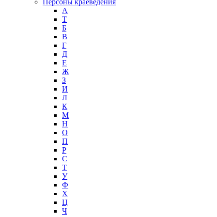
Персоны краеведения
А
T
Б
В
Г
Д
Е
Ж
З
И
Л
К
М
Н
О
П
Р
С
Т
У
Ф
Х
Ц
Ч