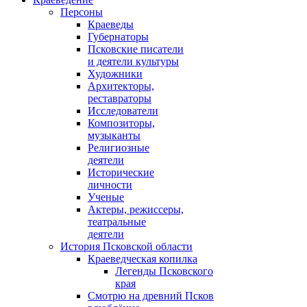
Персоны
Краеведы
Губернаторы
Псковские писатели
и деятели культуры
Художники
Архитекторы,
реставраторы
Исследователи
Композиторы,
музыканты
Религиозные
деятели
Исторические
личности
Ученые
Актеры, режиссеры,
театральные
деятели
История Псковской области
Краеведческая копилка
Легенды Псковского
края
Смотрю на древний Псков