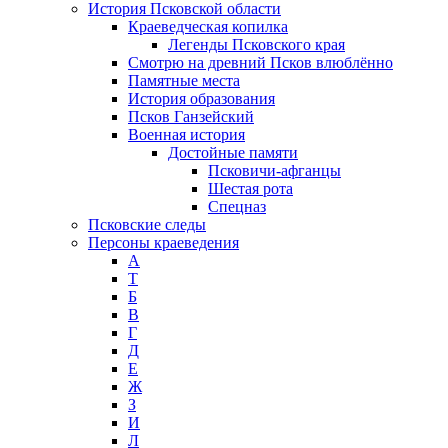
История Псковской области
Краеведческая копилка
Легенды Псковского края
Смотрю на древний Псков влюблённо
Памятные места
История образования
Псков Ганзейский
Военная история
Достойные памяти
Псковичи-афганцы
Шестая рота
Спецназ
Псковские следы
Персоны краеведения
А
T
Б
В
Г
Д
Е
Ж
З
И
Л