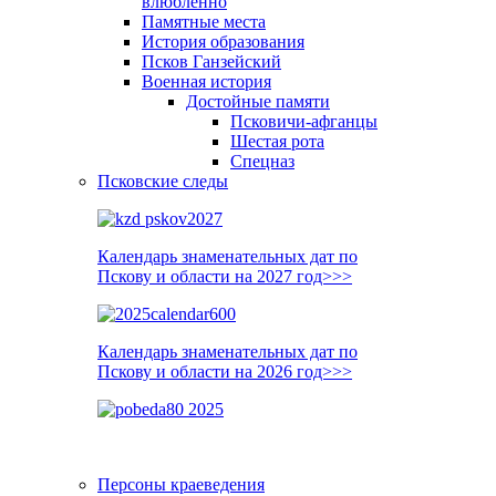
влюблённо
Памятные места
История образования
Псков Ганзейский
Военная история
Достойные памяти
Псковичи-афганцы
Шестая рота
Спецназ
Псковские следы
Календарь знаменательных дат по
Пскову и области на 2027 год>>>
Календарь знаменательных дат по
Пскову и области на 2026 год>>>
Персоны краеведения