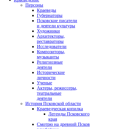
Персоны
Краеведы
Губернаторы
Псковские писатели
и деятели культуры
Художники
Архитекторы,
реставраторы
Исследователи
Композиторы,
музыканты
Религиозные
деятели
Исторические
личности
Ученые
Актеры, режиссеры,
театральные
деятели
История Псковской области
Краеведческая копилка
Легенды Псковского
края
Смотрю на древний Псков