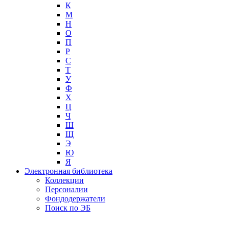
К
М
Н
О
П
Р
С
Т
У
Ф
Х
Ц
Ч
Ш
Щ
Э
Ю
Я
Электронная библиотека
Коллекции
Персоналии
Фондодержатели
Поиск по ЭБ