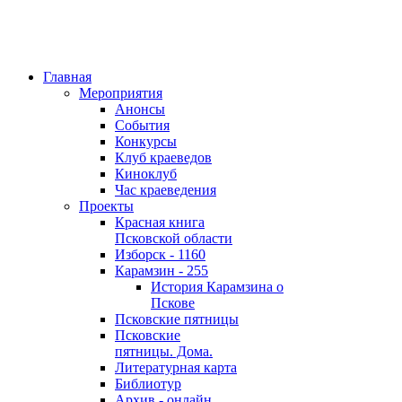
Главная
Мероприятия
Анонсы
События
Конкурсы
Клуб краеведов
Киноклуб
Час краеведения
Проекты
Красная книга
Псковской области
Изборск - 1160
Карамзин - 255
История Карамзина о
Пскове
Псковские пятницы
Псковские
пятницы. Дома.
Литературная карта
Библиотур
Архив - онлайн