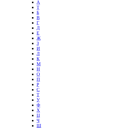
А
T
Б
В
Г
Д
Е
Ж
З
И
Л
К
М
Н
О
П
Р
С
Т
У
Ф
Х
Ц
Ч
Ш