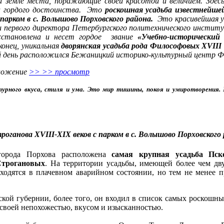
й земле места, поражающие своей красотой и величием. Здесь
а гордого достоинства. Это
роскошная усадьба
известнейшей
 парком в с. Волышово Порховского района.
Это красивейшая
и первого директора Петербургского политехнического институ
сстановлена и несет гордое звание
«Учебно-исторический 
конец, уникальная
дворянская усадьба рода Философовых
XVIII
ий день расположился Бежаницкий историко-культурный центр 
ложение
>> >> просмотр
турного вкуса, стиля и ума. Это мир тишины, покоя и умиротворения
роганова XVIII-XIX веков с парком в с. Волышово Порховского
города Порхова расположена
самая крупная усадьба Пск
Строгановых
. На территории усадьбы, имеющей более чем дв
аходятся в плачевном аварийном состоянии, но тем не менее 
ской губернии, более того, он входил в список самых роскошн
х своей непохожестью, вкусом и изысканностью.