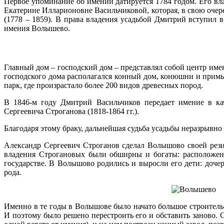
Первое упоминание об имении датируется 1784 годом. Его вл
Екатерине Илларионовне Васильчиковой, которая, в свою очере
(1778 – 1859). В права владения усадьбой Дмитрий вступил 
имения Волышево.
Главный дом – господский дом – представлял собой центр име
господского дома располагался конный дом, конюшни и прим
парк, где произрастало более 200 видов древесных пород.
В 1846-м году Дмитрий Васильчиков передает имение в кач
Сергеевича Строганова (1818-1864 гг.).
Благодаря этому браку, дальнейшая судьба усадьбы неразрывн
Александр Сергеевич Строганов сделал Волышово своей рези
владения Строгановых были обширны и богаты: расположенн
государстве. В Волышово родились и выросли его дети: дочер
рода.
Именно в те годы в Волышове было начато большое строительс
И поэтому было решено перестроить его и обставить заново. С