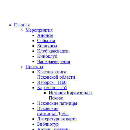
Главная
Мероприятия
Анонсы
События
Конкурсы
Клуб краеведов
Киноклуб
Час краеведения
Проекты
Красная книга
Псковской области
Изборск - 1160
Карамзин - 255
История Карамзина о
Пскове
Псковские пятницы
Псковские
пятницы. Дома.
Литературная карта
Библиотур
Архив - онлайн