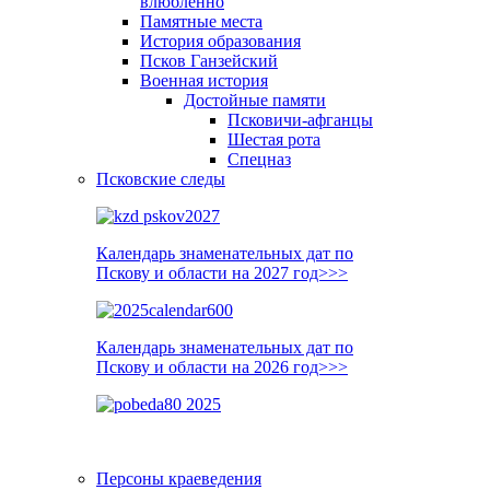
влюблённо
Памятные места
История образования
Псков Ганзейский
Военная история
Достойные памяти
Псковичи-афганцы
Шестая рота
Спецназ
Псковские следы
Календарь знаменательных дат по
Пскову и области на 2027 год>>>
Календарь знаменательных дат по
Пскову и области на 2026 год>>>
Персоны краеведения