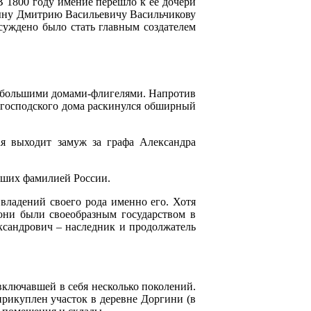
 1800 году имение перешло к ее дочери
 сыну Дмитрию Васильевичу Васильчикову
суждено было стать главным создателем
 небольшими домами-флигелями. Напротив
 господского дома раскинулся обширный
ая выходит замуж за графа Александра
ейших фамилией России.
владений своего рода именно его. Хотя
они были своеобразным государством в
ександрович – наследник и продолжатель
включавшей в себя несколько поколений.
прикуплен участок в деревне Доргини (в