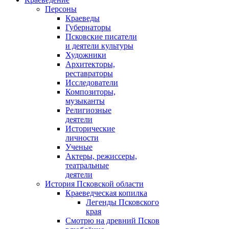
Персоны
Краеведы
Губернаторы
Псковские писатели
и деятели культуры
Художники
Архитекторы,
реставраторы
Исследователи
Композиторы,
музыканты
Религиозные
деятели
Исторические
личности
Ученые
Актеры, режиссеры,
театральные
деятели
История Псковской области
Краеведческая копилка
Легенды Псковского
края
Смотрю на древний Псков