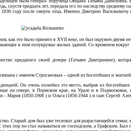
аделицей была генерал- поручица Овцына Татьяна Даниловна. В
дь, спустя тридцать лет, передала его по наследству среднему
в 1830 году после смерти отца. Именно Дмитрию Васильевичу 
ния, как это было принято в XVII веке, он был окружен двумя
ыкающее к ним полукружье жилых зданий. Со временем вокруг
естве приданого своей дочери (Татьяне Дмитриевне), котор
о связана с именем Строгановых – одной из богатейших и знатн
денцией. Он очень полюбил это место, выбрав из богатейших 
ые на севере, в Пермском крае, на Урале и в Подмосковье, 
и - Мария (1850-1908 ) и Ольга (1856-1944 ) и сын Сергей Ал
тво. Старый дом был уже тесноват для разрастающейся семьи, 
 этих пор но стал называться не господским, а Графским. Был 