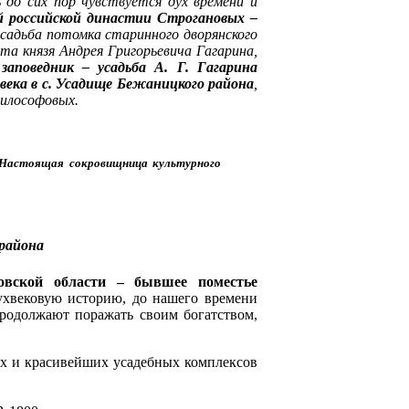
 до сих пор чувствуется дух времени и
 российской династии Строгановых –
усадьба потомка старинного дворянского
та князя Андрея Григорьевича Гагарина,
заповедник – усадьба А. Г. Гагарина
века в с. Усадище Бежаницкого района
,
Философовых.
. Настоящая сокровищница культурного
 района
овской области – бывшее поместье
ухвековую историю, до нашего времени
продолжают поражать своим богатством,
ых и красивейших усадебных комплексов