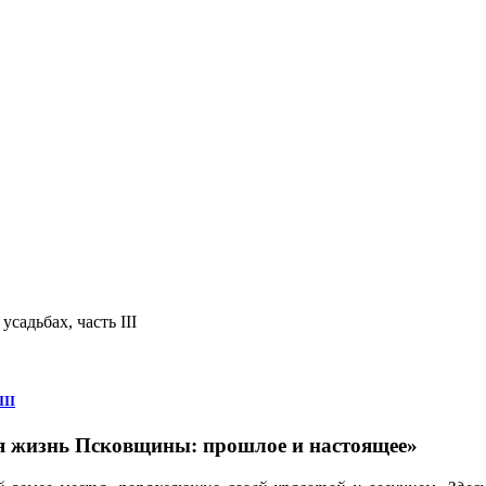
садьбах, часть III
III
я жизнь Псковщины: прошлое и настоящее»