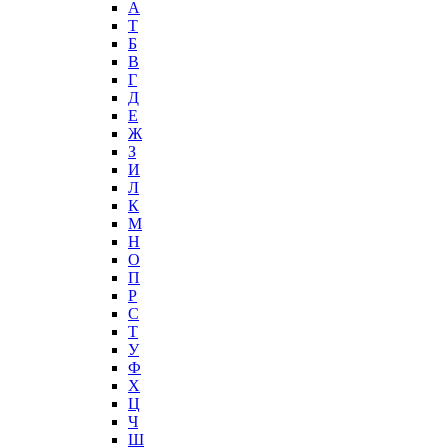
А
T
Б
В
Г
Д
Е
Ж
З
И
Л
К
М
Н
О
П
Р
С
Т
У
Ф
Х
Ц
Ч
Ш