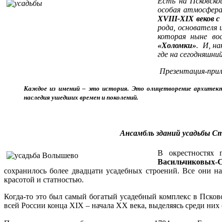
Есть на Псковско
особая атмосфер
XVIII-XIX веков с
рода, основателя 
которая ныне во
«Холомки»
. И, на
где на сегодняшн
Презентация-при
Каждое из имений – это история. Это олицетворение архитек
наследия ушедших времен и поколений.
Ансамбль зданий усадьбы Ст
В окрестностях 
Васильчиковых-
сохранилось более двадцати усадебных строений. Все они н
красотой и статностью.
Когда-то это был самый богатый усадебный комплекс в Псков
всей России конца XIX – начала ХХ века, выделяясь среди ни