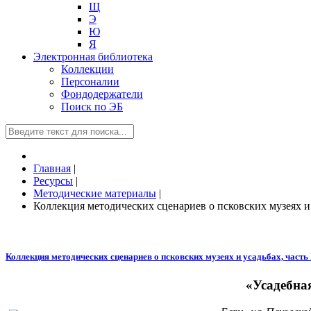
Щ
Э
Ю
Я
Электронная библиотека
Коллекции
Персоналии
Фондодержатели
Поиск по ЭБ
Главная
|
Ресурсы
|
Методические материалы
|
Коллекция методических сценариев о псковских музеях и у
Коллекция методических сценариев о псковских музеях и усадьбах, часть 
«Усадебна