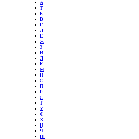
А
T
Б
В
Г
Д
Е
Ж
З
И
Л
К
М
Н
О
П
Р
С
Т
У
Ф
Х
Ц
Ч
Ш