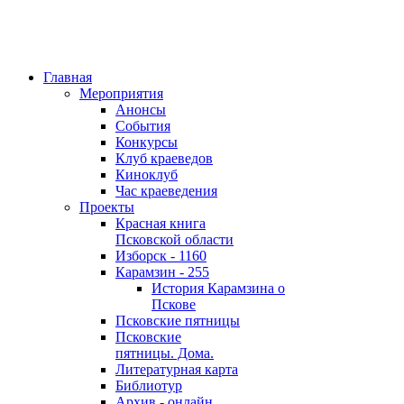
Главная
Мероприятия
Анонсы
События
Конкурсы
Клуб краеведов
Киноклуб
Час краеведения
Проекты
Красная книга
Псковской области
Изборск - 1160
Карамзин - 255
История Карамзина о
Пскове
Псковские пятницы
Псковские
пятницы. Дома.
Литературная карта
Библиотур
Архив - онлайн