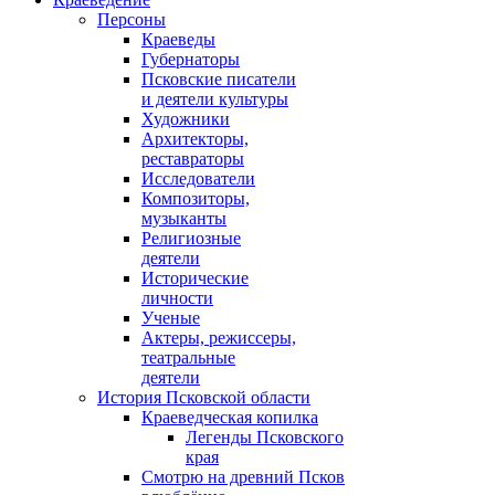
Персоны
Краеведы
Губернаторы
Псковские писатели
и деятели культуры
Художники
Архитекторы,
реставраторы
Исследователи
Композиторы,
музыканты
Религиозные
деятели
Исторические
личности
Ученые
Актеры, режиссеры,
театральные
деятели
История Псковской области
Краеведческая копилка
Легенды Псковского
края
Смотрю на древний Псков