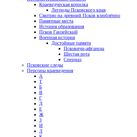
Краеведческая копилка
Легенды Псковского края
Смотрю на древний Псков влюблённо
Памятные места
История образования
Псков Ганзейский
Военная история
Достойные памяти
Псковичи-афганцы
Шестая рота
Спецназ
Псковские следы
Персоны краеведения
А
T
Б
В
Г
Д
Е
Ж
З
И
Л
К