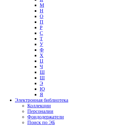
М
Н
О
П
Р
С
Т
У
Ф
Х
Ц
Ч
Ш
Щ
Э
Ю
Я
Электронная библиотека
Коллекции
Персоналии
Фондодержатели
Поиск по ЭБ