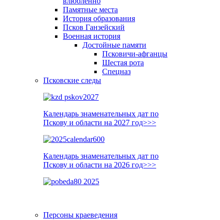
влюблённо
Памятные места
История образования
Псков Ганзейский
Военная история
Достойные памяти
Псковичи-афганцы
Шестая рота
Спецназ
Псковские следы
Календарь знаменательных дат по
Пскову и области на 2027 год>>>
Календарь знаменательных дат по
Пскову и области на 2026 год>>>
Персоны краеведения