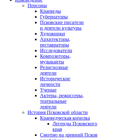
Персоны
Краеведы
Губернаторы
Псковские писатели
и деятели культуры
Художники
Архитекторы,
реставраторы
Исследователи
Композиторы,
музыканты
Религиозные
деятели
Исторические
личности
Ученые
Актеры, режиссеры,
театральные
деятели
История Псковской области
Краеведческая копилка
Легенды Псковского
края
Смотрю на древний Псков