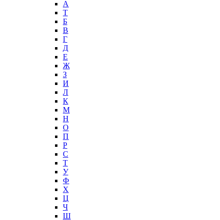
А
T
Б
В
Г
Д
Е
Ж
З
И
Л
К
М
Н
О
П
Р
С
Т
У
Ф
Х
Ц
Ч
Ш