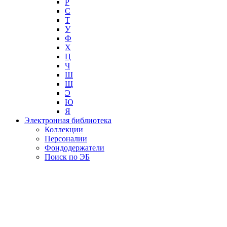
Р
С
Т
У
Ф
Х
Ц
Ч
Ш
Щ
Э
Ю
Я
Электронная библиотека
Коллекции
Персоналии
Фондодержатели
Поиск по ЭБ