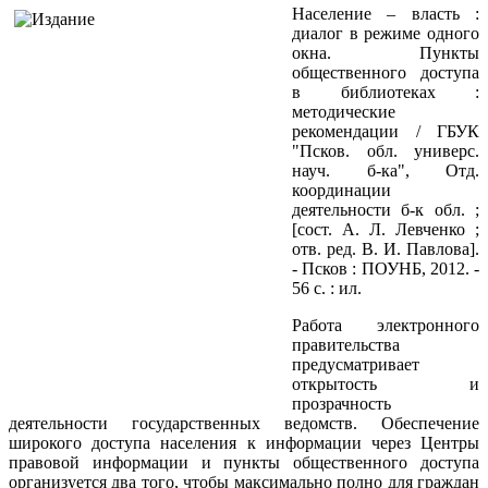
Население – власть :
диалог в режиме одного
окна. Пункты
общественного доступа
в библиотеках :
методические
рекомендации / ГБУК
"Псков. обл. универс.
науч. б-ка", Отд.
координации
деятельности б-к обл. ;
[сост. А. Л. Левченко ;
отв. ред. В. И. Павлова].
- Псков : ПОУНБ, 2012. -
56 с. : ил.
Работа электронного
правительства
предусматривает
открытость и
прозрачность
деятельности государственных ведомств. Обеспечение
широкого доступа населения к информации через Центры
правовой информации и пункты общественного доступа
организуется два того, чтобы максимально полно для граждан