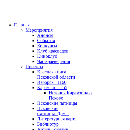
Главная
Мероприятия
Анонсы
События
Конкурсы
Клуб краеведов
Киноклуб
Час краеведения
Проекты
Красная книга
Псковской области
Изборск - 1160
Карамзин - 255
История Карамзина о
Пскове
Псковские пятницы
Псковские
пятницы. Дома.
Литературная карта
Библиотур
Архив - онлайн