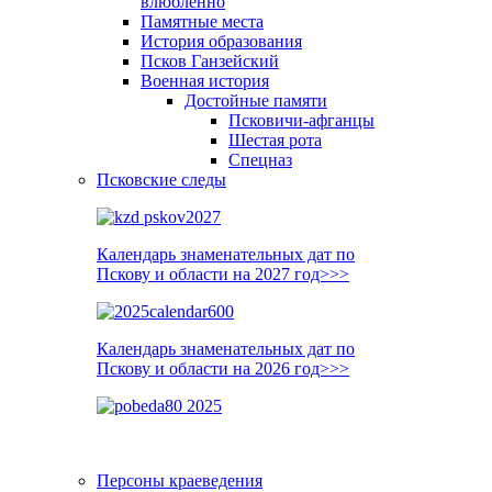
влюблённо
Памятные места
История образования
Псков Ганзейский
Военная история
Достойные памяти
Псковичи-афганцы
Шестая рота
Спецназ
Псковские следы
Календарь знаменательных дат по
Пскову и области на 2027 год>>>
Календарь знаменательных дат по
Пскову и области на 2026 год>>>
Персоны краеведения