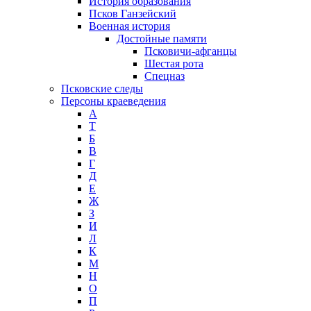
История образования
Псков Ганзейский
Военная история
Достойные памяти
Псковичи-афганцы
Шестая рота
Спецназ
Псковские следы
Персоны краеведения
А
T
Б
В
Г
Д
Е
Ж
З
И
Л
К
М
Н
О
П