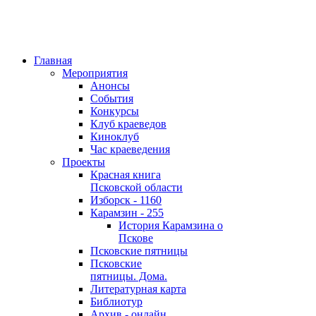
Главная
Мероприятия
Анонсы
События
Конкурсы
Клуб краеведов
Киноклуб
Час краеведения
Проекты
Красная книга
Псковской области
Изборск - 1160
Карамзин - 255
История Карамзина о
Пскове
Псковские пятницы
Псковские
пятницы. Дома.
Литературная карта
Библиотур
Архив - онлайн