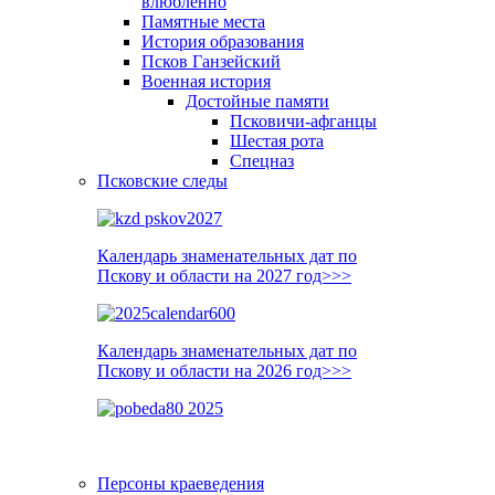
влюблённо
Памятные места
История образования
Псков Ганзейский
Военная история
Достойные памяти
Псковичи-афганцы
Шестая рота
Спецназ
Псковские следы
Календарь знаменательных дат по
Пскову и области на 2027 год>>>
Календарь знаменательных дат по
Пскову и области на 2026 год>>>
Персоны краеведения