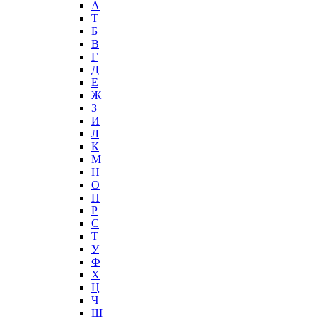
А
T
Б
В
Г
Д
Е
Ж
З
И
Л
К
М
Н
О
П
Р
С
Т
У
Ф
Х
Ц
Ч
Ш