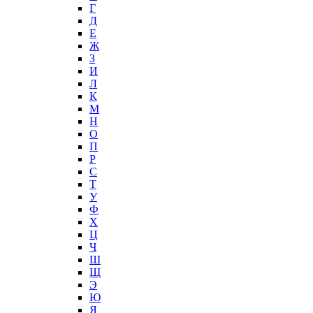
Г
Д
Е
Ж
З
И
Л
К
М
Н
О
П
Р
С
Т
У
Ф
Х
Ц
Ч
Ш
Щ
Э
Ю
Я