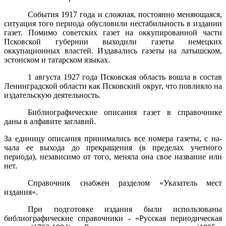
События 1917 года и сложная, постоянно меняющаяся,
си­туация того периода обусловили нестабильность в издании
га­зет. Помимо советских газет на оккупированной части
Псков­ской губернии выходили газеты немецких
оккупационных вла­стей. Издавались газеты на латышском,
эстонском и татарском языках.
1 августа 1927 года Псковская область вошла в состав
Ле­нинградской области как Псковский округ, что повлияло на
из­дательскую деятельность.
Библиографические описания газет в справочнике
даны в алфавите заглавий.
За единицу описания принимались все номера газеты, с на­
чала ее выхода до прекращения (в пределах учетного
периода), независимо от того, меняла она свое название или
нет.
Справочник снабжен разделом «Указатель мест
издания».
При подготовке издания были использованы
библиографи­ческие справочники - «Русская периодическая