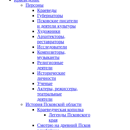
Персоны
Краеведы
Губернаторы
Псковские писатели
и деятели культуры
Художники
Архитекторы,
реставраторы
Исследователи
Композиторы,
музыканты
Религиозные
деятели
Исторические
личности
Ученые
Актеры, режиссеры,
театральные
деятели
История Псковской области
Краеведческая копилка
Легенды Псковского
края
Смотрю на древний Псков