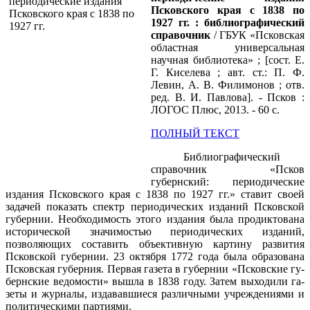
Псковского края с 1838 по
1927 гг. : библиографический
справочник
/ ГБУК «Псковская
областная универсальная
научная библиотека» ; [сост. Е.
Г. Киселева ; авт. ст.: П. Ф.
Левин, А. В. Филимонов ; отв.
ред. В. И. Павлова]. - Псков :
ЛОГОС Плюс, 2013. - 60 с.
ПОЛНЫЙ ТЕКСТ
Библиографический
справочник «Псков
губернский: пери­одические
издания Псковского края с 1838 по 1927 гг.» ста­вит своей
задачей показать спектр периодических изданий Псковской
губернии. Необходимость этого издания была про­диктована
исторической значимостью периодических изда­ний,
позволяющих составить объективную картину развития
Псковской губернии. 23 октября 1772 года была образована
Псковская губерния. Первая газета в губернии «Псковские гу­
бернские ведомости» вышла в 1838 году. Затем выходили га­
зеты и журналы, издававшиеся различными учреждениями и
политическими партиями.