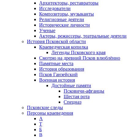
Архитекторы, реставраторы
Исследователи
Композиторы, музыканты
Религиозные деятели
Исторические личности
Ученые
Актеры, режиссеры, театральные деятели
История Псковской области
Краеведческая копилка
Легенды Псковского края
Смотрю на древний Псков влюблённо
Памятные места
История образования
Псков Ганзейский
Военная история
Достойные памяти
Псковичи-афганцы
Шестая рота
Спецназ
Псковские следы
Персоны краеведения
А
T
Б
В