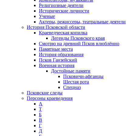
Религиозные деятели
Исторические личности
Ученые
Актеры, режиссеры, театральные деятели
История Псковской области
Краеведческая копилка
Легенды Псковского края
Смотрю на древний Псков влюблённо
Памятные места
История образования
Псков Ганзейский
Военная история
Достойные памяти
Псковичи-афганцы
Шестая рота
Спецназ
Псковские следы
Персоны краеведения
А
T
Б
В
Г
Д