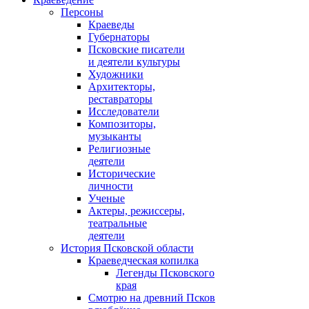
Персоны
Краеведы
Губернаторы
Псковские писатели
и деятели культуры
Художники
Архитекторы,
реставраторы
Исследователи
Композиторы,
музыканты
Религиозные
деятели
Исторические
личности
Ученые
Актеры, режиссеры,
театральные
деятели
История Псковской области
Краеведческая копилка
Легенды Псковского
края
Смотрю на древний Псков