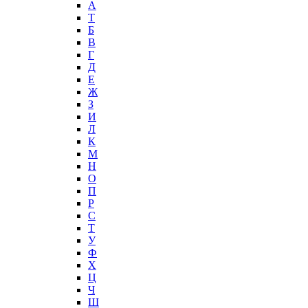
А
T
Б
В
Г
Д
Е
Ж
З
И
Л
К
М
Н
О
П
Р
С
Т
У
Ф
Х
Ц
Ч
Ш