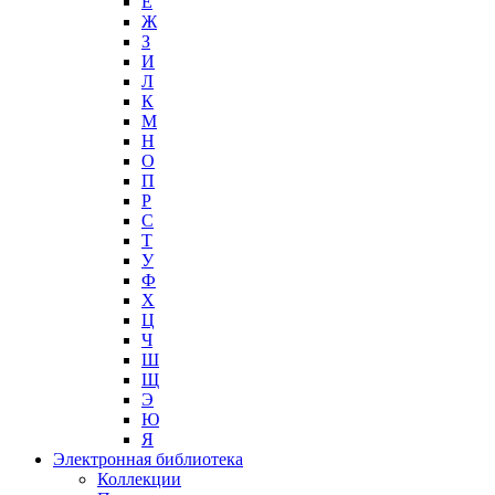
Е
Ж
З
И
Л
К
М
Н
О
П
Р
С
Т
У
Ф
Х
Ц
Ч
Ш
Щ
Э
Ю
Я
Электронная библиотека
Коллекции