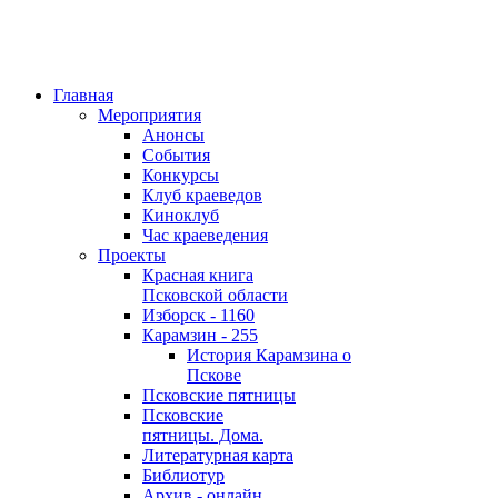
Главная
Мероприятия
Анонсы
События
Конкурсы
Клуб краеведов
Киноклуб
Час краеведения
Проекты
Красная книга
Псковской области
Изборск - 1160
Карамзин - 255
История Карамзина о
Пскове
Псковские пятницы
Псковские
пятницы. Дома.
Литературная карта
Библиотур
Архив - онлайн