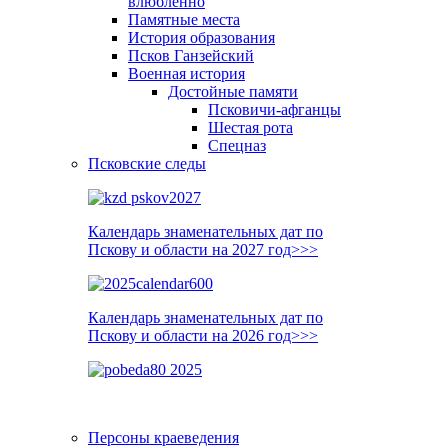
влюблённо
Памятные места
История образования
Псков Ганзейский
Военная история
Достойные памяти
Псковичи-афганцы
Шестая рота
Спецназ
Псковские следы
Календарь знаменательных дат по
Пскову и области на 2027 год>>>
Календарь знаменательных дат по
Пскову и области на 2026 год>>>
Персоны краеведения