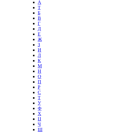
А
T
Б
В
Г
Д
Е
Ж
З
И
Л
К
М
Н
О
П
Р
С
Т
У
Ф
Х
Ц
Ч
Ш