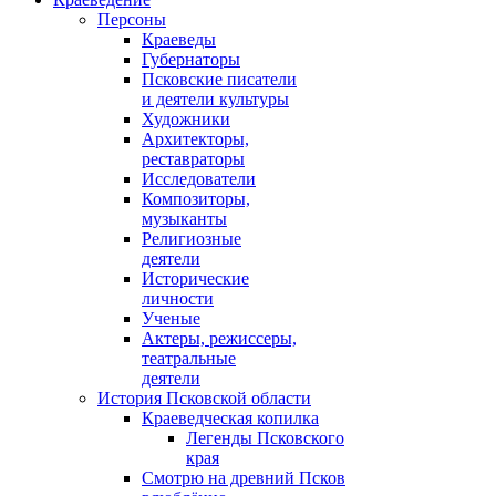
Персоны
Краеведы
Губернаторы
Псковские писатели
и деятели культуры
Художники
Архитекторы,
реставраторы
Исследователи
Композиторы,
музыканты
Религиозные
деятели
Исторические
личности
Ученые
Актеры, режиссеры,
театральные
деятели
История Псковской области
Краеведческая копилка
Легенды Псковского
края
Смотрю на древний Псков