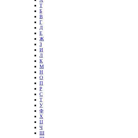
T
Б
В
Г
Д
Е
Ж
З
И
Л
К
М
Н
О
П
Р
С
Т
У
Ф
Х
Ц
Ч
Ш