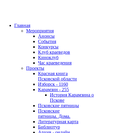
Главная
Мероприятия
Анонсы
События
Конкурсы
Клуб краеведов
Киноклуб
Час краеведения
Проекты
Красная книга
Псковской области
Изборск - 1160
Карамзин - 255
История Карамзина о
Пскове
Псковские пятницы
Псковские
пятницы. Дома.
Литературная карта
Библиотур
Архив - онлайн