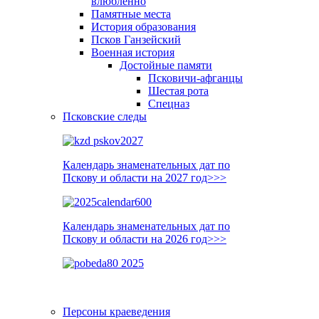
влюблённо
Памятные места
История образования
Псков Ганзейский
Военная история
Достойные памяти
Псковичи-афганцы
Шестая рота
Спецназ
Псковские следы
Календарь знаменательных дат по
Пскову и области на 2027 год>>>
Календарь знаменательных дат по
Пскову и области на 2026 год>>>
Персоны краеведения