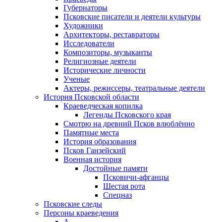
Губернаторы
Псковские писатели и деятели культуры
Художники
Архитекторы, реставраторы
Исследователи
Композиторы, музыканты
Религиозные деятели
Исторические личности
Ученые
Актеры, режиссеры, театральные деятели
История Псковской области
Краеведческая копилка
Легенды Псковского края
Смотрю на древний Псков влюблённо
Памятные места
История образования
Псков Ганзейский
Военная история
Достойные памяти
Псковичи-афганцы
Шестая рота
Спецназ
Псковские следы
Персоны краеведения
А