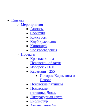
Главная
Мероприятия
Анонсы
События
Конкурсы
Клуб краеведов
Киноклуб
Час краеведения
Проекты
Красная книга
Псковской области
Изборск - 1160
Карамзин - 255
История Карамзина о
Пскове
Псковские пятницы
Псковские
пятницы. Дома.
Литературная карта
Библиотур
Архив - онлайн