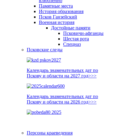
влюблённо
Памятные места
История образования
Псков Ганзейский
Военная история
Достойные памяти
Псковичи-афганцы
Шестая рота
Спецназ
Псковские следы
Календарь знаменательных дат по
Пскову и области на 2027 год>>>
Календарь знаменательных дат по
Пскову и области на 2026 год>>>
Персоны краеведения