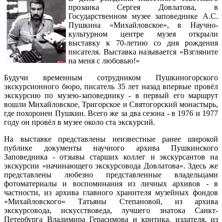
прозаика Сергея Довлатова, в
Государственном музее заповеднике А.С.
Пушкина «Михайловское», в Научно-
культурном центре музея открыли
выставку к 70-летию со дня рождения
писателя. Выставка называется «Взгляните
на меня с любовью!»
Будучи временным сотрудником Пушкиногорского
экскурсионного бюро, писатель 35 лет назад впервые провёл
экскурсию по музею-заповеднику - в первый его маршрут
вошли Михайловское, Тригорское и Святогорский монастырь,
где похоронен Пушкин. Всего же за два сезона - в 1976 и 1977
году он провёл в музее около ста экскурсий.
На выставке представлены неизвестные ранее широкой
публике документы научного архива Пушкинского
Заповедника - отзывы старших коллег и экскурсантов на
экскурсии «начинающего экскурсовода Довлатова». Здесь же
представлены любезно представленные владельцами
фотоматериалы и воспоминания из личных архивов - в
частности, из архива главного хранителя музейных фондов
«Михайловского» Татьяны Степановой, из архива
экскурсовода, искусствоведа, лучшего знатока Санкт-
Петербурга Владимира Герасимова и критика, издателя, из