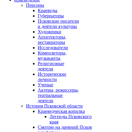
Персоны
Краеведы
Губернаторы
Псковские писатели
и деятели культуры
Художники
Архитекторы,
реставраторы
Исследователи
Композиторы,
музыканты
Религиозные
деятели
Исторические
личности
Ученые
Актеры, режиссеры,
театральные
деятели
История Псковской области
Краеведческая копилка
Легенды Псковского
края
Смотрю на древний Псков