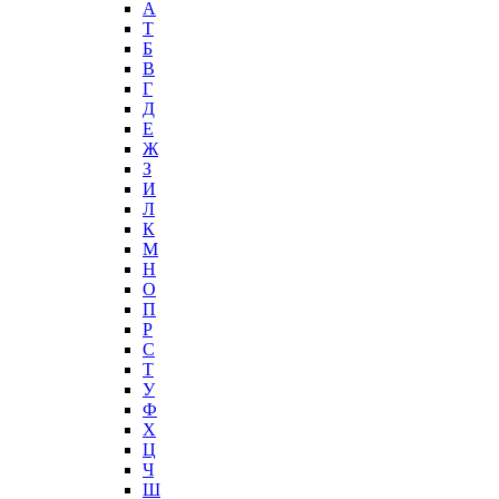
А
T
Б
В
Г
Д
Е
Ж
З
И
Л
К
М
Н
О
П
Р
С
Т
У
Ф
Х
Ц
Ч
Ш