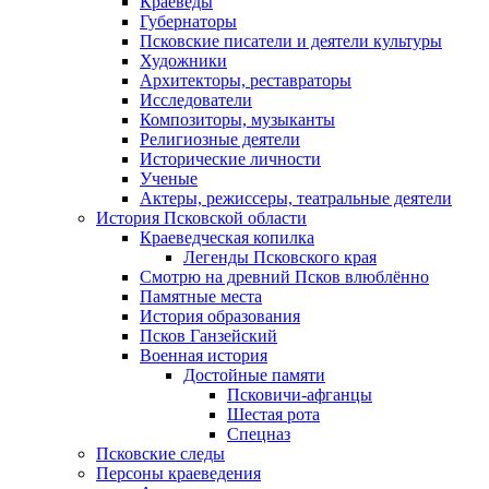
Краеведы
Губернаторы
Псковские писатели и деятели культуры
Художники
Архитекторы, реставраторы
Исследователи
Композиторы, музыканты
Религиозные деятели
Исторические личности
Ученые
Актеры, режиссеры, театральные деятели
История Псковской области
Краеведческая копилка
Легенды Псковского края
Смотрю на древний Псков влюблённо
Памятные места
История образования
Псков Ганзейский
Военная история
Достойные памяти
Псковичи-афганцы
Шестая рота
Спецназ
Псковские следы
Персоны краеведения