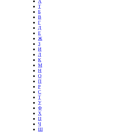
А
T
Б
В
Г
Д
Е
Ж
З
И
Л
К
М
Н
О
П
Р
С
Т
У
Ф
Х
Ц
Ч
Ш