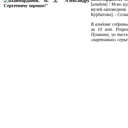
[альбом] / М-во к
музей-заповедник 
Курбатова]. - Сель
В альбоме собраны
за 10 лет. Репро
Пушкина, из писе
«картинках» серье