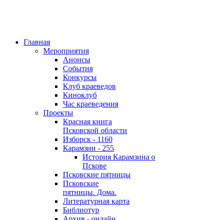
Главная
Мероприятия
Анонсы
События
Конкурсы
Клуб краеведов
Киноклуб
Час краеведения
Проекты
Красная книга
Псковской области
Изборск - 1160
Карамзин - 255
История Карамзина о
Пскове
Псковские пятницы
Псковские
пятницы. Дома.
Литературная карта
Библиотур
Архив - онлайн