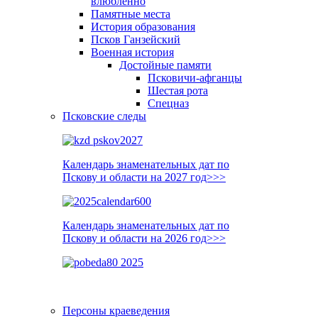
влюблённо
Памятные места
История образования
Псков Ганзейский
Военная история
Достойные памяти
Псковичи-афганцы
Шестая рота
Спецназ
Псковские следы
Календарь знаменательных дат по
Пскову и области на 2027 год>>>
Календарь знаменательных дат по
Пскову и области на 2026 год>>>
Персоны краеведения