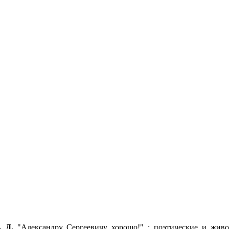
 Д.
"Александру Сергеевичу хорошо!" : поэтические и жив