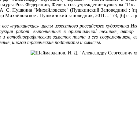
ультуры Рос. Федерации, Федер. гос. учреждение культуры "Гос. 
А. С. Пушкина "Михайловское" (Пушкинский Заповедник) ; [пред
цо Михайловское : Пушкинский заповедник, 2011. - 173, [6] с. : ц
 все «пушкинские» циклы известного российского художника И
дукция работ, выполненных в оригинальной технике, автор
м и автобиографических заметок поэта и его современников,
зные, иногда трагические подтексты и смыслы.