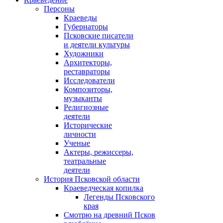
Персоны
Краеведы
Губернаторы
Псковские писатели
и деятели культуры
Художники
Архитекторы,
реставраторы
Исследователи
Композиторы,
музыканты
Религиозные
деятели
Исторические
личности
Ученые
Актеры, режиссеры,
театральные
деятели
История Псковской области
Краеведческая копилка
Легенды Псковского
края
Смотрю на древний Псков