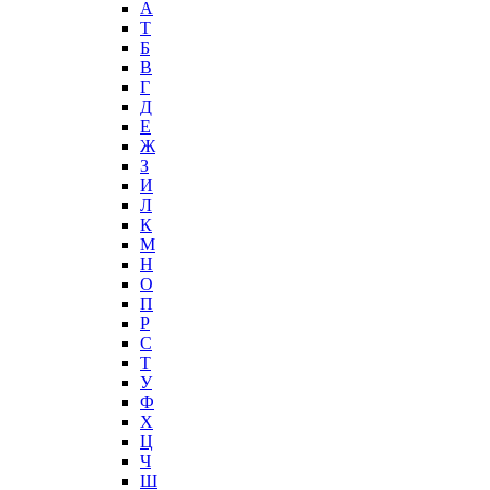
А
T
Б
В
Г
Д
Е
Ж
З
И
Л
К
М
Н
О
П
Р
С
Т
У
Ф
Х
Ц
Ч
Ш