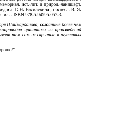
мемориал. ист.-лит. и природ.-ландшафт.
исл. Г. Н. Василевича ; послесл. В. Я.
в. ил. - ISBN 978-5-94595-057-3.
горя Шаймарданова, созданные более чем
 сопроводил цитатами из произведений
 выявив тем самым скрытые в шутливых