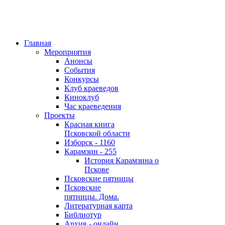
Главная
Мероприятия
Анонсы
События
Конкурсы
Клуб краеведов
Киноклуб
Час краеведения
Проекты
Красная книга
Псковской области
Изборск - 1160
Карамзин - 255
История Карамзина о
Пскове
Псковские пятницы
Псковские
пятницы. Дома.
Литературная карта
Библиотур
Архив - онлайн