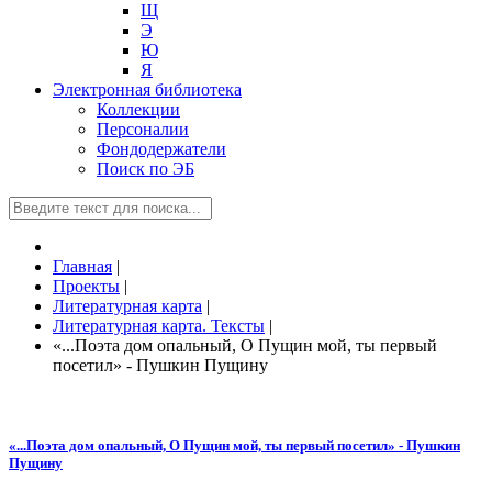
Щ
Э
Ю
Я
Электронная библиотека
Коллекции
Персоналии
Фондодержатели
Поиск по ЭБ
Главная
|
Проекты
|
Литературная карта
|
Литературная карта. Тексты
|
«...Поэта дом опальный, О Пущин мой, ты первый
посетил» - Пушкин Пущину
«...Поэта дом опальный, О Пущин мой, ты первый посетил» - Пушкин
Пущину