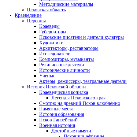
Методические материалы
Псковская область
Краеведение
Персоны
Краеведы
Губернаторы
Псковские писатели и деятели культуры
Художники
Архитекторы, реставраторы
Исследователи
Композиторы, музыканты
Религиозные деятели
Исторические личности
Ученые
Актеры, режиссеры, театральные деятели
История Псковской области
Краеведческая копилка
Легенды Псковского края
Смотрю на древний Псков влюблённо
Памятные места
История образования
Псков Ганзейский
Военная история
Достойные памяти
Псковичи-афганцы