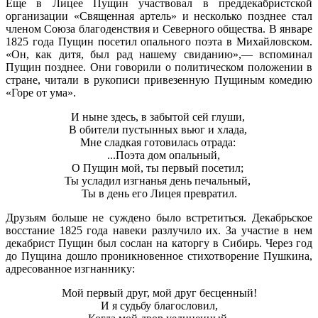
Еще в Лицее Пущин участвовал в преддекабристской
организации «Священная артель» и несколько позднее стал
членом Союза благоденствия и Северного общества. В январе
1825 года Пущин посетил опального поэта в Михайловском.
«Он, как дитя, был рад нашему свиданию»,— вспоминал
Пущин позднее. Они говорили о политическом положении в
стране, читали в рукописи привезенную Пущиным комедию
«Горе от ума».
И ныне здесь, в забытой сей глуши,
В обители пустынных вьюг и хлада,
Мне сладкая готовилась отрада:
...Поэта дом опальный,
О Пущин мой, ты первый посетил;
Ты усладил изгнанья день печальный,
Ты в день его Лицея превратил.
Друзьям больше не суждено было встретиться. Декабрьское
восстание 1825 года навеки разлучило их. За участие в нем
декабрист Пущин был сослан на каторгу в Сибирь. Через год
до Пущина дошло проникновенное стихотворение Пушкина,
адресованное изгнаннику:
Мой первый друг, мой друг бесценный!
И я судьбу благословил,