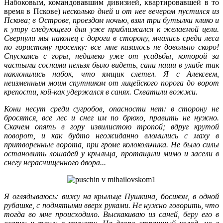
Набоковым, командовавшим дивизией, квартировавшей в то
время в Пскове)
несколько дней и от нее вечером пустился из
Пскова; в Острове, проездом ночью, взял три бутылки клико и
к утру следующего дня уже приближался к желаемой цели.
Свернули мы наконец с дороги в сторону, мчались среди леса
по гористому проселку: все мне казалось не довольно скоро!
Спускаясь с горы, недалеко уже от усадьбы, которой за
частыми соснами нельзя было видеть, сани наши в ухабе так
наклонились набок, что ямщик слетел. Я с Алексеем,
неизменным моим спутником от лицейского порога до ворот
крепости, кой-как удержался в санях. Схватили вожжи.
Кони несут среди сугробов, опасности нет: в сторону не
бросятся, все лес и снег им по брюхо, править не нужно.
Скачем опять в гору извилистою тропой; вдруг крутой
поворот, и как будто неожиданно вломились с маху в
притворенные ворота, при громе колокольчика. Не было силы
остановить лошадей у крыльца, протащили мимо и засели в
снегу нерасчищенного двора...
Я оглядываюсь: вижу на крыльце Пушкина, босиком, в одной
рубашке, с поднятыми вверх руками. Не нужно говорить, что
тогда во мне происходило. Выскакиваю из саней, беру его в