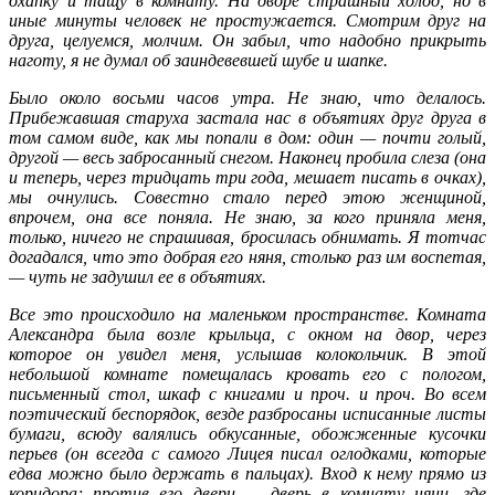
охапку и тащу в комнату. На дворе страшный холод, но в
иные минуты человек не простужается. Смотрим друг на
друга, целуемся, молчим. Он забыл, что надобно прикрыть
наготу, я не думал об заиндевевшей шубе и шапке.
Было около восьми часов утра. Не знаю, что делалось.
Прибежавшая старуха застала нас в объятиях друг друга в
том самом виде, как мы попали в дом: один — почти голый,
другой — весь забросанный снегом. Наконец пробила слеза (она
и теперь, через тридцать три года, мешает писать в очках),
мы очнулись. Совестно стало перед этою женщиной,
впрочем, она все поняла. Не знаю, за кого приняла меня,
только, ничего не спрашивая, бросилась обнимать. Я тотчас
догадался, что это добрая его няня, столько раз им воспетая,
— чуть не задушил ее в объятиях.
Все это происходило на маленьком пространстве. Комната
Александра была возле крыльца, с окном на двор, через
которое он увидел меня, услышав колокольчик. В этой
небольшой комнате помещалась кровать его с пологом,
письменный стол, шкаф с книгами и проч. и проч. Во всем
поэтический беспорядок, везде разбросаны исписанные листы
бумаги, всюду валялись обкусанные, обожженные кусочки
перьев (он всегда с самого Лицея писал оглодками, которые
едва можно было держать в пальцах). Вход к нему прямо из
коридора; против его двери — дверь в комнату няни, где