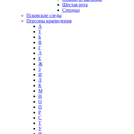
Шестая рота
Спецназ
Псковские следы
Персоны краеведения
А
T
Б
В
Г
Д
Е
Ж
З
И
Л
К
М
Н
О
П
Р
С
Т
У
Ф