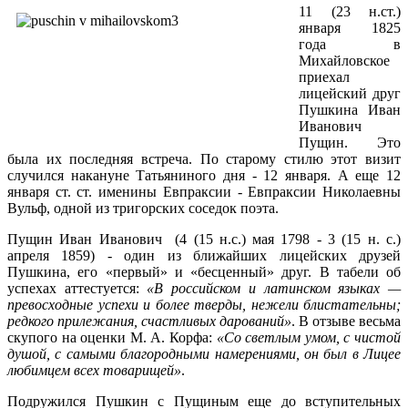
11 (23 н.ст.)
января 1825
года в
Михайловское
приехал
лицейский друг
Пушкина Иван
Иванович
Пущин. Это
была их последняя встреча. По старому стилю этот визит
случился накануне Татьяниного дня - 12 января. А еще 12
января ст. ст. именины Евпраксии - Евпраксии Николаевны
Вульф, одной из тригорских соседок поэта.
Пущин Иван Иванович (4 (15 н.с.) мая 1798 - 3 (15 н. с.)
апреля 1859) - один из ближайших лицейских друзей
Пушкина, его «первый» и «бесценный» друг. В табели об
успехах аттестуется:
«В российском и латинском языках —
превосходные успехи и более тверды, нежели блистательны;
редкого прилежания, счастливых дарований»
. В отзыве весьма
скупого на оценки М. А. Корфа:
«Со светлым умом, с чистой
душой, с самыми благородными намерениями, он был в Лицее
любимцем всех товарищей»
.
Подружился Пушкин с Пущиным еще до вступительных