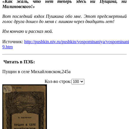
«Как жаль, что нет теперь здесь ни Пущина, ни
Малиновского!»
Вот последний вздох Пушкина обо мне. Этот предсмертный
голос друга дошел до меня с лишком через двадцать лет!
Им кончаю и рассказ мой.
Источник:
http://pushkin.niv.ru/pushkin/vospominaniya/vospominan
9.htm
Читать в ПЭБ:
Пущин в селе Михайловском,245a
Кол-во строк: