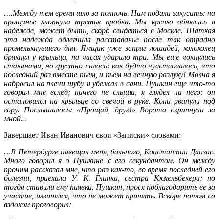
….Между тем время шло за полночь. Нам подали закусить: на
прощанье хлопнула третья пробка. Мы крепко обнялись в
надежде, может быть, скоро свидеться в Москве. Шаткая
эта надежда облегчила расставанье после так отрадно
промелькнувшего дня. Ямщик уже запряг лошадей, колоколец
брякнул у крыльца, на часах ударило три. Мы еще чокнулись
стаканами, но грустно пилось: как будто чувствовалось, что
последний раз вместе пьем, и пьем на вечную разлуку! Молча я
набросил на плечи шубу и убежал в сани. Пушкин еще что-то
говорил мне вслед; ничего не слыша, я глядел на него: он
остановился на крыльце со свечой в руке. Кони рванули под
гору. Послышалось: «Прощай, друг!» Ворота скрипнули за
мной...
Завершает Иван Иванович свои «Записки» словами:
…В Петербурге навещал меня, больного, Константин Данзас.
Много говорил я о Пушкине с его секундантом. Он между
прочим рассказал мне, что раз как-то, во время последней его
болезни, приехала У. К. Глинка, сестра Кюхельбекера; но
тогда ставили ему пиявки. Пушкин, прося поблагодарить ее за
участие, извинялся, что не может принять. Вскоре потом со
вздохом проговорил: