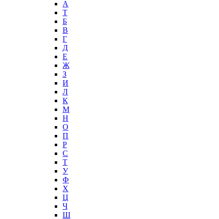
А
T
Б
В
Г
Д
Е
Ж
З
И
Л
К
М
Н
О
П
Р
С
Т
У
Ф
Х
Ц
Ч
Ш