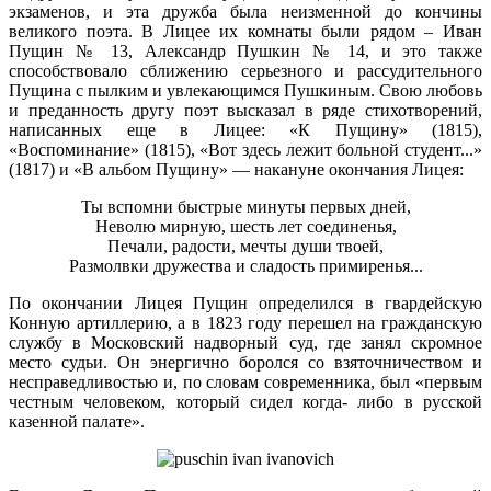
экзаменов, и эта дружба была неизменной до кончины
великого поэта. В Лицее их комнаты были рядом – Иван
Пущин № 13, Александр Пушкин № 14, и это также
способствовало сближению серьезного и рассудительного
Пущина с пылким и увлекающимся Пушкиным. Свою любовь
и преданность другу поэт высказал в ряде стихотворений,
написанных еще в Лицее: «К Пущину» (1815),
«Воспоминание» (1815), «Вот здесь лежит больной студент...»
(1817) и «В альбом Пущину» — накануне окончания Лицея:
Ты вспомни быстрые минуты первых дней,
Неволю мирную, шесть лет соединенья,
Печали, радости, мечты души твоей,
Размолвки дружества и сладость примиренья...
По окончании Лицея Пущин определился в гвардейскую
Конную артиллерию, а в 1823 году перешел на гражданскую
службу в Московский надворный суд, где занял скромное
место судьи. Он энергично боролся со взяточничеством и
несправедливостью и, по словам современника, был «первым
честным человеком, который сидел когда- либо в русской
казенной палате».