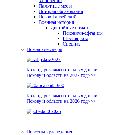
влюблённо
Памятные места
История образования
Псков Ганзейский
Военная история
Достойные памяти
Псковичи-афганцы
Шестая рота
Спецназ
Псковские следы
Календарь знаменательных дат по
Пскову и области на 2027 год>>>
Календарь знаменательных дат по
Пскову и области на 2026 год>>>
Персоны краеведения