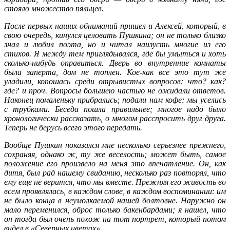
стояло множество пяльцев.
После первых наших обниманий пришел и Алексей, который, в
свою очередь, кинулся целовать Пушкина; он не только близко
знал и любил поэта, но и читал наизусть многие из его
стихов. Я между тем приглядывался, где бы умыться и хоть
сколько-нибудь оправиться. Дверь во внутренние комнаты
была заперта, дом не топлен. Кое-как все это тут же
уладили, копошась среди отрывистых вопросов: что? как?
где? и проч. Вопросы большею частью не ожидали ответов.
Наконец помаленьку прибрались; подали нам кофе; мы уселись
с трубками. Беседа пошла правильнее; многое надо было
хронологически рассказать, о многом расспросить друг друга.
Теперь не берусь всего этого передать.
Вообще Пушкин показался мне несколько серьезнее прежнего,
сохраняя, однако ж, ту же веселость; может быть, самое
положение его произвело на меня это впечатление. Он, как
дитя, был рад нашему свиданию, несколько раз повторял, что
ему еще не верится, что мы вместе. Прежняя его живость во
всем проявлялась, в каждом слове, в каждом воспоминании: им
не было конца в неумолкаемой нашей болтовне. Наружно он
мало переменился, оброс только бакенбардами; я нашел, что
он тогда был очень похож на тот портрет, который потом
видел в «Северных цветах» ….