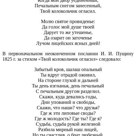
Когда мой двор уединенный,
Печальным снегом занесенный,
Твой колокольчик огласил.
Молю святое провиденье:
Да голос мой душе твоей
Дарует то же утешенье,
Да озарит он заточенье
Лучом лицейских ясных дней!
В первоначальном неоконченном послании И. И. Пущину
1825 г. за стихом «Твой колокольчик огласил» следовало:
Забытый кров, шалаш опальный
Ты вдруг отрадой оживил,
На стороне глухой и дальней
Ты день изгнанья, день печальный
С печальным другом разделил.
Скажи, куда девались годы,
Дни упований и свободы,
Скажи, что наши? что друзья?
Где ж эти липовые своды?
Где ж молодость? Где ты? Где я?
Судьба, судьба рукой железной
Разбила мирный наш лицей,
Но ты счастлив, о брат любезный,