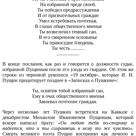
На избранной чреде своей.
Ты победил предрассужденья
И от признательных граждан
Умел истребовать почтенья,
В глазах общественного мненья
Ты возвеличил темный сан.
В его смиренном основанье
Ты правосудие блюдешь,
Ты честь ...........
...................
В конце послания, как раз и говорится о должности судьи,
избранной Пущиным после его ухода из гвардии. Об этом же
строки из черновой рукописи «19 октября», которые И. И.
Пущин процитирует позднее в «Записках о Пушкине»:
Ты, освятив тобой избранный сан,
Ему в очах общественного мненья
Завоевал почтение граждан.
Через несколько лет Пушкин встретился на Кавказе с
декабристом Михаилом Ивановичем Пущиным, который
вскоре написал брату:
«Он любит тебя по-старому и
надеется, что и ты сохраняешь к нему то же чувство».
Смерть великого поэта Пущин воспринял как личную и