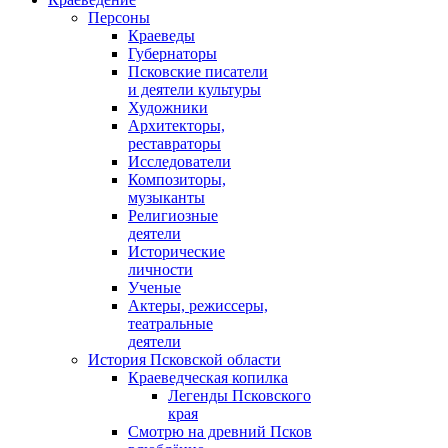
Персоны
Краеведы
Губернаторы
Псковские писатели
и деятели культуры
Художники
Архитекторы,
реставраторы
Исследователи
Композиторы,
музыканты
Религиозные
деятели
Исторические
личности
Ученые
Актеры, режиссеры,
театральные
деятели
История Псковской области
Краеведческая копилка
Легенды Псковского
края
Смотрю на древний Псков