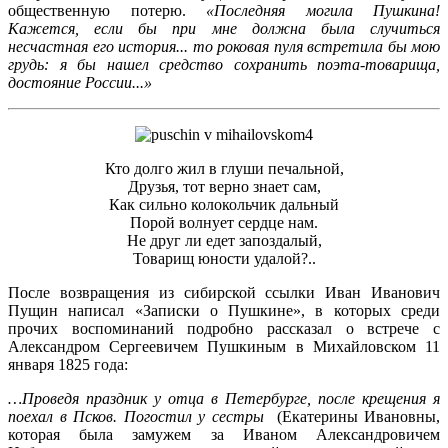
общественную потерю.
«Последняя могила Пушкина!
Кажется, если бы при мне должна была случиться
несчастная его история... то роковая пуля встретила бы мою
грудь: я бы нашел средство сохранить поэта-товарища,
достояние России...»
Кто долго жил в глуши печальной,
Друзья, тот верно знает сам,
Как сильно колокольчик дальный
Порой волнует сердце нам.
Не друг ли едет запоздалый,
Товарищ юности удалой?..
После возвращения из сибирской ссылки Иван Иванович
Пущин написал «Записки о Пушкине», в которых среди
прочих воспоминаний подробно рассказал о встрече с
Александром Сергеевичем Пушкиным в Михайловском 11
января 1825 года:
…Проведя праздник у отца в Петербурге, после крещения я
поехал в Псков. Погостил у сестры
(Екатерины Ивановны,
которая была замужем за Иваном Александровичем