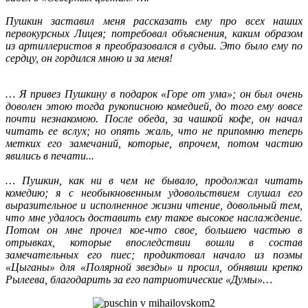
Пушкин заставил меня рассказать ему про всех наших
первокурсных Лицея; потребовал объяснения, каким образом
из артиллеристов я преобразовался в судьи. Это было ему по
сердцу, он гордился мною и за меня!
… Я привез Пушкину в подарок «Горе от ума»; он был очень
доволен этою тогда рукописною комедией, до того ему вовсе
почти незнакомою. После обеда, за чашкой кофе, он начал
читать ее вслух; но опять жаль, что не припомню теперь
метких его замечаний, которые, впрочем, потом частию
явились в печати...
… Пушкин, как ни в чем не бывало, продолжал читать
комедию; я с необыкновенным удовольствием слушал его
выразительное и исполненное жизни чтение, довольный тем,
что мне удалось доставить ему такое высокое наслаждение.
Потом он мне прочел кое-что свое, большею частью в
отрывках, которые впоследствии вошли в состав
замечательных его пиес; продиктовал начало из поэмы
«Цыганы» для «Полярной звезды» и просил, обнявши крепко
Рылеева, благодарить за его патриотические «Думы»…