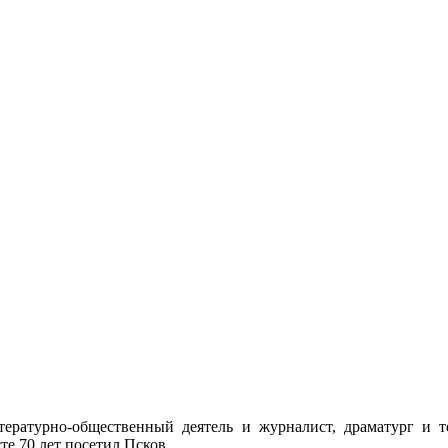
ературно-общественный деятель и журналист, драматург и т
те 70 лет посетил Псков.