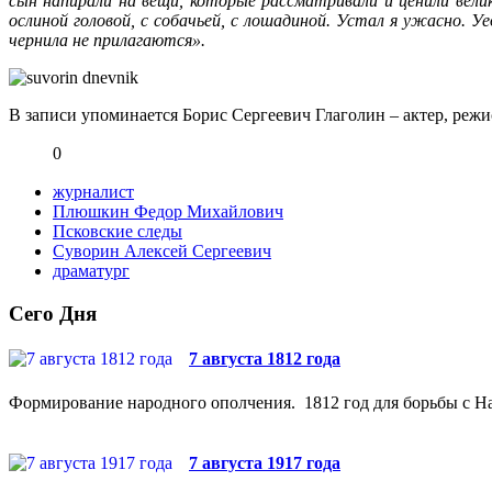
сын напирали на вещи, которые рассматривали и ценили велики
ослиной головой, с собачьей, с лошадиной. Устал я ужасно. Уе
чернила не прилагаются».
В записи упоминается Борис Сергеевич Глаголин – актер, режи
0
журналист
Плюшкин Федор Михайлович
Псковские следы
Суворин Алексей Сергеевич
драматург
Сего Дня
7 августа 1812 года
Формирование народного ополчения. 1812 год для борьбы с На
7 августа 1917 года