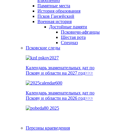
влюблённо
Памятные места
История образования
Псков Ганзейский
Военная история
Достойные памяти
Псковичи-афганцы
Шестая рота
Спецназ
Псковские следы
Календарь знаменательных дат по
Пскову и области на 2027 год>>>
Календарь знаменательных дат по
Пскову и области на 2026 год>>>
Персоны краеведения