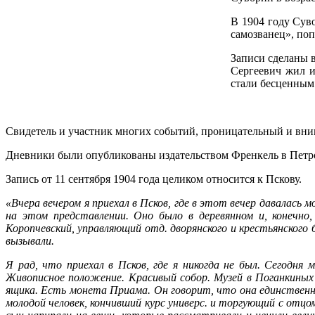
В 1904 году Сув
самозванец», по
Записи сделаны в
Сергеевич жил и
стали бесценным
Свидетель и участник многих событий, проницательный и вним
Дневники были опубликованы издательством Френкель в Петрог
Запись от 11 сентября 1904 года целиком относится к Пскову.
«Вчера вечером я приехал в Псков, где в этот вечер давалась 
на этом представлении. Оно было в деревянном и, конечно
Коропчевский, управляющий отд. дворянского и крестьянского б
вызывали.
Я рад, что приехал в Псков, где я никогда не был. Сегодня 
Живописное положение. Красивый собор. Музей в Поганкиных 
ящика. Есть монета Приама. Он говорит, что она единственна
молодой человек, кончивший курс универс. и торгующий с отцом