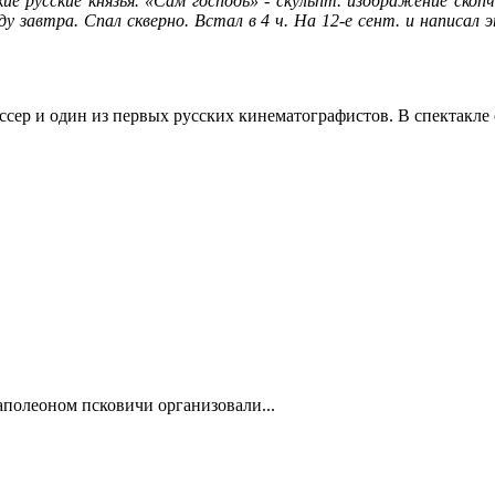
е русские князья. «Сам господь» - скульпт. изображение скопч
ду завтра. Спал скверно. Встал в 4 ч. На 12-е сент. и написал 
ссер и один из первых русских кинематографистов. В спектакле
полеоном псковичи организовали...