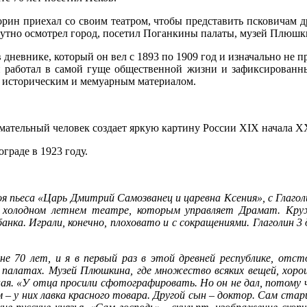
орин приехал со своим театром, чтобы представить псковичам 
путно осмотрел город, посетил Поганкины палаты, музей Плюшки
 дневнике, который он вел с 1893 по 1909 год и изначально не 
 работал в самой гуще общественной жизни и зафиксированн
 историческим и мемуарным материалом.
ательный человек создает яркую картину России XIX начала XX
раде в 1923 году.
моя пьеса «Царь Дмитрий Самозванец и царевна Ксения», с Глаго
, холодном летнем театре, которым управляет Драмат. Круж
анка. Играли, конечно, плоховато и с сокращениями. Глаголин 3 
мне 70 лет, и я в первый раз в этой древней республике, отс
палатах. Музей Плюшкина, где множество всяких вещей, хорош
я. «У отца просили сфотографировать. Но он не дал, потому чт
 – у них лавка красного товара. Другой сын – доктор. Сам стари