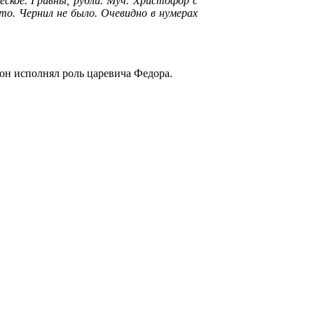
еское. Гривны, рубли. Муч. Христофор с
это. Чернил не было. Очевидно в нумерах
 он исполнял роль царевича Федора.