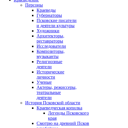
Персоны
Краеведы
Губернаторы
Псковские писатели
и деятели культуры
Художники
Архитекторы,
реставраторы
Исследователи
Композиторы,
музыканты
Религиозные
деятели
Исторические
личности
Ученые
Актеры, режиссеры,
театральные
деятели
История Псковской области
Краеведческая копилка
Легенды Псковского
края
Смотрю на древний Псков