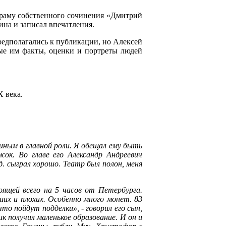
драму собственного сочинения «Дмитрий
на и записал впечатления.
предполагались к публикации, но Алексей
ые им факты, оценки и портреты людей
 века.
линым в главной роли. Я обещал ему быть
ок. Во главе его Александр Андреевич
д. сыграл хорошо. Театр был полон, меня
тоящей всего на 5 часов от Петербурга.
их и плохих. Особенно много монет. 83
о пойдут подделки», - говорил его сын,
к получил маленькое образование. И он и