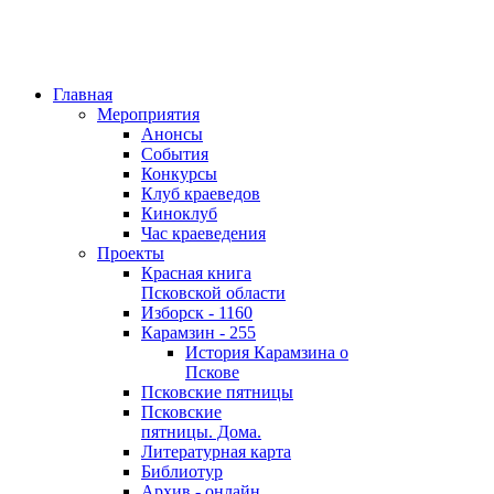
Главная
Мероприятия
Анонсы
События
Конкурсы
Клуб краеведов
Киноклуб
Час краеведения
Проекты
Красная книга
Псковской области
Изборск - 1160
Карамзин - 255
История Карамзина о
Пскове
Псковские пятницы
Псковские
пятницы. Дома.
Литературная карта
Библиотур
Архив - онлайн