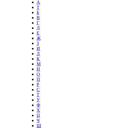
А
T
Б
В
Г
Д
Е
Ж
З
И
Л
К
М
Н
О
П
Р
С
Т
У
Ф
Х
Ц
Ч
Ш