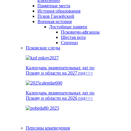
влюблённо
Памятные места
История образования
Псков Ганзейский
Военная история
Достойные памяти
Псковичи-афганцы
Шестая рота
Спецназ
Псковские следы
Календарь знаменательных дат по
Пскову и области на 2027 год>>>
Календарь знаменательных дат по
Пскову и области на 2026 год>>>
Персоны краеведения