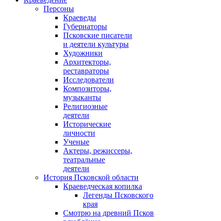
Персоны
Краеведы
Губернаторы
Псковские писатели
и деятели культуры
Художники
Архитекторы,
реставраторы
Исследователи
Композиторы,
музыканты
Религиозные
деятели
Исторические
личности
Ученые
Актеры, режиссеры,
театральные
деятели
История Псковской области
Краеведческая копилка
Легенды Псковского
края
Смотрю на древний Псков