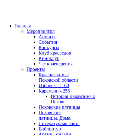
Главная
Мероприятия
Анонсы
События
Конкурсы
Клуб краеведов
Киноклуб
Час краеведения
Проекты
Красная книга
Псковской области
Изборск - 1160
Карамзин - 255
История Карамзина о
Пскове
Псковские пятницы
Псковские
пятницы. Дома.
Литературная карта
Библиотур
Архив - онлайн