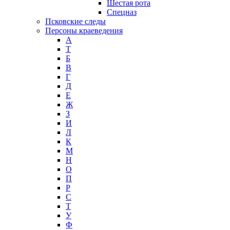
Шестая рота
Спецназ
Псковские следы
Персоны краеведения
А
T
Б
В
Г
Д
Е
Ж
З
И
Л
К
М
Н
О
П
Р
С
Т
У
Ф