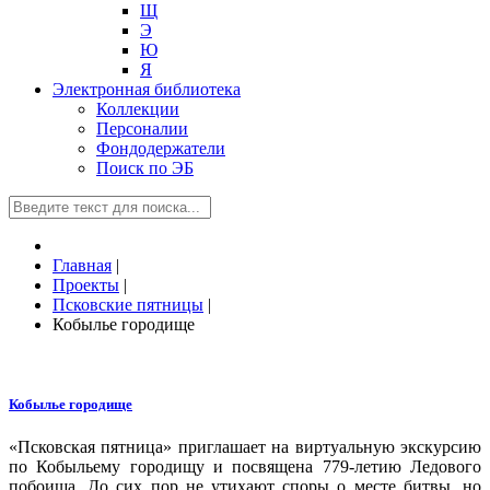
Щ
Э
Ю
Я
Электронная библиотека
Коллекции
Персоналии
Фондодержатели
Поиск по ЭБ
Главная
|
Проекты
|
Псковские пятницы
|
Кобылье городище
Кобылье городище
«Псковская пятница» приглашает на виртуальную экскурсию
по Кобыльему городищу и посвящена 779-летию Ледового
побоища. До сих пор не утихают споры о месте битвы, но