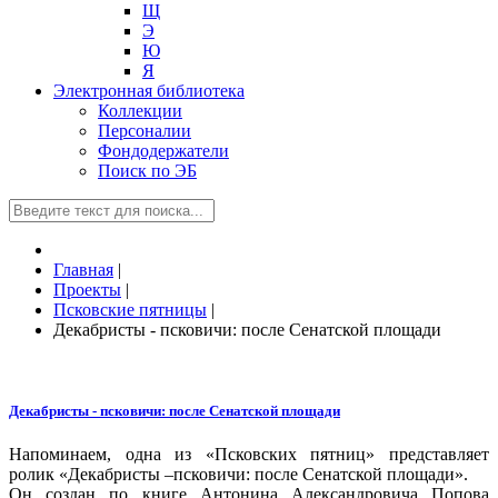
Щ
Э
Ю
Я
Электронная библиотека
Коллекции
Персоналии
Фондодержатели
Поиск по ЭБ
Главная
|
Проекты
|
Псковские пятницы
|
Декабристы - псковичи: после Сенатской площади
Декабристы - псковичи: после Сенатской площади
Напоминаем, одна из «Псковских пятниц» представляет
ролик «Декабристы –псковичи: после Сенатской площади».
Он создан по книге Антонина Александровича Попова