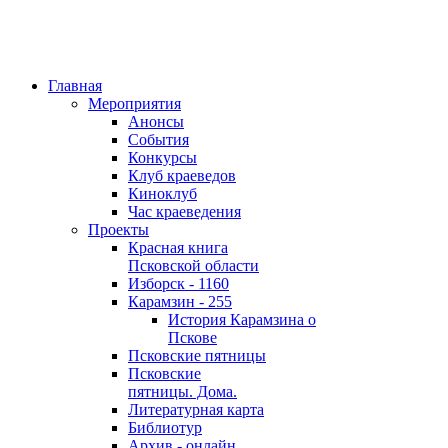
Главная
Мероприятия
Анонсы
События
Конкурсы
Клуб краеведов
Киноклуб
Час краеведения
Проекты
Красная книга
Псковской области
Изборск - 1160
Карамзин - 255
История Карамзина о
Пскове
Псковские пятницы
Псковские
пятницы. Дома.
Литературная карта
Библиотур
Архив - онлайн