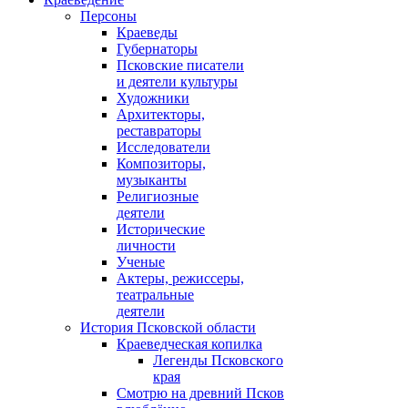
Персоны
Краеведы
Губернаторы
Псковские писатели
и деятели культуры
Художники
Архитекторы,
реставраторы
Исследователи
Композиторы,
музыканты
Религиозные
деятели
Исторические
личности
Ученые
Актеры, режиссеры,
театральные
деятели
История Псковской области
Краеведческая копилка
Легенды Псковского
края
Смотрю на древний Псков