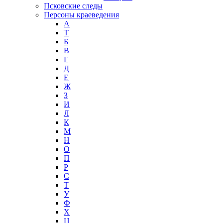
Псковские следы
Персоны краеведения
А
T
Б
В
Г
Д
Е
Ж
З
И
Л
К
М
Н
О
П
Р
С
Т
У
Ф
Х
Ц