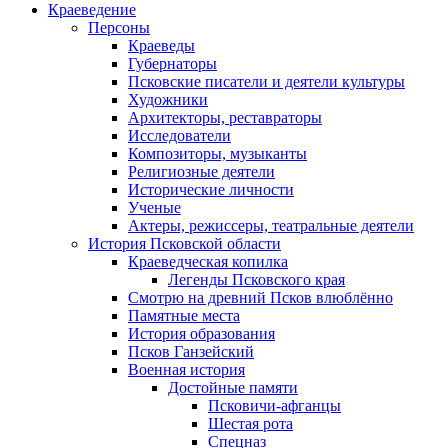
Краеведение
Персоны
Краеведы
Губернаторы
Псковские писатели и деятели культуры
Художники
Архитекторы, реставраторы
Исследователи
Композиторы, музыканты
Религиозные деятели
Исторические личности
Ученые
Актеры, режиссеры, театральные деятели
История Псковской области
Краеведческая копилка
Легенды Псковского края
Смотрю на древний Псков влюблённо
Памятные места
История образования
Псков Ганзейский
Военная история
Достойные памяти
Псковичи-афганцы
Шестая рота
Спецназ