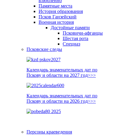
влюблённо
Памятные места
История образования
Псков Ганзейский
Военная история
Достойные памяти
Псковичи-афганцы
Шестая рота
Спецназ
Псковские следы
Календарь знаменательных дат по
Пскову и области на 2027 год>>>
Календарь знаменательных дат по
Пскову и области на 2026 год>>>
Персоны краеведения