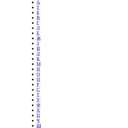
А
T
Б
В
Г
Д
Е
Ж
З
И
Л
К
М
Н
О
П
Р
С
Т
У
Ф
Х
Ц
Ч
Ш