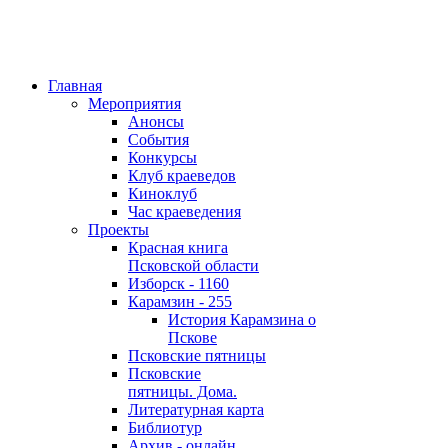
Главная
Мероприятия
Анонсы
События
Конкурсы
Клуб краеведов
Киноклуб
Час краеведения
Проекты
Красная книга
Псковской области
Изборск - 1160
Карамзин - 255
История Карамзина о
Пскове
Псковские пятницы
Псковские
пятницы. Дома.
Литературная карта
Библиотур
Архив - онлайн