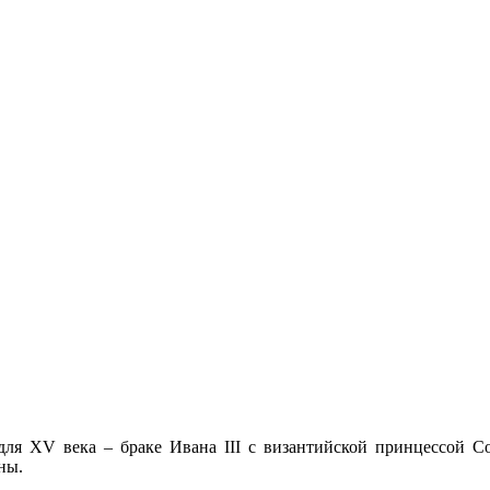
для XV века – браке Ивана III с византийской принцессой С
ны.