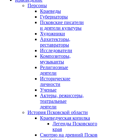
Персоны
Краеведы
Губернаторы
Псковские писатели
и деятели культуры
Художники
Архитекторы,
реставраторы
Исследователи
Композиторы,
музыканты
Религиозные
деятели
Исторические
личности
Ученые
Актеры, режиссеры,
театральные
деятели
История Псковской области
Краеведческая копилка
Легенды Псковского
края
Смотрю на древний Псков