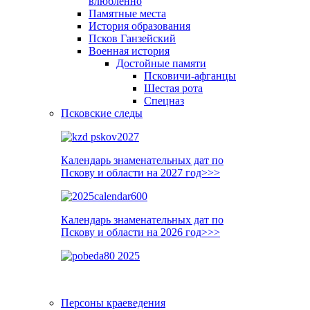
влюблённо
Памятные места
История образования
Псков Ганзейский
Военная история
Достойные памяти
Псковичи-афганцы
Шестая рота
Спецназ
Псковские следы
Календарь знаменательных дат по
Пскову и области на 2027 год>>>
Календарь знаменательных дат по
Пскову и области на 2026 год>>>
Персоны краеведения