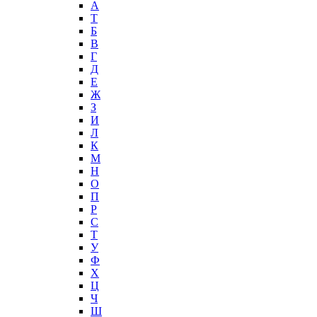
А
T
Б
В
Г
Д
Е
Ж
З
И
Л
К
М
Н
О
П
Р
С
Т
У
Ф
Х
Ц
Ч
Ш