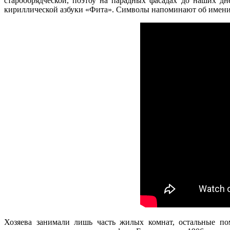
старообрядческой, поэтоу на парадных фасадах до наших дн
кириллической азбуки «Фита». Символы напоминают об имени 
Хозяева занимали лишь часть жилых комнат, остальные по