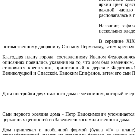
яркий цвет крас
важной частью
располагалась в 
Название, зафик
нескольких владе
В середине XIX
потомственному дворянину Степану Пермскому, затем крестья
Благодаря плану города, составленному Иваном Федоровичем 
описаниях появились указания на то, что дом был каменным,
становится крестьянин, приписанный к деревне Федотово-
Великолуцкой и Спасской, Евдоким Епифанов, затем его сын 
Дата постройки двухэтажного дома с мезонином, который очерт
Сын первого хозяина дома - Петр Евдокимович упоминается 
церковных ценностей из Завеличенского молитвенного дома.
Дом привлекал и необычной формой (буква «Г» в плане)