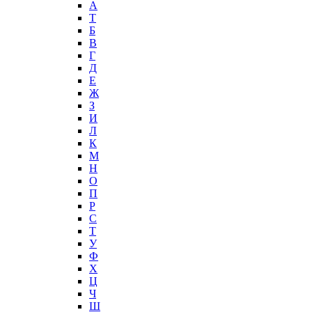
А
T
Б
В
Г
Д
Е
Ж
З
И
Л
К
М
Н
О
П
Р
С
Т
У
Ф
Х
Ц
Ч
Ш