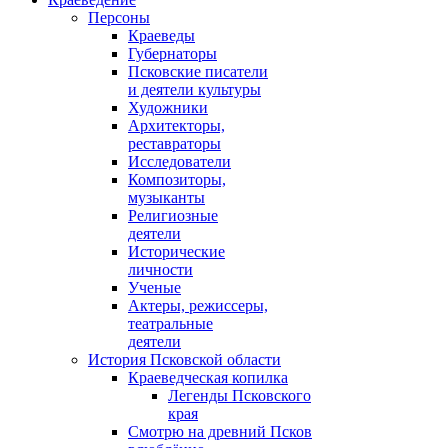
Персоны
Краеведы
Губернаторы
Псковские писатели
и деятели культуры
Художники
Архитекторы,
реставраторы
Исследователи
Композиторы,
музыканты
Религиозные
деятели
Исторические
личности
Ученые
Актеры, режиссеры,
театральные
деятели
История Псковской области
Краеведческая копилка
Легенды Псковского
края
Смотрю на древний Псков