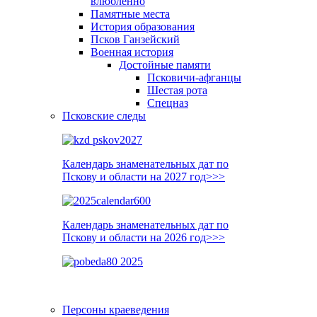
влюблённо
Памятные места
История образования
Псков Ганзейский
Военная история
Достойные памяти
Псковичи-афганцы
Шестая рота
Спецназ
Псковские следы
Календарь знаменательных дат по
Пскову и области на 2027 год>>>
Календарь знаменательных дат по
Пскову и области на 2026 год>>>
Персоны краеведения