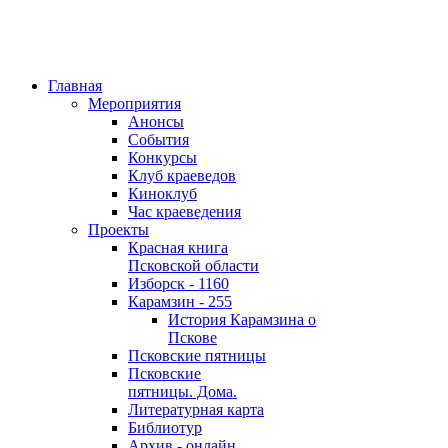
Главная
Мероприятия
Анонсы
События
Конкурсы
Клуб краеведов
Киноклуб
Час краеведения
Проекты
Красная книга
Псковской области
Изборск - 1160
Карамзин - 255
История Карамзина о
Пскове
Псковские пятницы
Псковские
пятницы. Дома.
Литературная карта
Библиотур
Архив - онлайн