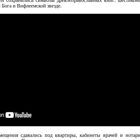
ей сохранились символы древлеправославных книг: шестиконе
Бога и Вифлеемской звезде.
мещения сдавались под квартиры, кабинеты врачей и нотари