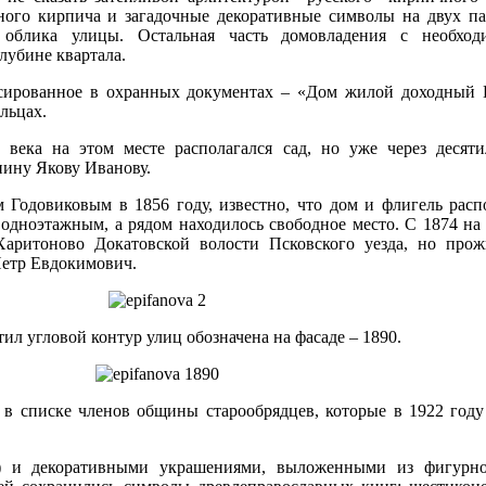
ного кирпича и загадочные декоративные символы на двух па
 облика улицы. Остальная часть домовладения с необход
глубине квартала.
сированное в охранных документах – «Дом жилой доходный Е
льцах.
 века на этом месте располагался сад, но уже через десят
нину Якову Иванову.
Годовиковым в 1856 году, известно, что дом и флигель распо
 одноэтажным, а рядом находилось свободное место. С 1874 на
Харитоново Докатовской волости Псковского уезда, но про
Петр Евдокимович.
ил угловой контур улиц обозначена на фасаде – 1890.
в списке членов общины старообрядцев, которые в 1922 году
 и декоративными украшениями, выложенными из фигурног