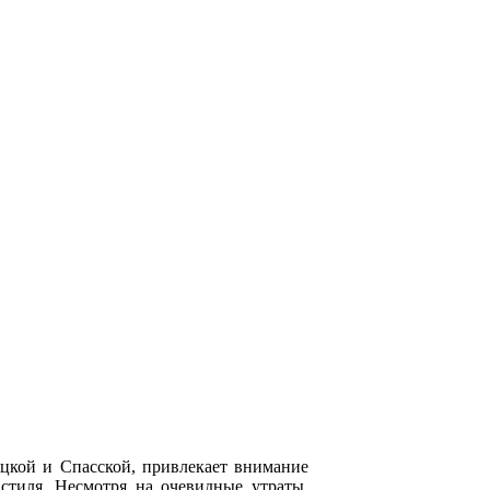
уцкой и Спасской, привлекает внимание
 стиля. Несмотря на очевидные утраты,