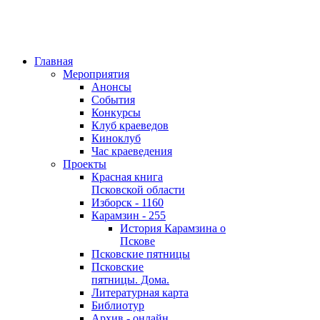
Главная
Мероприятия
Анонсы
События
Конкурсы
Клуб краеведов
Киноклуб
Час краеведения
Проекты
Красная книга
Псковской области
Изборск - 1160
Карамзин - 255
История Карамзина о
Пскове
Псковские пятницы
Псковские
пятницы. Дома.
Литературная карта
Библиотур
Архив - онлайн