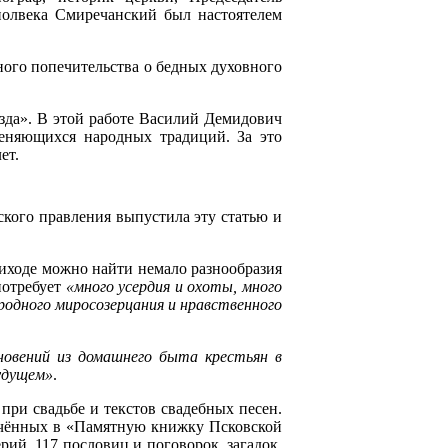
 полвека Смиречанский был настоятелем
ного попечительства о бедных духовного
езда». В этой работе Василий Демидович
меняющихся народных традиций. За это
ет.
ского правления выпустила эту статью и
приходе можно найти немало разнообразия
потребует
«много усердия и охоты, много
родного миросозерцания и нравственного
кновений из домашнего быта крестьян в
будущем»
.
при свадьбе и текстов свадебных песен.
лючённых в «Памятную книжку Псковской
рий, 117 пословиц и поговорок, загадок.