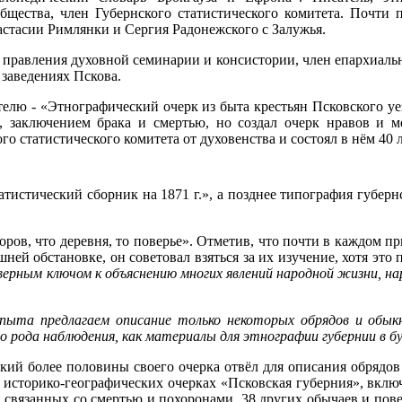
общества, член Губернского статистического комитета. Почти
стасии Римлянки и Сергия Радонежского с Залужья.
 правления духовной семинарии и консистории, член епархиаль
 заведениях Пскова.
телю - «Этнографический очерк из быта крестьян Псковского у
, заключением брака и смертью, но создал очерк нравов и 
 статистического комитета от духовенства и состоял в нём 40 л
тистический сборник на 1871 г.», а позднее типография губерн
оров, что деревня, то поверье». Отметив, что почти в каждом 
ней обстановке, он советовал взяться за их изучение, хотя это 
ерным ключом к объяснению многих явлений народной жизни, на
 опыта предлагаем описание только некоторых обрядов и обы
го рода наблюдения, как материалы для этнографии губернии в 
ий более половины своего очерка отвёл для описания обрядов 
 в историко-географических очерках «Псковская губерния», вк
, связанных со смертью и похоронами, 38 других обычаев и пове