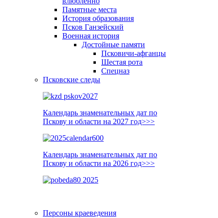
влюблённо
Памятные места
История образования
Псков Ганзейский
Военная история
Достойные памяти
Псковичи-афганцы
Шестая рота
Спецназ
Псковские следы
Календарь знаменательных дат по
Пскову и области на 2027 год>>>
Календарь знаменательных дат по
Пскову и области на 2026 год>>>
Персоны краеведения