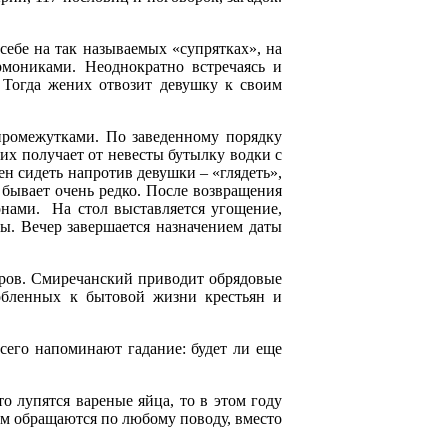
ебе на так называемых «супрятках», на
мониками. Неоднократно встречаясь и
. Тогда жених отвозит девушку к своим
промежутками. По заведенному порядку
них получает от невесты бутылку водки с
н сидеть напротив девушки – «глядеть»,
 бывает очень редко. После возвращения
онами. На стол выставляется угощение,
ы. Вечер завершается назначением даты
пиров. Смиречанский приводит обрядовые
обленных к бытовой жизни крестьян и
сего напоминают гадание: будет ли еще
о лупятся вареные яйца, то в этом году
ым обращаются по любому поводу, вместо