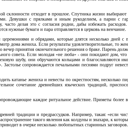
ной склонности отходит в прошлое. Спутника жизни выбирают с
ми. Девушки с прялками и иным рукоделием, а парни с гар
, часто делая это с согласия родни, дабы избежать расходов
тся нужные бумаги и пара отправляется в церковь на венчание.
 церемониями и обрядами, которые длятся несколько дней с 
смотр дома жениха. Если результаты удовлетворительные, то же
 вечер принятия окончательного решения о браке. Парень долже
ьного совета. Если молодая «не люба» - они покидают дом, что
меховую шубу, они обручаются кольцами и благославляются ик
. Застолье сопровождается печальными песнями подруг невест
ходить катанье жениха и невесты по окрестностям, несколько 
тельное сочетание древнейших языческих традиций, приспос
опровождающие каждое ритуальное действие. Приметы более в
ревней традиции и предрассудков. Например, такая: «если чист
аспространение такого явления как колдуны и знахари, к котор
ор приводит в очерке несколько любопытных старинных заговоров.