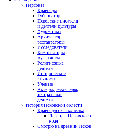
Персоны
Краеведы
Губернаторы
Псковские писатели
и деятели культуры
Художники
Архитекторы,
реставраторы
Исследователи
Композиторы,
музыканты
Религиозные
деятели
Исторические
личности
Ученые
Актеры, режиссеры,
театральные
деятели
История Псковской области
Краеведческая копилка
Легенды Псковского
края
Смотрю на древний Псков