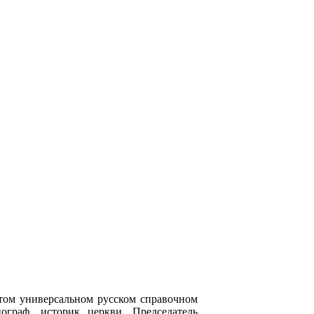
том универсальном русском справочном
ограф, историк церкви, Председатель