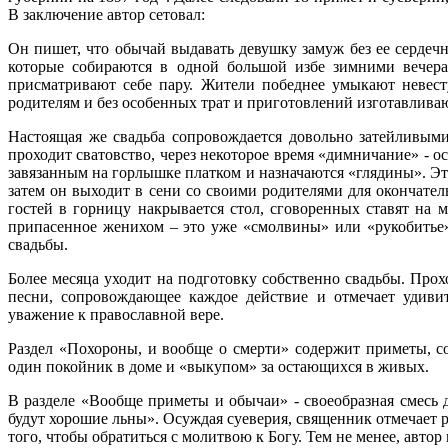
В заключение автор сетовал:
Он пишет, что обычай выдавать девушку замуж без ее сердеч
которые собираются в одной большой избе зимними вечера
присматривают себе пару. Жители победнее умыкают невесту
родителям и без особенных трат и приготовлений изготавливаю
Настоящая же свадьба сопровождается довольно затейливыми
проходит сватовство, через некоторое время «димничание» - о
завязанным на горлышке платком и назначаются «глядины». Это
затем он выходит в сени со своими родителями для окончател
гостей в горницу накрывается стол, сговоренных ставят на 
припасенное женихом – это уже «смолвины» или «рукобитье»
свадьбы.
Более месяца уходит на подготовку собственно свадьбы. Про
песни, сопровождающее каждое действие и отмечает удиви
уважение к православной вере.
Раздел «Похороны, и вообще о смерти» содержит приметы, с
один покойник в доме и «выкупом» за остающихся в живых.
В разделе «Вообще приметы и обычаи» - своеобразная смесь д
будут хорошие льны». Осуждая суеверия, священник отмечает р
того, чтобы обратиться с молитвою к Богу. Тем не менее, авт