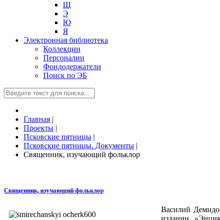
Щ
Э
Ю
Я
Электронная библиотека
Коллекции
Персоналии
Фондодержатели
Поиск по ЭБ
Главная
|
Проекты
|
Псковские пятницы
|
Псковские пятницы. Документы
|
Священник, изучающий фольклор
Священник, изучающий фольклор
Василий Демидов
издании «Энцик