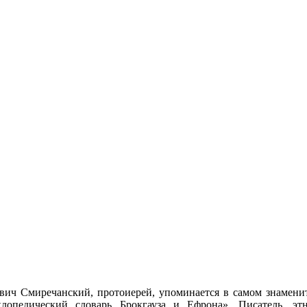
ич Смиречанский, протоиерей, упоминается в самом знамени
лопедический словарь Брокгауза и Ефрона». Писатель, этн