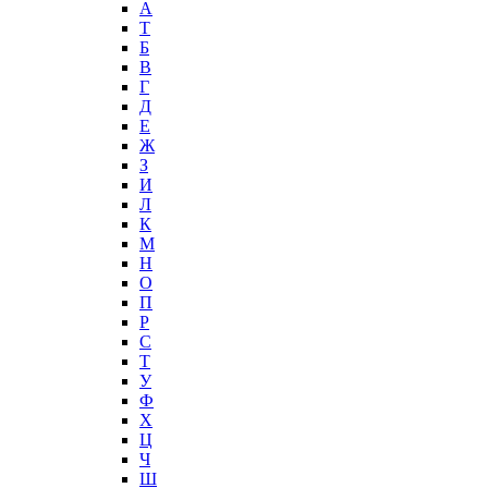
А
T
Б
В
Г
Д
Е
Ж
З
И
Л
К
М
Н
О
П
Р
С
Т
У
Ф
Х
Ц
Ч
Ш