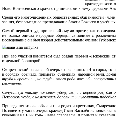
краеведческого 
Ново-Вознесенского храма с приписными к нему церквями Ана
Среди его многочисленных общественных обязанностей - член
звания, безвозмездное преподавание Закона Божьего в учебных
Самый первый труд, принесший ему авторитет, как исследова
не только описал народные обряды, связанные с рождением
исследование он был избран действительным членом Губернского
При его участии комитетом был создан первый «Псковский ста
отдельной брошюрой.
Смиречанский начал свой очерк с пословицы: «Что город, то н
в обрядах, обычаях, приметах, суевериях, народной речи, домаш
труда и времени…, но труды этого рода могли бы послужить в
состояния.
Сочувствуя такому полезном уделу, мы, на первый раз, для
Псковском уезде, с намерением дополнить и увеличить подобно
Приведя некоторые обычаи при родах и крестинах, Смиречанск
Позднее эту часть очерка краевед Иван Василёв использовал
губернии на 1897 год». Далее следовали 18 примет и суеверий