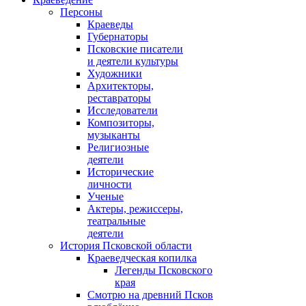
Персоны
Краеведы
Губернаторы
Псковские писатели
и деятели культуры
Художники
Архитекторы,
реставраторы
Исследователи
Композиторы,
музыканты
Религиозные
деятели
Исторические
личности
Ученые
Актеры, режиссеры,
театральные
деятели
История Псковской области
Краеведческая копилка
Легенды Псковского
края
Смотрю на древний Псков