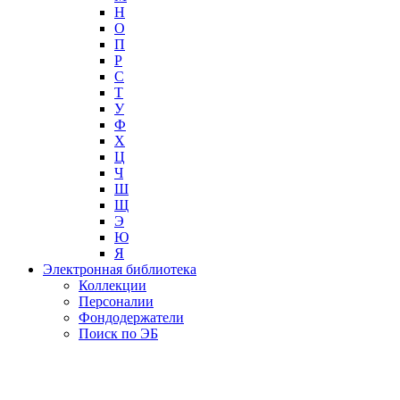
Н
О
П
Р
С
Т
У
Ф
Х
Ц
Ч
Ш
Щ
Э
Ю
Я
Электронная библиотека
Коллекции
Персоналии
Фондодержатели
Поиск по ЭБ