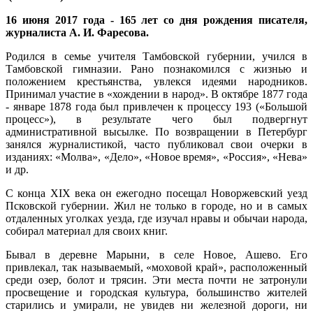
16 июня 2017 года - 165 лет со дня рождения писателя,
журналиста А. И. Фаресова.
Родился в семье учителя Тамбовской губернии, учился в
Тамбовской гимназии. Рано познакомился с жизнью и
положением крестьянства, увлекся идеями народников.
Принимал участие в «хождении в народ». В октябре 1877 года
- январе 1878 года был привлечен к процессу 193 («Большой
процесс»), в результате чего был подвергнут
административной высылке. По возвращении в Петербург
занялся журналистикой, часто публиковал свои очерки в
изданиях: «Молва», «Дело», «Новое время», «Россия», «Нева»
и др.
С конца XIX века он ежегодно посещал Новоржевский уезд
Псковской губернии. Жил не только в городе, но и в самых
отдаленных уголках уезда, где изучал нравы и обычаи народа,
собирал материал для своих книг.
Бывал в деревне Марыни, в селе Новое, Ашево. Его
привлекал, так называемый, «моховой край», расположенный
среди озер, болот и трясин. Эти места почти не затронули
просвещение и городская культура, большинство жителей
старились и умирали, не увидев ни железной дороги, ни