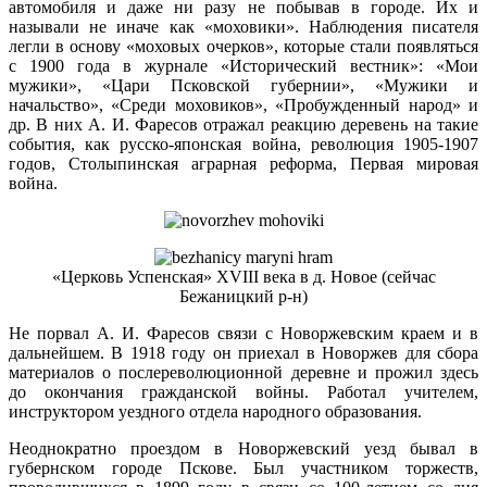
автомобиля и даже ни разу не побывав в городе. Их и
называли не иначе как «моховики». Наблюдения писателя
легли в основу «моховых очерков», которые стали появляться
с 1900 года в журнале «Исторический вестник»: «Мои
мужики», «Цари Псковской губернии», «Мужики и
начальство», «Среди моховиков», «Пробужденный народ» и
др. В них А. И. Фаресов отражал реакцию деревень на такие
события, как русско-японская война, революция 1905-1907
годов, Столыпинская аграрная реформа, Первая мировая
война.
«Церковь Успенская» XVIII века в д. Новое (сейчас
Бежаницкий р-н)
Не порвал А. И. Фаресов связи с Новоржевским краем и в
дальнейшем. В 1918 году он приехал в Новоржев для сбора
материалов о послереволюционной деревне и прожил здесь
до окончания гражданской войны. Работал учителем,
инструктором уездного отдела народного образования.
Неоднократно проездом в Новоржевский уезд бывал в
губернском городе Пскове. Был участником торжеств,