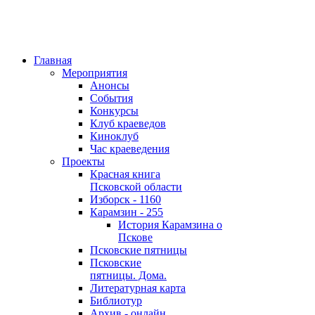
Главная
Мероприятия
Анонсы
События
Конкурсы
Клуб краеведов
Киноклуб
Час краеведения
Проекты
Красная книга
Псковской области
Изборск - 1160
Карамзин - 255
История Карамзина о
Пскове
Псковские пятницы
Псковские
пятницы. Дома.
Литературная карта
Библиотур
Архив - онлайн