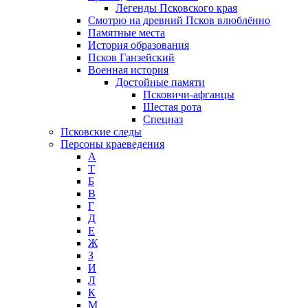
Легенды Псковского края
Смотрю на древний Псков влюблённо
Памятные места
История образования
Псков Ганзейский
Военная история
Достойные памяти
Псковичи-афганцы
Шестая рота
Спецназ
Псковские следы
Персоны краеведения
А
T
Б
В
Г
Д
Е
Ж
З
И
Л
К
М