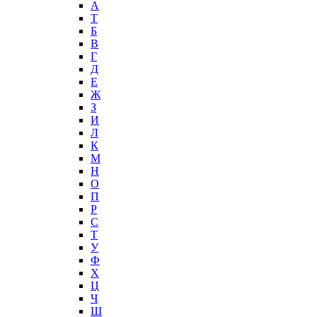
А
T
Б
В
Г
Д
Е
Ж
З
И
Л
К
М
Н
О
П
Р
С
Т
У
Ф
Х
Ц
Ч
Ш