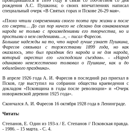
проводившихся в 1899 году в связи со 100-летием со дня
рождения А.С. Пушкина; о своих впечатлениях написал
специальный очерк «В Святых горах и Пскове 26-29 мая».
«Плохо чтили современники своего поэта при жизни и после
его смерти… До сих пор ничего не сделано для ознакомления
народа не только с произведениями его творчества, но и
простыми о нем сведениями…», – писал Фаресов.
Большие надежды на то, что народ лучше узнает Пушкина,
Фаресов связывал с торжествами 1899 года, но как
оказалось, это был праздник без народа и не для народа,
который окрестил его «господским съездом». - «Народ
одинаково невежественно толковал о Пушкине, как и до
юбилейного праздника».
В апреле 1926 года А. И. Фаресов в последний раз приехал в
Псков, где выступил на собрании общества краеведения с
докладом «Псковщина в годы после революции» и «Очерк
новоржевской деревни 1925 года».
Скончался А. И. Фаресов 16 октября 1928 года в Ленинграде.
Читать:
Степанов, Е. Один из 193-х / Е. Степанов // Псковская правда.
- 1986. – 15 марта. - С. 4.