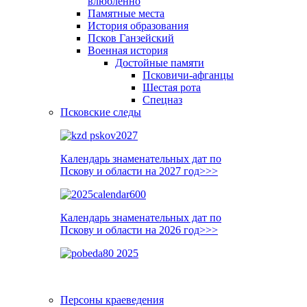
влюблённо
Памятные места
История образования
Псков Ганзейский
Военная история
Достойные памяти
Псковичи-афганцы
Шестая рота
Спецназ
Псковские следы
Календарь знаменательных дат по
Пскову и области на 2027 год>>>
Календарь знаменательных дат по
Пскову и области на 2026 год>>>
Персоны краеведения