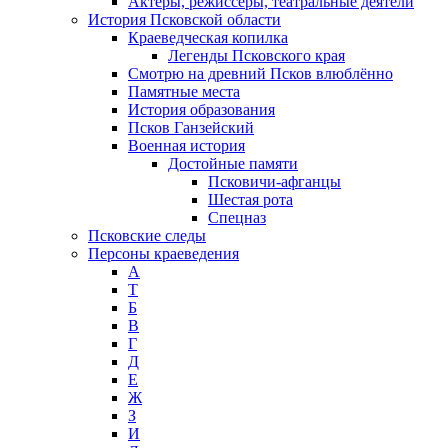
Актеры, режиссеры, театральные деятели
История Псковской области
Краеведческая копилка
Легенды Псковского края
Смотрю на древний Псков влюблённо
Памятные места
История образования
Псков Ганзейский
Военная история
Достойные памяти
Псковичи-афганцы
Шестая рота
Спецназ
Псковские следы
Персоны краеведения
А
T
Б
В
Г
Д
Е
Ж
З
И