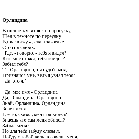
Орландина
В полночь я вышел на прогулку,
Шел в темноте по переулку.
Вдруг вижу - дева в закоулке
Стоит в слезах.
"Где, - говорю, - тебя я видел?
Кто ,мне скажи, тебя обидел?
Забыл тебя?
Ты Орландина, ты судьба моя,
Признайся мне, ведь я узнал тебя"
"Да, это я."
"Да, мое имя - Орландина
Да, Орландина, Орландина
Знай, Орландина, Орландина
Зовут меня.
Где-то, сказал, меня ты видел?
Знаешь что сам меня обидел?
Забыл меня?
Но для тебя забуду слезы я,
Пойду с тобой коль позовешь меня,