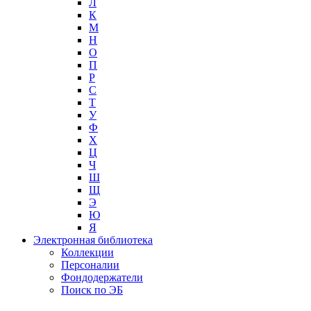
Л
К
М
Н
О
П
Р
С
Т
У
Ф
Х
Ц
Ч
Ш
Щ
Э
Ю
Я
Электронная библиотека
Коллекции
Персоналии
Фондодержатели
Поиск по ЭБ