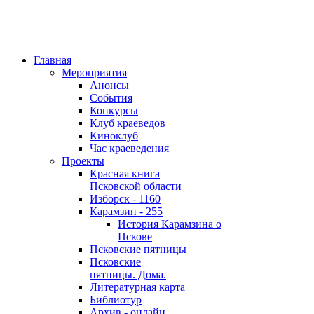
Главная
Мероприятия
Анонсы
События
Конкурсы
Клуб краеведов
Киноклуб
Час краеведения
Проекты
Красная книга
Псковской области
Изборск - 1160
Карамзин - 255
История Карамзина о
Пскове
Псковские пятницы
Псковские
пятницы. Дома.
Литературная карта
Библиотур
Архив - онлайн