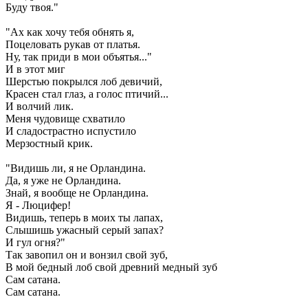
Буду твоя."
"Ах как хочу тебя обнять я,
Поцеловать рукав от платья.
Ну, так приди в мои объятья..."
И в этот миг
Шерстью покрылся лоб девичий,
Красен стал глаз, а голос птичий...
И волчий лик.
Меня чудовище схватило
И сладострастно испустило
Мерзостный крик.
"Видишь ли, я не Орландина.
Да, я уже не Орландина.
Знай, я вообще не Орландина.
Я - Люцифер!
Видишь, теперь в моих ты лапах,
Слышишь ужасный серый запах?
И гул огня?"
Так завопил он и вонзил свой зуб,
В мой бедный лоб свой древний медный зуб
Сам сатана.
Сам сатана.