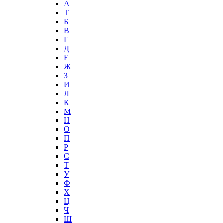
А
T
Б
В
Г
Д
Е
Ж
З
И
Л
К
М
Н
О
П
Р
С
Т
У
Ф
Х
Ц
Ч
Ш