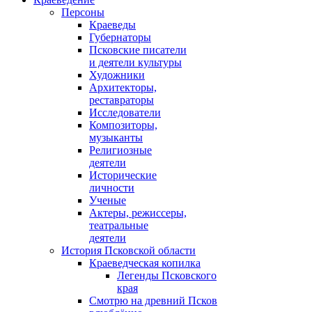
Персоны
Краеведы
Губернаторы
Псковские писатели
и деятели культуры
Художники
Архитекторы,
реставраторы
Исследователи
Композиторы,
музыканты
Религиозные
деятели
Исторические
личности
Ученые
Актеры, режиссеры,
театральные
деятели
История Псковской области
Краеведческая копилка
Легенды Псковского
края
Смотрю на древний Псков