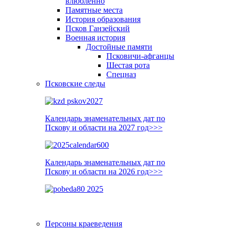
влюблённо
Памятные места
История образования
Псков Ганзейский
Военная история
Достойные памяти
Псковичи-афганцы
Шестая рота
Спецназ
Псковские следы
Календарь знаменательных дат по
Пскову и области на 2027 год>>>
Календарь знаменательных дат по
Пскову и области на 2026 год>>>
Персоны краеведения