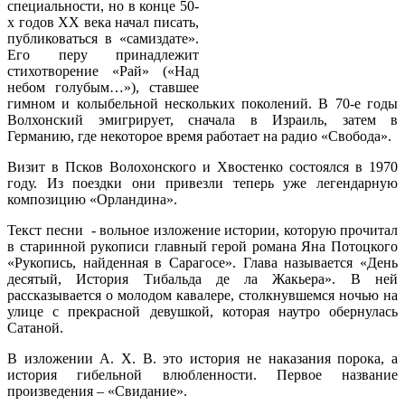
специальности, но в конце 50-
х годов XX века начал писать,
публиковаться в «самиздате».
Его перу принадлежит
стихотворение «Рай» («Над
небом голубым…»), ставшее
гимном и колыбельной нескольких поколений. В 70-е годы
Волхонский эмигрирует, сначала в Израиль, затем в
Германию, где некоторое время работает на радио «Свобода».
Визит в Псков Волохонского и Хвостенко состоялся в 1970
году. Из поездки они привезли теперь уже легендарную
композицию «Орландина».
Текст песни - вольное изложение истории, которую прочитал
в старинной рукописи главный герой романа Яна Потоцкого
«Рукопись, найденная в Сарагосе». Глава называется «День
десятый, История Тибальда де ла Жакьера». В ней
рассказывается о молодом кавалере, столкнувшемся ночью на
улице с прекрасной девушкой, которая наутро обернулась
Сатаной.
В изложении А. Х. В. это история не наказания порока, а
история гибельной влюбленности. Первое название
произведения – «Свидание».