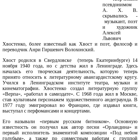
псевдонимом
А. Х. В.
скрывались -
музыкант, поэт
и художник
Алексей
Львович
Хвостенко, более известный как Хвост и поэт, философ и
переводчик Анри Гиршевич Волохонский.
Хвост родился в Свердловске (теперь Екатеринбурге) 14
ноября 1940 года, но с детства жил в Ленинграде. Здесь
началась его творческая деятельность, которую теперь
принято относить к литературному авангардистскому кругу.
Учился в Ленинградском институте театра, музыки и
кинематографии. Хвостенко создал литературную группу
«Верпа», «работал в самиздате». С 1968 года жил в Москве,
став культовым персонажем художественного андеграунда. В
1977 году эмигрировал во Францию, где издавал книги,
выступал с перфомансами и концертами.
Его называли «первым русским битником». Основную
известность он получил как автор песни «Орландина» и
первый исполнитель знаменитой композиции «Под небом
голубым», а также по совместным работам с группой