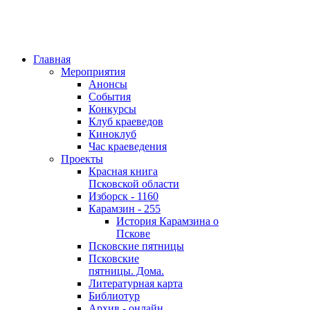
Главная
Мероприятия
Анонсы
События
Конкурсы
Клуб краеведов
Киноклуб
Час краеведения
Проекты
Красная книга
Псковской области
Изборск - 1160
Карамзин - 255
История Карамзина о
Пскове
Псковские пятницы
Псковские
пятницы. Дома.
Литературная карта
Библиотур
Архив - онлайн