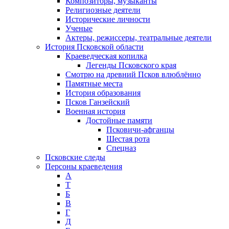
Композиторы, музыканты
Религиозные деятели
Исторические личности
Ученые
Актеры, режиссеры, театральные деятели
История Псковской области
Краеведческая копилка
Легенды Псковского края
Смотрю на древний Псков влюблённо
Памятные места
История образования
Псков Ганзейский
Военная история
Достойные памяти
Псковичи-афганцы
Шестая рота
Спецназ
Псковские следы
Персоны краеведения
А
T
Б
В
Г
Д