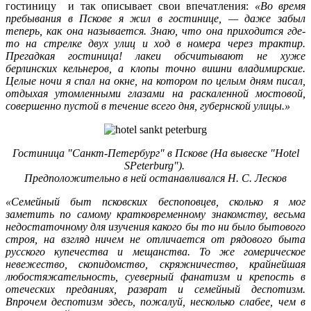
гостиницу и так описывает свои впечатления:
«Во время
пребывания в Пскове я жил в гостинице, — даже забыл
теперь, как она называется. Знаю, что она приходится где-
то на стрелке двух улиц и ход в номера через трактир.
Прегадкая гостиница! лакеи обсчитывают не хуже
берлинских кельнеров, а клопы точно вишни владимирские.
Целые ночи я спал на окне, на котором по целым дням писал,
отдыхая утомленными глазами на раскаленной мостовой,
совершенно пустой в течение всего дня, губернской улицы.»
Гостиница "Санкт-Петербург" в Пскове (На вывеске "Hotel
SPeterburg").
Предположительно в ней останавливался Н. С. Лесков
«Семейный быт псковских беспоповцев, сколько я мог
заметить по самому кратковременному знакомству, весьма
недостаточному для изучения какого бы то ни было бытового
строя, на взгляд ничем не отличается от рядового быта
русского купечества и мещанства. То же гомерическое
невежество, скопидомство, скряжничество, крайнейшая
любостяжательность, суеверный фанатизм и крепость в
отеческих преданиях, разврат и семейный деспотизм.
Впрочем деспотизм здесь, пожалуй, несколько слабее, чем в