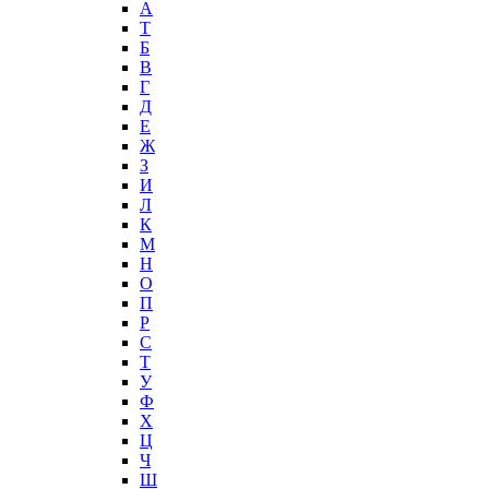
А
T
Б
В
Г
Д
Е
Ж
З
И
Л
К
М
Н
О
П
Р
С
Т
У
Ф
Х
Ц
Ч
Ш