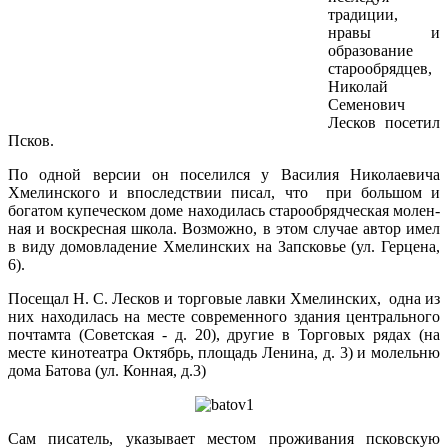
традиции,
нравы и
образование
старообрядцев,
Николай
Семенович
Лесков посетил
Псков.
По одной версии он по­селился у Василия Николаевича
Хмелинского и впоследствии писал, что при большом и
богатом купеческом доме находилась старообрядческая молен­
ная и воскресная школа. Возможно, в этом случае автор имел
в виду домовладение Хмелинских на Запсковье (ул. Герцена,
6).
Посещал Н. С. Лесков и торговые лавки Хмелинских, одна из
них находилась на месте современного здания центрального
почтамта (Советская - д. 20), другие в Торговых рядах (на
месте кинотеатра Октябрь, площадь Ленина, д. 3) и молельню
дома Батова (ул. Конная, д.3)
Сам писатель, указывает местом проживания псковскую