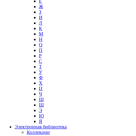
Е
Ж
З
И
Л
К
М
Н
О
П
Р
С
Т
У
Ф
Х
Ц
Ч
Ш
Щ
Э
Ю
Я
Электронная библиотека
Коллекции