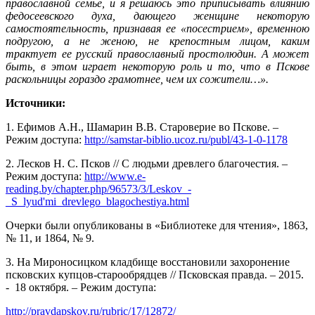
православной семье, и я решаюсь это приписывать влиянию
федосеевского духа, дающего женщине некоторую
самостоятельность, признавая ее «посестрием», временною
подругою, а не женою, не крепостным лицом, каким
трактует ее русский православный простолюдин. А может
быть, в этом играет некоторую роль и то, что в Пскове
раскольницы гораздо грамотнее, чем их сожители…».
Источники:
1. Ефимов А.Н., Шамарин В.В. Староверие во Пскове. –
Режим доступа:
http://samstar-biblio.ucoz.ru/publ/43-1-0-1178
2. Лесков Н. С. Псков // С людьми древлего благочестия. –
Режим доступа:
http://www.e-
reading.by/chapter.php/96573/3/Leskov_-
_S_lyud'mi_drevlego_blagochestiya.html
Очерки были опубликованы в «Библиотеке для чтения», 1863,
№ 11, и 1864, № 9.
3. На Мироносицком кладбище восстановили захоронение
псковских купцов-старообрядцев // Псковская правда. – 2015.
- 18 октября. – Режим доступа:
http://pravdapskov.ru/rubric/17/12872/