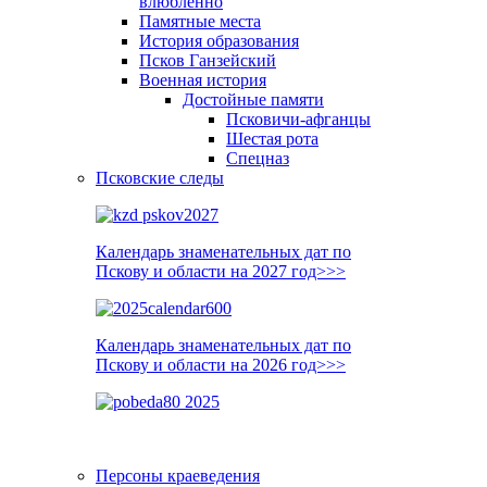
влюблённо
Памятные места
История образования
Псков Ганзейский
Военная история
Достойные памяти
Псковичи-афганцы
Шестая рота
Спецназ
Псковские следы
Календарь знаменательных дат по
Пскову и области на 2027 год>>>
Календарь знаменательных дат по
Пскову и области на 2026 год>>>
Персоны краеведения