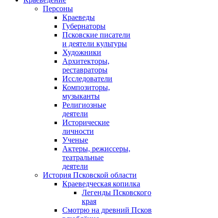
Персоны
Краеведы
Губернаторы
Псковские писатели
и деятели культуры
Художники
Архитекторы,
реставраторы
Исследователи
Композиторы,
музыканты
Религиозные
деятели
Исторические
личности
Ученые
Актеры, режиссеры,
театральные
деятели
История Псковской области
Краеведческая копилка
Легенды Псковского
края
Смотрю на древний Псков