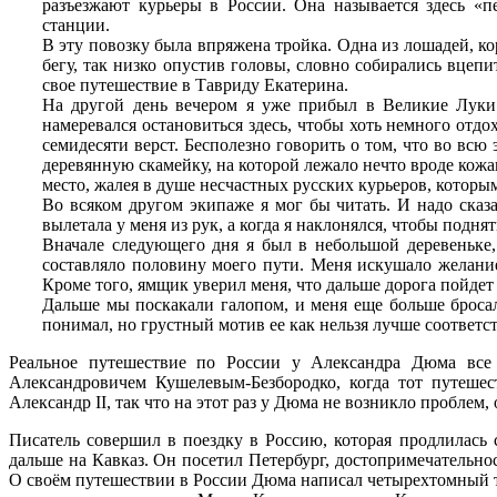
разъезжают курьеры в России. Она называется здесь «
станции.
В эту повозку была впряжена тройка. Одна из лошадей, ко
бегу, так низко опустив головы, словно собирались вцепи
свое путешествие в Тавриду Екатерина.
На другой день вечером я уже прибыл в Великие Луки.
намеревался остановиться здесь, чтобы хоть немного отдох
семидесяти верст. Бесполезно говорить о том, что во всю э
деревянную скамейку, на которой лежало нечто вроде кожа
место, жалея в душе несчастных русских курьеров, которы
Во всяком другом экипаже я мог бы читать. И надо сказа
вылетала у меня из рук, а когда я наклонялся, чтобы подня
Вначале следующего дня я был в небольшой деревеньке,
составляло половину моего пути. Меня искушало желание 
Кроме того, ямщик уверил меня, что дальше дорога пойдет
Дальше мы поскакали галопом, и меня еще больше броса
понимал, но грустный мотив ее как нельзя лучше соответ
Реальное путешествие по России у Александра Дюма все 
Александровичем Кушелевым-Безбородко, когда тот путешес
Александр II, так что на этот раз у Дюма не возникло проблем,
Писатель совершил в поездку в Россию, которая продлилась 
дальше на Кавказ. Он посетил Петербург, достопримечательнос
О своём путешествии в России Дюма написал четырехтомный тр