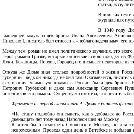
статьи, эссе, ли
В поисках тем и 
журнальных пут
В 1840 году Дю
вышедшей замуж за декабриста Ивана Алексеевича Анненков
Николаю I, писатель был отнесен к «неблагонадежным»: его въ
Между тем, роман не имел политического звучания, это всего
героя романа Гризье, который описывает свою поездку из Ф
Луки, Бежаницы, Порхов, Городец и описывает некоторые из эт
Откуда же Дюма знал столько подробностей о жизни России
губернии - ведь он никогда не был там! Оказывается, писател
фехтования, чьими учениками в России были декабристы 
Петрович Трубецкой и даже сам Александр Сергеевич Пуш
источников его романа. Существует гипотеза, что писатель б
Фрагмент из первой главы книги А. Дюма «Учитель фехто
«Не стану подробно описывать, как я добрался до Росс
двенадцать лет тому назад Наполеон шел на Москву.
Я хотел было осмотреть Смоленск и Москву, но для эт
невозможным. Проведя один день в Витебске и побывав в 