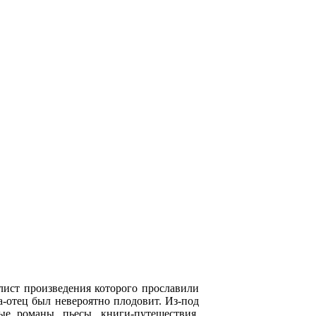
лист произведения которого прославили
-отец был невероятно плодовит. Из-под
ые романы, пьесы, книги-путешествия,