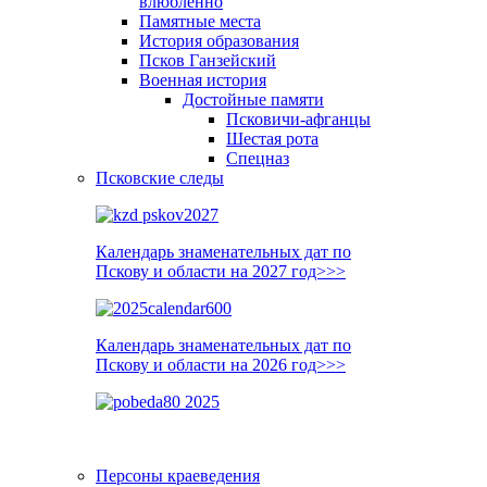
влюблённо
Памятные места
История образования
Псков Ганзейский
Военная история
Достойные памяти
Псковичи-афганцы
Шестая рота
Спецназ
Псковские следы
Календарь знаменательных дат по
Пскову и области на 2027 год>>>
Календарь знаменательных дат по
Пскову и области на 2026 год>>>
Персоны краеведения