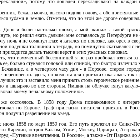
перекладной», потому что лошадей перекладывают на каждой 
ренник, бежала молча, высоко подняв голову, а обе пристяжные
ться зубами в землю. Отметим, что по этой же дороге совершал
 Дороги были настолько плохи, а мой экипаж - такой тряски
нуть, но решил ехать дальше: мне оставалось до Петербурга не 
ту ночь я не сомкнул глаз: я катался по повозке, как орех в ск
ной подушки толщиной в тетрадь, но поминутно скатывался с не
м приходится делать тысячи верст в этих ужасных повозках.
ть, что измученный бессонницей я не раз пробовал взяться за 
ть ее, больно стукался головой или спиной, что быстро излечило 
 Бежанице, а в четвертом часу дня - в Порхове, старом горо
переночевать здесь, но комната для приезжих оказалась так гр
 лучше: это и заставило меня принять столь героическое решение
ло и швыряло во все стороны. Ямщик на облучке тянул какую-
ствовал моему печальному положению».
же состоялось. В 1858 году Дюма познакомился с литерат
твовал по Европе. Граф пригласил писателя приехать в Рос
 он получил разрешение на въезд.
с июля 1858 по март 1859 год. Его путь пролегал из Санкт-Пе
ти Карелии, остров Валаам, Углич, Москву, Царицын, Астрахань
уд «Путевые впечатления. В России», а также «От Парижа до А