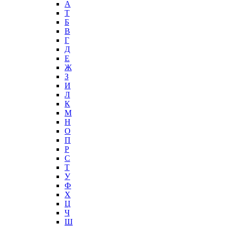
А
T
Б
В
Г
Д
Е
Ж
З
И
Л
К
М
Н
О
П
Р
С
Т
У
Ф
Х
Ц
Ч
Ш