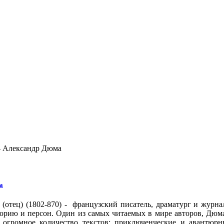
 - Александр Дюма
а
(отец) (1802-870) - французский писатель, драматург и журна
орию и персон. Один из самых читаемых в мире авторов, Дюма
 огромное количество текстов: приключенческие и авантюрн