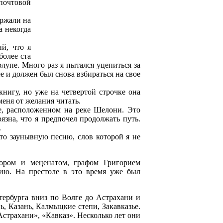
почтовой
 ржали на
а некогда
й, что я
более ста
орлупе. Много раз я пытался уцепиться за
е и должен был снова взбираться на свое
книгу, но уже на четвертой строчке она
меня от желания читать.
де, расположенном на реке Шелони. Это
язна, что я предпочел продолжать путь.
.
то заунывную песню, слов которой я не
ором и меценатом, графом Григорием
сию. На престоле в это время уже был
тербурга вниз по Волге до Астрахани и
, Казань, Калмыцкие степи, Закавказье.
страхани», «Кавказ». Несколько лет они