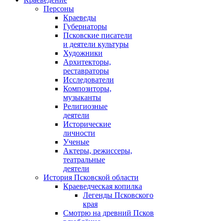
Персоны
Краеведы
Губернаторы
Псковские писатели
и деятели культуры
Художники
Архитекторы,
реставраторы
Исследователи
Композиторы,
музыканты
Религиозные
деятели
Исторические
личности
Ученые
Актеры, режиссеры,
театральные
деятели
История Псковской области
Краеведческая копилка
Легенды Псковского
края
Смотрю на древний Псков