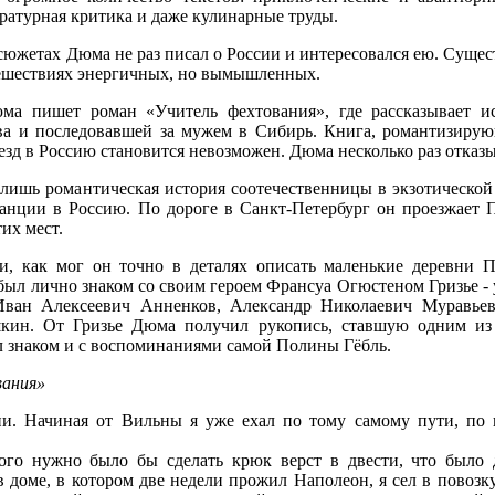
тературная критика и даже кулинарные труды.
сюжетах Дюма не раз писал о России и интересовался ею. Сущес
ешествиях энергичных, но вымышленных.
ма пишет роман «Учитель фехтования», где рассказывает 
а и последовавшей за мужем в Сибирь. Книга, романтизирующ
езд в Россию становится невозможен. Дюма несколько раз отказы
 лишь романтическая история соотечественницы в экзотической
ранции в Россию. По дороге в Санкт-Петербург он проезжает
их мест.
, как мог он точно в деталях описать маленькие деревни П
ь был лично знаком со своим героем Франсуа Огюстеном Гризье -
Иван Алексеевич Анненков, Александр Николаевич Муравьев
кин. От Гризье Дюма получил рукопись, ставшую одним из
ыл знаком и с воспоминаниями самой Полины Гёбль.
вания»
ии. Начиная от Вильны я уже ехал по тому самому пути, по 
ого нужно было бы сделать крюк верст в двести, что было 
доме, в котором две недели прожил Наполеон, я сел в повозку