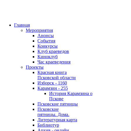
Главная
Мероприятия
Анонсы
События
Конкурсы
Клуб краеведов
Киноклуб
Час краеведения
Проекты
Красная книга
Псковской области
Изборск - 1160
Карамзин - 255
История Карамзина о
Пскове
Псковские пятницы
Псковские
пятницы. Дома.
Литературная карта
Библиотур
Архив - онлайн