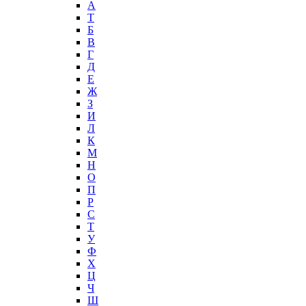
А
T
Б
В
Г
Д
Е
Ж
З
И
Л
К
М
Н
О
П
Р
С
Т
У
Ф
Х
Ц
Ч
Ш