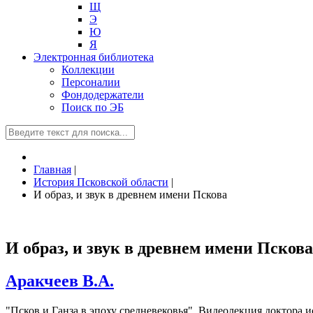
Щ
Э
Ю
Я
Электронная библиотека
Коллекции
Персоналии
Фондодержатели
Поиск по ЭБ
Главная
|
История Псковской области
|
И образ, и звук в древнем имени Пскова
И образ, и звук в древнем имени Пскова
Аракчеев В.А.
"Псков и Ганза в эпоху средневековья". Видеолекция доктора 