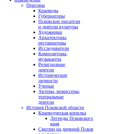
Персоны
Краеведы
Губернаторы
Псковские писатели
и деятели культуры
Художники
Архитекторы,
реставраторы
Исследователи
Композиторы,
музыканты
Религиозные
деятели
Исторические
личности
Ученые
Актеры, режиссеры,
театральные
деятели
История Псковской области
Краеведческая копилка
Легенды Псковского
края
Смотрю на древний Псков