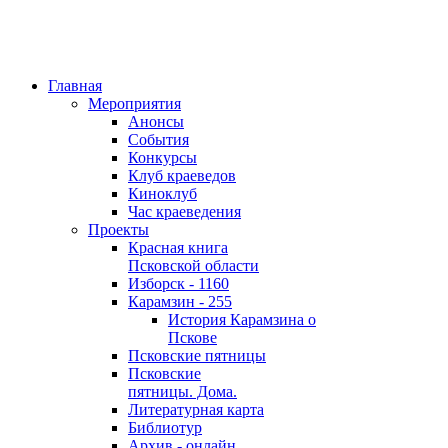
Главная
Мероприятия
Анонсы
События
Конкурсы
Клуб краеведов
Киноклуб
Час краеведения
Проекты
Красная книга
Псковской области
Изборск - 1160
Карамзин - 255
История Карамзина о
Пскове
Псковские пятницы
Псковские
пятницы. Дома.
Литературная карта
Библиотур
Архив - онлайн