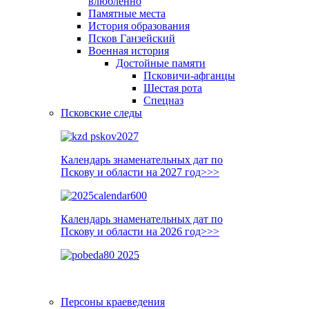
влюблённо
Памятные места
История образования
Псков Ганзейский
Военная история
Достойные памяти
Псковичи-афганцы
Шестая рота
Спецназ
Псковские следы
Календарь знаменательных дат по
Пскову и области на 2027 год>>>
Календарь знаменательных дат по
Пскову и области на 2026 год>>>
Персоны краеведения