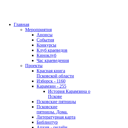
Главная
Мероприятия
Анонсы
События
Конкурсы
Клуб краеведов
Киноклуб
Час краеведения
Проекты
Красная книга
Псковской области
Изборск - 1160
Карамзин - 255
История Карамзина о
Пскове
Псковские пятницы
Псковские
пятницы. Дома.
Литературная карта
Библиотур
Архив - онлайн