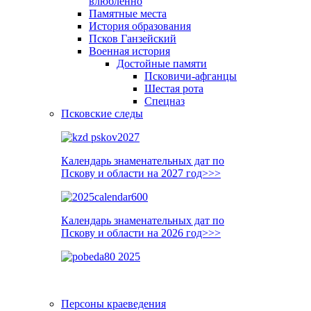
влюблённо
Памятные места
История образования
Псков Ганзейский
Военная история
Достойные памяти
Псковичи-афганцы
Шестая рота
Спецназ
Псковские следы
Календарь знаменательных дат по
Пскову и области на 2027 год>>>
Календарь знаменательных дат по
Пскову и области на 2026 год>>>
Персоны краеведения