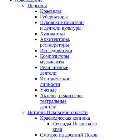
Персоны
Краеведы
Губернаторы
Псковские писатели
и деятели культуры
Художники
Архитекторы,
реставраторы
Исследователи
Композиторы,
музыканты
Религиозные
деятели
Исторические
личности
Ученые
Актеры, режиссеры,
театральные
деятели
История Псковской области
Краеведческая копилка
Легенды Псковского
края
Смотрю на древний Псков