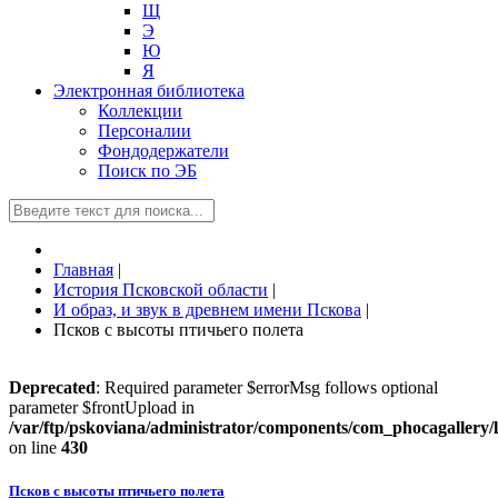
Щ
Э
Ю
Я
Электронная библиотека
Коллекции
Персоналии
Фондодержатели
Поиск по ЭБ
Главная
|
История Псковской области
|
И образ, и звук в древнем имени Пскова
|
Псков с высоты птичьего полета
Deprecated
: Required parameter $errorMsg follows optional
parameter $frontUpload in
/var/ftp/pskoviana/administrator/components/com_phocagallery/li
on line
430
Псков с высоты птичьего полета