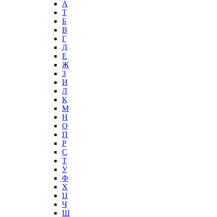
А
T
Б
В
Г
Д
Е
Ж
З
И
Л
К
М
Н
О
П
Р
С
Т
У
Ф
Х
Ц
Ч
Ш