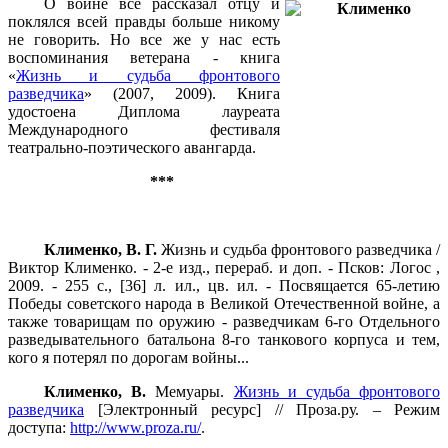
О войне все рассказал отцу и
поклялся всей правды больше никому
не говорить. Но все же у нас есть
воспоминания ветерана - книга
«
Жизнь и судьба фронтового
разведчика
» (2007, 2009). Книга
удостоена Диплома лауреата
Международного фестиваля
театрально-поэтического авангарда.
***
Клименко, В. Г.
Жизнь и судьба фронтового разведчика /
Виктор Клименко. - 2-е изд., перераб. и доп. - Псков: Логос ,
2009. - 255 с., [36] л. ил., цв. ил. - Посвящается 65-летию
Победы советского народа в Великой Отечественной войне, а
также товарищам по оружию - разведчикам 6-го Отдельного
разведывательного батальона 8-го танкового корпуса и тем,
кого я потерял по дорогам войны...
Клименко, В.
Мемуары.
Жизнь и судьба фронтового
разведчика
[Электронный ресурс] // Проза.ру. – Режим
доступа:
http://www.proza.ru/
.