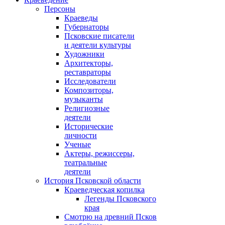
Персоны
Краеведы
Губернаторы
Псковские писатели
и деятели культуры
Художники
Архитекторы,
реставраторы
Исследователи
Композиторы,
музыканты
Религиозные
деятели
Исторические
личности
Ученые
Актеры, режиссеры,
театральные
деятели
История Псковской области
Краеведческая копилка
Легенды Псковского
края
Смотрю на древний Псков