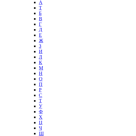
А
T
Б
В
Г
Д
Е
Ж
З
И
Л
К
М
Н
О
П
Р
С
Т
У
Ф
Х
Ц
Ч
Ш