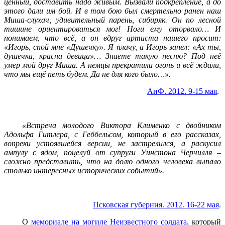
ценный, доставить надо живым. Вызвали подкрепление, а до
этого дали им бой. И в том бою был смертельно ранен наш
Миша-слухач, удивительный парень, сибиряк. Он по лесной
тишине ориентироваться мог! Ноги ему оторвало… И
понимаем, что всё, а он вдруг артиста нашего просит:
«Игорь, спой мне «Душечку». Я плачу, а Игорь запел: «Ах ты,
душечка, красна девица»… Знаете такую песню? Под неё
умер мой друг Миша. А немцы прекратили огонь и всё ждали,
что мы ещё петь будем. Да не для кого было…».
АиФ. 2012. 9-15 мая
.
«Встреча молодого Виктора Клименко с двойником
Адольфа Гитлера, с Геббельсом, который в его рассказах,
вопреки устоявшейся версии, не застрелился, а раскусил
ампулу с ядом, поцелуй от супруги Уинстона Черчилля –
сложно представить, что на долю одного человека выпало
столько интересных исторических событий».
Псковская губерния. 2012. 16-22 мая
.
О
мемориале на могиле Неизвестного солдата
, который