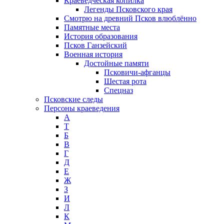
Краеведческая копилка
Легенды Псковского края
Смотрю на древний Псков влюблённо
Памятные места
История образования
Псков Ганзейский
Военная история
Достойные памяти
Псковичи-афганцы
Шестая рота
Спецназ
Псковские следы
Персоны краеведения
А
T
Б
В
Г
Д
Е
Ж
З
И
Л
К