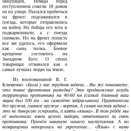
оккупации. Немцы перед
отступлением сожгли 18 домов
на их улице. Пытался пробиться
на фронт: подсаживался в
поезда, которые отправлялись
на войну. Но бойцы его хоть и
подкармливали, а с поезда
снимали. Но на фронт попасть
все же удалось, его оформили
как сына полка. Боевое
крещение состоялось на
Западном Буге. О своих
товарищах отзывался как о
самых лучших людях на земле.
Из воспоминаний В. Г.
Клименко:
«
Была у нас трудная задача… Вы же понимаете,
что такое фронтовая разведка? Это продвижение вглубь
территории противника на 40-60 км (самый длинный наш
марш был 100 км - на самолёте забрасывали). Практически
без оружия, главное оружие - кортик. А самая частая задача -
это не диверсию устроить, а взять «языка». В том рейде мы
её выполнили: взяли целого майора, отвечавшего за связь
противника. Причём накануне нашего наступления. А по
возвращении напоролись на укрепление… «Язык» с нами