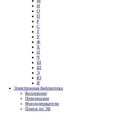
М
Н
О
П
Р
С
Т
У
Ф
Х
Ц
Ч
Ш
Щ
Э
Ю
Я
Электронная библиотека
Коллекции
Персоналии
Фондодержатели
Поиск по ЭБ