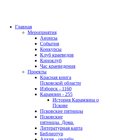
Главная
Мероприятия
Анонсы
События
Конкурсы
Клуб краеведов
Киноклуб
Час краеведения
Проекты
Красная книга
Псковской области
Изборск - 1160
Карамзин - 255
История Карамзина о
Пскове
Псковские пятницы
Псковские
пятницы. Дома.
Литературная карта
Библиотур
Архив - онлайн