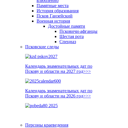
влюблённо
Памятные места
История образования
Псков Ганзейский
Военная история
Достойные памяти
Псковичи-афганцы
Шестая рота
Спецназ
Псковские следы
Календарь знаменательных дат по
Пскову и области на 2027 год>>>
Календарь знаменательных дат по
Пскову и области на 2026 год>>>
Персоны краеведения