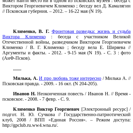
может найти место ни в одном из псковских музеев : беседа с
Виктором Георгиевичем Клименко ; беседу вел Д. Камалягин
// Псковская губерния. – 2012. – 16-22 мая (N 19).
Клименко, В. Г.
Фронтовая разведка: жизнь и судьба
Виктора Клименко
: беседа с участником Великой
Отечественной войны, разведчиком Виктором Георгиевичем
Клименко / В. Г. Клименко ; беседу вела Е. Ширяева //
Аргументы и факты. - 2012. - 9-15 мая (N 19). - С. 3 : фото
(АиФ-Псков).
,,,,,,,
Милька, А.
И про любовь тоже интересно
/ Милька А. //
Псковская правда. - 2009. - 16 окт. (N 204-205).
Иванов Н.
Неоконченная повесть / Иванов Н. // Время -
псковское. - 2008. - 7 февр. - С. 9.
Клименко Виктор Георгиевич
[Электронный ресурс] /
подгот. Н. Ю. Сучкова // Государственно-патриотический
клуб, 2008 / ВПП «Единая Россия». – Режим доступа:
http://gpclub.ru.ww4.wna.ru/.