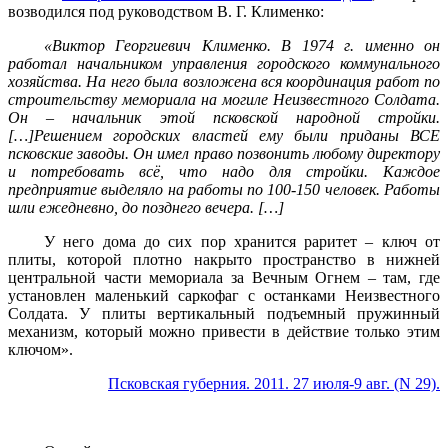
возводился под руководством В. Г. Клименко:
«Виктор Георгиевич Клименко. В 1974 г. именно он
работал начальником управления городского коммунального
хозяйства. На него была возложена вся координация работ по
строительству мемориала на могиле Неизвестного Солдата.
Он – начальник этой псковской народной стройки.
[…]Решением городских властей ему были приданы ВСЕ
псковские заводы. Он имел право позвонить любому директору
и потребовать всё, что надо для стройки. Каждое
предприятие выделяло на работы по 100-150 человек. Работы
шли ежедневно, до позднего вечера. […]
У него дома до сих пор хранится раритет – ключ от
плиты, которой плотно накрыто пространство в нижней
центральной части мемориала за Вечным Огнем – там, где
установлен маленький саркофаг с останками Неизвестного
Солдата. У плиты вертикальный подъемный пружинный
механизм, который можно привести в действие только этим
ключом».
Псковская губерния. 2011. 27 июля-9 авг. (N 29).