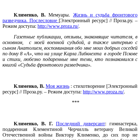
Клименко, В.
Мемуары.
Жизнь и судьба фронтового
разведчика. Послесловие
[Электронный ресурс] // Проза.ру. –
Режим доступа:
http://www.proza.ru/
.
Газетные публикации, отзывы, знакомящие читателя, в
основном, с моей военной судьбой, а также интервью с
сыном Анатолием, воспоминания обо мне моих добрых соседей
по дому 8 «А», что на улице Карла Либкнехта в городе Пскове
и стихи, любезно подаренные мне теми, кто познакомился с
книгой «Судьба фронтового разведчика».
Клименко, В.
Моя жизнь
: стихотворение [Электронный
ресурс] // Проза.ру. – Режим доступа:
http://www.proza.ru/
.
***
Клименко, В. Г.
Последний диверсант
: гимнастерка,
подаренная Клементиной Черчилль ветерану Великой
Отечественной войны Виктору Клименко, до сих пор не