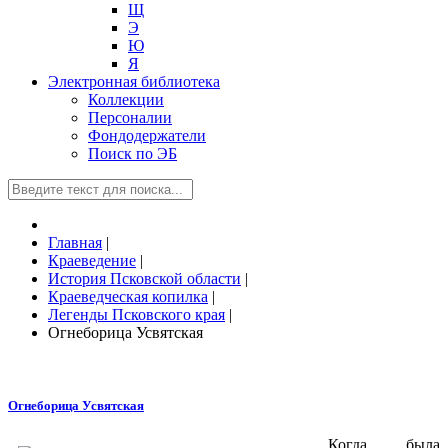
Щ
Э
Ю
Я
Электронная библиотека
Коллекции
Персоналии
Фондодержатели
Поиск по ЭБ
Главная
|
Краеведение
|
История Псковской области
|
Краеведческая копилка
|
Легенды Псковского края
|
Огнеборица Усвятская
Огнеборица Усвятская
Когда была