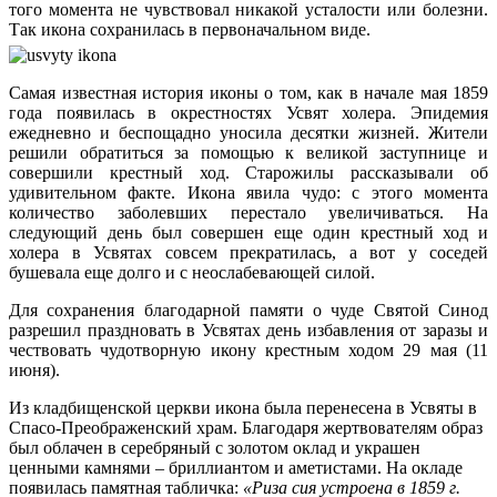
того момента не чувствовал никакой усталости или болезни.
Так икона сохранилась в первоначальном виде.
Самая известная история иконы о том, как в начале мая 1859
года появилась в окрестностях Усвят холера. Эпидемия
ежедневно и беспощадно уносила десятки жизней. Жители
решили обратиться за помощью к великой заступнице и
совершили крестный ход. Старожилы рассказывали об
удивительном факте. Икона явила чудо: с этого момента
количество заболевших перестало увеличиваться. На
следующий день был совершен еще один крестный ход и
холера в Усвятах совсем прекратилась, а вот у соседей
бушевала еще долго и с неослабевающей силой.
Для сохранения благодарной памяти о чуде Святой Синод
разрешил праздновать в Усвятах день избавления от заразы и
чествовать чудотворную икону крестным ходом 29 мая (11
июня).
Из кладбищенской церкви икона была перенесена в Усвяты в
Спасо-Преображенский храм. Благодаря жертвователям образ
был облачен в серебряный с золотом оклад и украшен
ценными камнями – бриллиантом и аметистами. На окладе
появилась памятная табличка:
«Риза сия устроена в 1859 г.