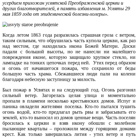
усердием прихожан усвятской Преображенской церкви и
других благотворителей, в память избавления м. Усвяты 29
мая 1859 года от эпидемической болезни-холеры».
Когда летом 1863 года разразилась страшная гроза с ветром,
таким сильным, что обрушилась часть купола церкви, как раз
над местом, где находилась икона Божей Матери. Доски
падали с большой высоты, но не нанесли ни малейшего
повреждения иконе, которую защищало хрупкое стекло, ни
лампадке на тонких цепочках перед ней. Утих перед образом
и огонь от начавшегося пожара, что сохранило от беды
большую часть храма. Сбежавшиеся люди пали на колени
благодаря небесную заступницу за милость.
Был пожар в Усвятах и на следующий год. Огонь разгонял
сильный ветер. Загорелась целая улица и моментально
пропали в пламени несколько крестьянских домов. Испуг и
паника овладели жителями поселка. Кто-то пытался тушить
огонь водой, кто-то предлагал рыть рвы и забрасывать его
землей, кто-то выносил из домов ценные вещи. Часть поселян
бросилась к церкви и взяв икону обошли с молебном
пылающие кварталы – проложили между горящими домами
крест. Как только завершилась лития - утих ветер и путь