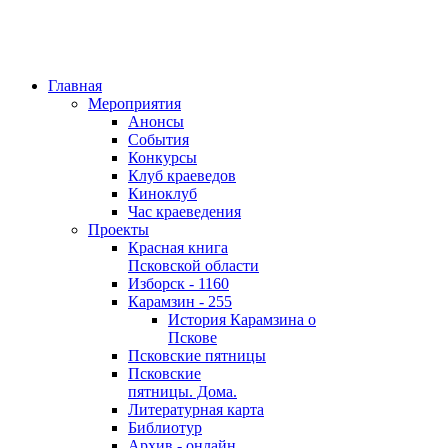
Главная
Мероприятия
Анонсы
События
Конкурсы
Клуб краеведов
Киноклуб
Час краеведения
Проекты
Красная книга
Псковской области
Изборск - 1160
Карамзин - 255
История Карамзина о
Пскове
Псковские пятницы
Псковские
пятницы. Дома.
Литературная карта
Библиотур
Архив - онлайн