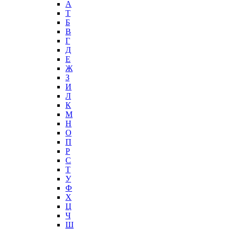
А
T
Б
В
Г
Д
Е
Ж
З
И
Л
К
М
Н
О
П
Р
С
Т
У
Ф
Х
Ц
Ч
Ш