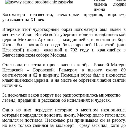
явлена людям
икона
Богоматери неизвестно, некоторые предания, впрочем,
указывают на XII век.
Впервые этот чудотворный образ Богоматери был явлен в
местечке Усвят Витебской губернии вблизи кладбищенской
церкви Михаила Архангела, находившейся в местности Бор.
Икона была копией гораздо более древней Цесарской (или
Цезарской) иконы, явленной в 792 году и хранящейся в
Благовещенском соборе Москвы.
Стала она известна и прославлена как образ Божией Матери
Цесарской – Боровской. Размером в высоту около 89
сантиметров и 62 в ширину. Помещен образ был в иконостас
кладбищенской церкви, а на месте ее обретения забил святой
источник.
За несколько веков вокруг нее распространилось множество
легенд, преданий и рассказов об исцелениях и чудесах.
Одно из них передает историю о местном иконописце,
который подрядился поновить икону. Мастер долго готовился,
молился и постился. Несколько раз принимался он за работу,
но как только садился за мольберт - сразу засыпал, хотя до