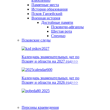
влюблённо
Памятные места
История образования
Псков Ганзейский
Военная история
Достойные памяти
Псковичи-афганцы
Шестая рота
Спецназ
Псковские следы
Календарь знаменательных дат по
Пскову и области на 2027 год>>>
Календарь знаменательных дат по
Пскову и области на 2026 год>>>
Персоны краеведения