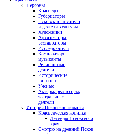
Персоны
Краеведы
Губернаторы
Псковские писатели
и деятели культуры
Художники
Архитекторы,
реставраторы
Исследователи
Композиторы,
музыканты
Религиозные
деятели
Исторические
личности
Ученые
Актеры, режиссеры,
театральные
деятели
История Псковской области
Краеведческая копилка
Легенды Псковского
края
Смотрю на древний Псков