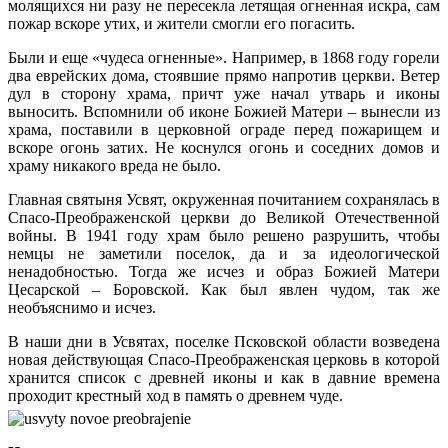
молящихся ни разу не пересекла летящая огненная искра, сам
пожар вскоре утих, и жители смогли его погасить.
Были и еще «чудеса огненные». Например, в 1868 году горели
два еврейских дома, стоявшие прямо напротив церкви. Ветер
дул в сторону храма, причт уже начал утварь и иконы
выносить. Вспомнили об иконе Божией Матери – вынесли из
храма, поставили в церковной ограде перед пожарищем и
вскоре огонь затих. Не коснулся огонь и соседних домов и
храму никакого вреда не было.
Главная святыня Усвят, окруженная почитанием сохранялась в
Спасо-Преображенской церкви до Великой Отечественной
войны. В 1941 году храм было решено разрушить, чтобы
немцы не заметили поселок, да и за идеологической
ненадобностью. Тогда же исчез и образ Божией Матери
Цесарской – Боровской. Как был явлен чудом, так же
необъяснимо и исчез.
В наши дни в Усвятах, поселке Псковской области возведена
новая действующая Спасо-Преображенская церковь в которой
хранится список с древней иконы и как в давние времена
проходит крестный ход в память о древнем чуде.