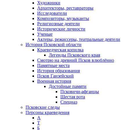
Художники
Архитекторы, реставраторы
Исследователи
Композиторы, музыканты
Религиозные деятели
Исторические личности
Ученые
Актеры, режиссеры, театральные деятели
История Псковской области
Краеведческая копилка
Легенды Псковского края
Смотрю на древний Псков влюблённо
Памятные места
История образования
Псков Ганзейский
Военная история
Достойные памяти
Псковичи-афганцы
Шестая рота
Спецназ
Псковские следы
Персоны краеведения
А
T
Б