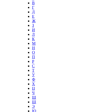
В
Г
Д
Е
Ж
З
И
Л
К
М
Н
О
П
Р
С
Т
У
Ф
Х
Ц
Ч
Ш
Щ
Э
Ю