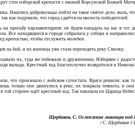
круг стен изборской крепости с иконой Корсунской Божьей Матер
ка. Нашлись добровольцы пойти на такое святое дело, жаль, чт
так как подумали, что город сдаётся на милость победителей.
 на просьбу парламентариев: не будем нападать на вас в тот д
ола. Все находящиеся в городе собрались у собора и направилис
ред крепостью, чтобы отслужить молебен.
ев на бой, и их конница уже стала переходить реку Смолку.
сасывало их, туда же побежали и дружинники. Изборяне с радос
аходя выхода. Крестный ход благополучно возвратился к Николь
яли, что произошло с войском супостата. Враги решили: как то
лишь только они двинулись к реке, их покрыла темнота, и они
 в той стороне идёт крестный ход. Так наказала их Царица Небес
Щербаков, С. Ослепление ливонцев под 
/ С. Щербаков // 