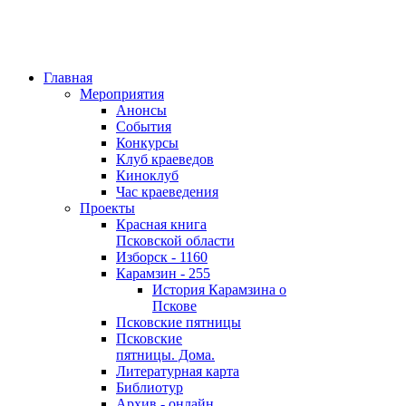
Главная
Мероприятия
Анонсы
События
Конкурсы
Клуб краеведов
Киноклуб
Час краеведения
Проекты
Красная книга
Псковской области
Изборск - 1160
Карамзин - 255
История Карамзина о
Пскове
Псковские пятницы
Псковские
пятницы. Дома.
Литературная карта
Библиотур
Архив - онлайн