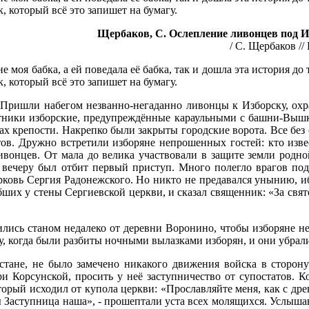
к, который всё это запишет на бумагу.
Щербаков, С. Ослепление ливонцев под Из
/ С. Щербаков // 
 моя бабка, а ей поведала её бабка, так и дошла эта история до
к, который всё это запишет на бумагу.
. Пришли набегом незванно-негаданно ливонцы к Изборску, о
тники изборские, предупреждённые караульными с башни-Вышк
ах крепости. Накрепко были закрыты городские ворота. Все без 
тов. Дружно встретили изборяне непрошенных гостей: кто изве
онцев. От мала до велика участвовали в защите земли родной
 вечеру был отбит первый приступ. Много полегло врагов под
рковь Сергия Радонежского. Но никто не предавался унынию, иб
бших у стены Сергиевской церкви, и сказал священник: «За свят
лись станом недалеко от деревни Воронино, чтобы изборяне 
у, когда были разбиты ночными вылазками изборян, и они убрал
тане, не было замечено никакого движения войска в сторону
 Корсунской, просить у неё заступничество от супостатов. Ко
орый исходил от купола церкви: «Прославляйте меня, как с древ
ы Заступница наша», - прошептали уста всех молящихся. Услыша