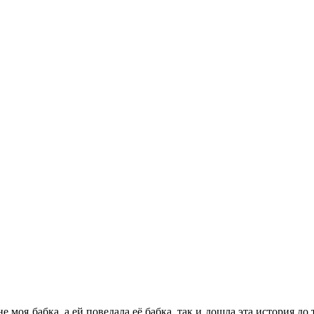
 моя бабка, а ей поведала её бабка, так и дошла эта история до