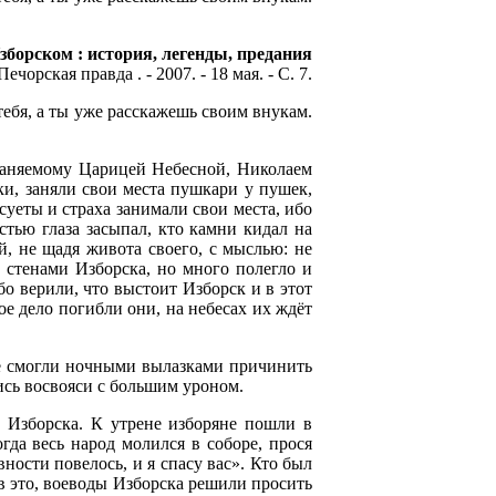
борском : история, легенды, предания
Печорская правда . - 2007. - 18 мая. - С. 7.
 тебя, а ты уже расскажешь своим внукам.
храняемому Царицей Небесной, Николаем
и, заняли свои места пушкари у пушек,
суеты и страха занимали свои места, ибо
стью глаза засыпал, кто камни кидал на
, не щадя живота своего, с мыслью: не
 стенами Изборска, но много полегло и
о верили, что выстоит Изборск и в этот
ое дело погибли они, на небесах их ждёт
не смогли ночными вылазками причинить
ись восвояси с большим уроном.
 Изборска. К утрене изборяне пошли в
гда весь народ молился в соборе, прося
ности повелось, и я спасу вас». Кто был
в это, воеводы Изборска решили просить