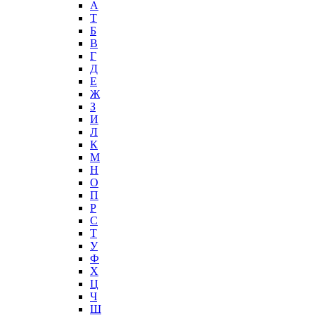
А
T
Б
В
Г
Д
Е
Ж
З
И
Л
К
М
Н
О
П
Р
С
Т
У
Ф
Х
Ц
Ч
Ш