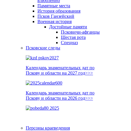
влюблённо
Памятные места
История образования
Псков Ганзейский
Военная история
Достойные памяти
Псковичи-афганцы
Шестая рота
Спецназ
Псковские следы
Календарь знаменательных дат по
Пскову и области на 2027 год>>>
Календарь знаменательных дат по
Пскову и области на 2026 год>>>
Персоны краеведения