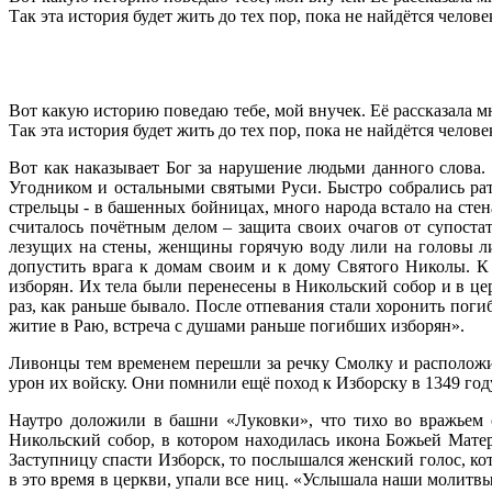
Так эта история будет жить до тех пор, пока не найдётся челове
Вот какую историю поведаю тебе, мой внучек. Её рассказала мне
Так эта история будет жить до тех пор, пока не найдётся челове
Вот как наказывает Бог за нарушение людьми данного слова
Угодником и остальными святыми Руси. Быстро собрались ра
стрельцы - в башенных бойницах, много народа встало на стен
считалось почётным делом – защита своих очагов от супоста
лезущих на стены, женщины горячую воду лили на головы лив
допустить врага к домам своим и к дому Святого Николы. К
изборян. Их тела были перенесены в Никольский собор и в це
раз, как раньше бывало. После отпевания стали хоронить поги
житие в Раю, встреча с душами раньше погибших изборян».
Ливонцы тем временем перешли за речку Смолку и расположи
урон их войску. Они помнили ещё поход к Изборску в 1349 год
Наутро доложили в башни «Луковки», что тихо во вражьем с
Никольский собор, в котором находилась икона Божьей Матери
Заступницу спасти Изборск, то послышался женский голос, кот
в это время в церкви, упали все ниц. «Услышала наши молитв