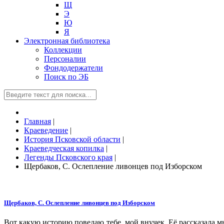
Щ
Э
Ю
Я
Электронная библиотека
Коллекции
Персоналии
Фондодержатели
Поиск по ЭБ
Главная
|
Краеведение
|
История Псковской области
|
Краеведческая копилка
|
Легенды Псковского края
|
Щербаков, С. Ослепление ливонцев под Изборском
Щербаков, С. Ослепление ливонцев под Изборском
Вот какую историю поведаю тебе, мой внучек. Её рассказала мне