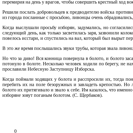
перемирия на день у врагов, чтобы совершить крестный ход во
Решили послать добровольцев к предводителю войска противни
из города посланные с просьбою, ливонцы очень обрадовались, 
Когда выслушали просьбу изборян, задумались, но согласились
следующий день, как только засветилась заря, зазвонили колок
повелось исстари, и спустились на вал, который был вырыт пе
В это же время послышались звуки трубы, которая звала ливонц
Но что за диво! Вся конница повернула в болото, и болото за
потонуло в болоте. Несколько человек ходили по берегу, не н
прославили Небесную Заступницу Изборска.
Когда поймали ходящих у болота и расспросили их, тогда пон
перебить их на поле безоружных и завладеть крепостью. Но 
болото их притягивало и звало к себе. Им казалось, что именно
изборяне зовут поганым болотом. (С. Щербаков).
0