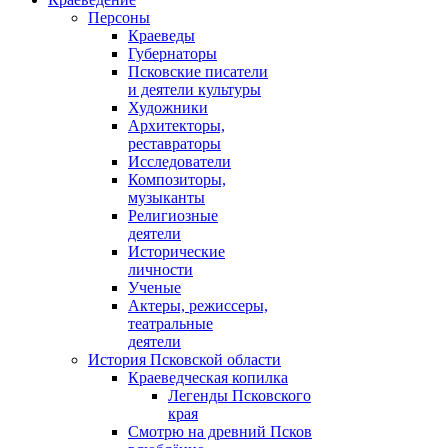
Персоны
Краеведы
Губернаторы
Псковские писатели
и деятели культуры
Художники
Архитекторы,
реставраторы
Исследователи
Композиторы,
музыканты
Религиозные
деятели
Исторические
личности
Ученые
Актеры, режиссеры,
театральные
деятели
История Псковской области
Краеведческая копилка
Легенды Псковского
края
Смотрю на древний Псков