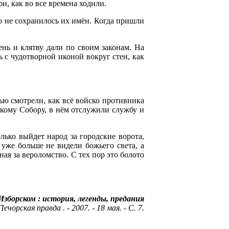
и, как во все времена ходили.
о не сохранилось их имён. Когда пришли
ень и клятву дали по своим законам. На
ь с чудотворной иконой вокруг стен, как
тью смотрели, как всё войско противника
скому Собору, в нём отслужили службу и
лько выйдет народ за городские ворота,
 уже больше не видели божьего света, а
ная за вероломство. С тех пор это болото
Изборском : история, легенды, предания
Печорская правда . - 2007. - 18 мая. - С. 7.