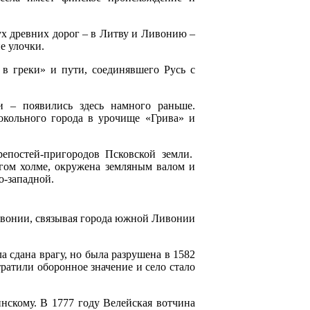
ух древних дорог – в Литву и Ливонию –
е улочки.
 в греки» и пути, соединявшего Русь с
и – появились здесь намного раньше.
окольного города в урочище «Грива» и
репостей-пригородов Псковской земли.
гом холме, окружена земляным валом и
о-западной.
Ливонии, связывая города южной Ливонии
 сдана врагу, но была разрушена в 1582
ратили оборонное значение и село стало
скому. В 1777 году Велейская вотчина