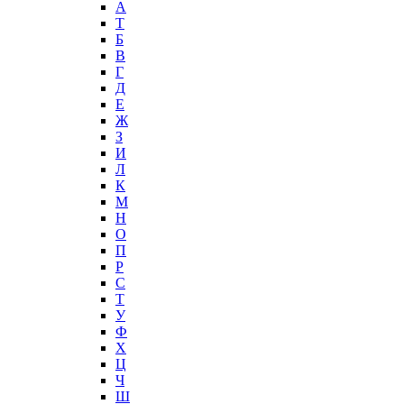
А
T
Б
В
Г
Д
Е
Ж
З
И
Л
К
М
Н
О
П
Р
С
Т
У
Ф
Х
Ц
Ч
Ш