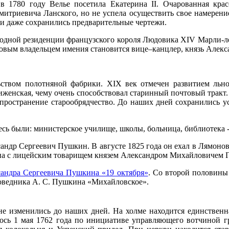
 1780 году Велье посетила Екатерина II. Очарованная крас
митриевича Ланского, но не успела осуществить свое намерен
 и даже сохранились предварительные чертежи.
одной резиденции французского короля Людовика XIV Марли-ле
 Новым владельцем имения становится вице–канцлер, князь Алек
ьством полотняной фабрики. ХIХ век отмечен развитием льно
иженская, чему очень способствовал старинный почтовый тракт.
спространение старообрядчество. До наших дней сохранились 
есь были: министерское училище, школы, больница, библиотека -
андр Сергеевич Пушкин. В августе 1825 года он ехал в Лямоно
кина с лицейским товарищем князем Александром Михайловичем 
андра Сергеевича Пушкина «19 октября»
. Со второй половины
аповедника А. С. Пушкина «Михайловское».
не изменились до наших дней. На холме находится единствен
лось 1 мая 1762 года по инициативе управляющего вотчиной 