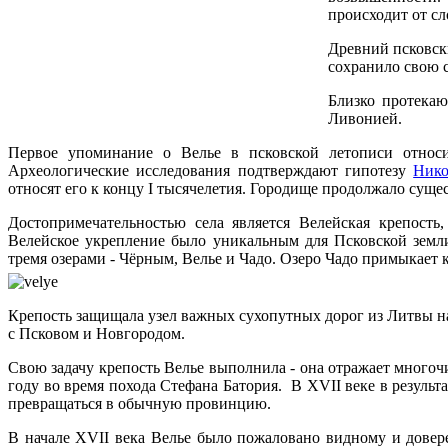
происходит от сл
Древний псковск
сохранило свою с
Близко протекаю
Ливонией.
Первое упоминание о Велье в псковской летописи относи
Археологические исследования подтверждают гипотезу
Нико
относят его к концу I тысячелетия. Городище продолжало сущес
Достопримечательностью села является Велейская крепость
Велейское укрепление было уникальным для Псковской земли
тремя озерами - Чёрным, Велье и Чадо. Озеро Чадо примыкает к
Крепость защищала узел важных сухопутных дорог из Литвы на
с Псковом и Новгородом.
Свою задачу крепость Велье выполнила - она отражает многочи
году во время похода Стефана Батория. В XVII веке в результ
превращаться в обычную провинцию.
В начале XVII века Велье было пожаловано видному и довер