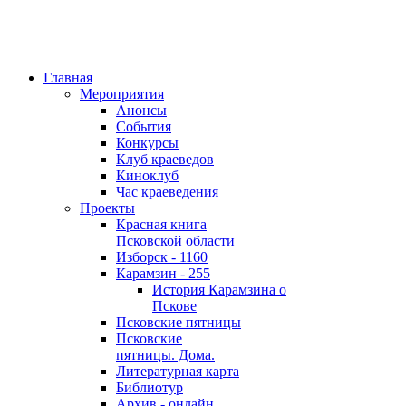
Главная
Мероприятия
Анонсы
События
Конкурсы
Клуб краеведов
Киноклуб
Час краеведения
Проекты
Красная книга
Псковской области
Изборск - 1160
Карамзин - 255
История Карамзина о
Пскове
Псковские пятницы
Псковские
пятницы. Дома.
Литературная карта
Библиотур
Архив - онлайн