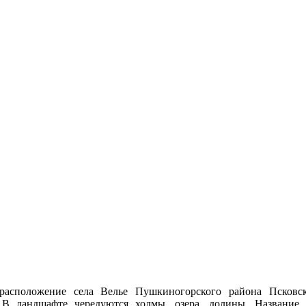
 расположение села Велье Пушкиногорского района Псковс
 В ландшафте чередуются холмы, озера, долины. Название