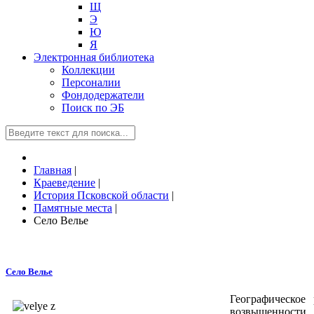
Щ
Э
Ю
Я
Электронная библиотека
Коллекции
Персоналии
Фондодержатели
Поиск по ЭБ
Главная
|
Краеведение
|
История Псковской области
|
Памятные места
|
Село Велье
Село Велье
Географическое
возвышенности.