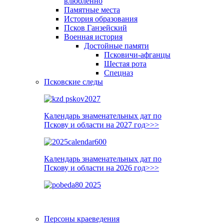
влюблённо
Памятные места
История образования
Псков Ганзейский
Военная история
Достойные памяти
Псковичи-афганцы
Шестая рота
Спецназ
Псковские следы
Календарь знаменательных дат по
Пскову и области на 2027 год>>>
Календарь знаменательных дат по
Пскову и области на 2026 год>>>
Персоны краеведения