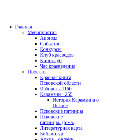
Главная
Мероприятия
Анонсы
События
Конкурсы
Клуб краеведов
Киноклуб
Час краеведения
Проекты
Красная книга
Псковской области
Изборск - 1160
Карамзин - 255
История Карамзина о
Пскове
Псковские пятницы
Псковские
пятницы. Дома.
Литературная карта
Библиотур
Архив - онлайн