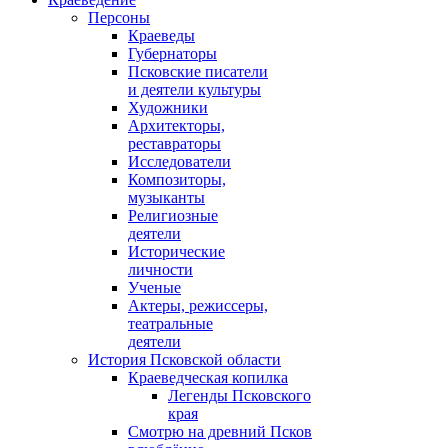
Персоны
Краеведы
Губернаторы
Псковские писатели
и деятели культуры
Художники
Архитекторы,
реставраторы
Исследователи
Композиторы,
музыканты
Религиозные
деятели
Исторические
личности
Ученые
Актеры, режиссеры,
театральные
деятели
История Псковской области
Краеведческая копилка
Легенды Псковского
края
Смотрю на древний Псков