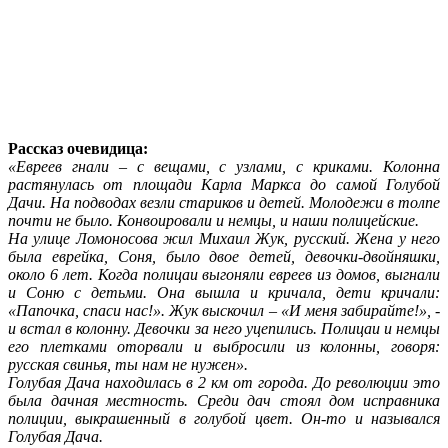
Рассказ очевидица:
«Евреев гнали – с вещами, с узлами, с криками. Колонна
растянулась от площади Карла Маркса до самой Голубой
Дачи. На подводах везли стариков и детей. Молодежи в толпе
почти не было. Конвоировали и немцы, и наши полицейские.
На улице Ломоносова жил Михаил Жук, русский. Жена у него
была еврейка, Соня, было двое детей, девочки-двойняшки,
около 6 лет. Когда полицаи выгоняли евреев из домов, выгнали
и Соню с детьми. Она вышла и кричала, дети кричали:
«Папочка, спаси нас!». Жук выскочил – «И меня забирайте!», -
и встал в колонну. Девочки за него уцепились. Полицаи и немцы
его плетками оторвали и выбросили из колонны, говоря:
русская свинья, ты нам не нужен».
Голубая Дача находилась в 2 км от города. До революции это
была дачная местность. Среди дач стоял дом исправника
полиции, выкрашенный в голубой цвет. Он-то и назывался
Голубая Дача.