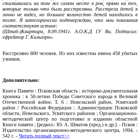
сталкивалась на том же самом месте в ров, прямо на тех,
которые только что были расстреляны. Расстрела детей я
лично не видел, но большое количество детей находилось в
толпе. Я категорически подтверждаю, что мои показания
соответствуют истине:
(Штаб-)Квартира, 8.09.1941г. А.О.К.Д 1У Ви. Подписал:
ефрейтор Г. Кильгорн».
Расстреляно 800 человек. Из них известны имена 458 убитых
узников.
Дополнительно:
Книга Памяти : Псковская область : историко-документальная
хроника : к 50-летию Победы Советского народа в Великой
Отечественной войне. Т. 6 : Невельский район, Усвятский
район / Российская Федерация ; Администрации Псковской
области, Невельского, Усвятского районов ; Организационно-
методический центр по подготовке и изданию областной
Книги памяти ; [редкол.: Ю. А. Шматов (пред.) и др.]. - Псков :
Издательство организационно-методического центра, 1994. -
542 с. -
Читать полный текст>>