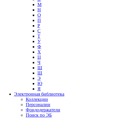
М
Н
О
П
Р
С
Т
У
Ф
Х
Ц
Ч
Ш
Щ
Э
Ю
Я
Электронная библиотека
Коллекции
Персоналии
Фондодержатели
Поиск по ЭБ