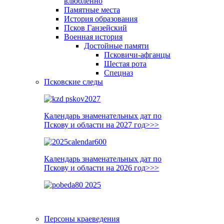
влюблённо
Памятные места
История образования
Псков Ганзейский
Военная история
Достойные памяти
Псковичи-афганцы
Шестая рота
Спецназ
Псковские следы
Календарь знаменательных дат по
Пскову и области на 2027 год>>>
Календарь знаменательных дат по
Пскову и области на 2026 год>>>
Персоны краеведения