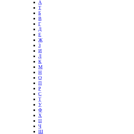
А
T
Б
В
Г
Д
Е
Ж
З
И
Л
К
М
Н
О
П
Р
С
Т
У
Ф
Х
Ц
Ч
Ш