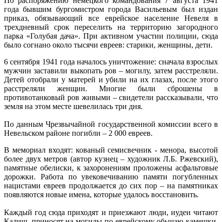
По распоряжению немецкого командования 7 августа 1941
года бывшим бургомистром города Васильевым был издан
приказ, обязывающий все еврейское население Невеля в
трехдневный срок переселить на территорию загородного
парка «Голубая дача». При активном участии полиции, сюда
было согнано около тысячи евреев: старики, женщины, дети.
6 сентября 1941 года началось уничтожение: сначала взрослых
мужчин заставили выкопать ров – могилу, затем расстреляли.
Детей отобрали у матерей и убили на их глазах, после этого
расстреляли женщин. Многие были сброшены в
противотанковый ров живыми – свидетели рассказывали, что
земля на этом месте шевелилась три дня.
По данным Чрезвычайной государственной комиссии всего в
Невельском районе погибли – 2 000 евреев.
В мемориал входят: кованый семисвечник - менора, высотой
более двух метров (автор кузнец – художник Л.Б. Ржевский),
памятные обелиски, к захоронениям проложены асфальтовые
дорожки. Работа по увековечиванию памяти погубленных
нацистами евреев продолжается до сих пор – на памятниках
появляются новые имена, которые удалось восстановить.
Каждый год сюда приходят и приезжают люди, иудеи читают
Кадиш, приносят на могилы по еврейскому обычаю камешки,