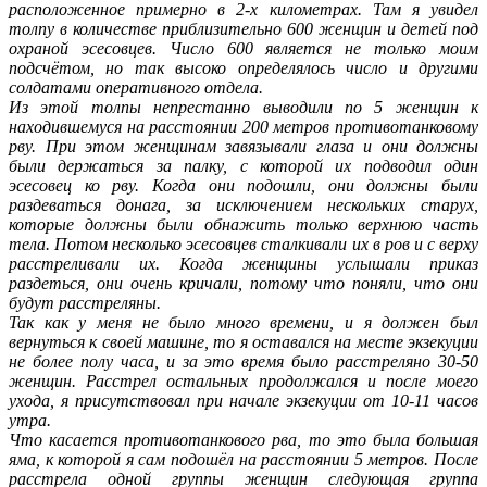
расположенное примерно в 2-х километрах. Там я увидел
толпу в количестве приблизительно 600 женщин и детей под
охраной эсесовцев. Число 600 является не только моим
подсчётом, но так высоко определялось число и другими
солдатами оперативного отдела.
Из этой толпы непрестанно выводили по 5 женщин к
находившемуся на расстоянии 200 метров противотанковому
рву. При этом женщинам завязывали глаза и они должны
были держаться за палку, с которой их подводил один
эсесовец ко рву. Когда они подошли, они должны были
раздеваться донага, за исключением нескольких старух,
которые должны были обнажить только верхнюю часть
тела. Потом несколько эсесовцев сталкивали их в ров и с верху
расстреливали их. Когда женщины услышали приказ
раздеться, они очень кричали, потому что поняли, что они
будут расстреляны.
Так как у меня не было много времени, и я должен был
вернуться к своей машине, то я оставался на месте экзекуции
не более полу часа, и за это время было расстреляно 30-50
женщин. Расстрел остальных продолжался и после моего
ухода, я присутствовал при начале экзекуции от 10-11 часов
утра.
Что касается противотанкового рва, то это была большая
яма, к которой я сам подошёл на расстоянии 5 метров. После
расстрела одной группы женщин следующая группа