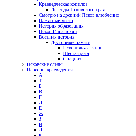
Краеведческая копилка
Легенды Псковского края
Смотрю на древний Псков влюблённо
Памятные места
История образования
Псков Ганзейский
Военная история
Достойные памяти
Псковичи-афганцы
Шестая рота
Спецназ
Псковские следы
Персоны краеведения
А
T
Б
В
Г
Д
Е
Ж
З
И
Л
К