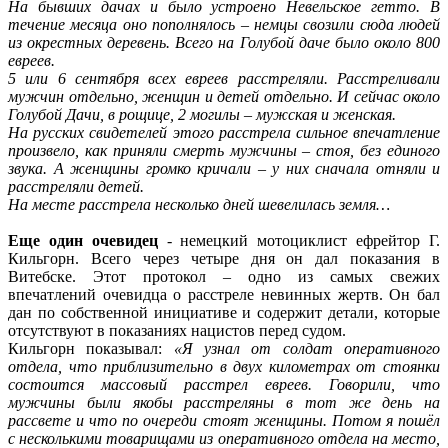
На бывших дачах и было устроено Невельское гетто. В
течение месяца оно пополнялось – немцы свозили сюда людей
из окрестных деревень. Всего на Голубой даче было около 800
евреев.
5 или 6 сентября всех евреев расстреляли. Расстреливали
мужчин отдельно, женщин и детей отдельно. И сейчас около
Голубой Дачи, в рощице, 2 могилы – мужская и женская.
На русских свидетелей этого расстрела сильное впечатление
произвело, как приняли смерть мужчины – стоя, без единого
звука. А женщины громко кричали – у них сначала отняли и
расстреляли детей.
На месте расстрела несколько дней шевелилась земля…
Еще один очевидец
- немецкий мотоциклист ефрейтор Г.
Кильгорн. Всего через четыре дня он дал показания в
Витебске. Этот протокол – одно из самых свежих
впечатлений очевидца о расстреле невинных жертв. Он бал
дан по собственной инициативе и содержит детали, которые
отсутствуют в показаниях нацистов перед судом.
Кильгорн показывал:
«Я узнал от солдат оперативного
отдела, что приблизительно в двух километрах от стоянки
состоится массовый расстрел евреев. Говорили, что
мужчины были якобы расстреляны в тот же день на
рассвете и что по очереди стоят женщины. Потом я пошёл
с несколькими товарищами из оперативного отдела на место,