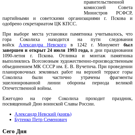
правительственной
комиссией Совета
Министров РСФСР,
партийными и советскими организациями г. Пскова и
одобрено секретариатом ЦК КПСС.
При выборе места установки памятника учитывалось, что
гора Соколиха находится на пути следования
войск
Александра Невского
в 1242 г. Монумент
был
завершен и открыт 24 июля 1993 года,
в дни празднования
1090-летия г. Пскова. Отливка и монтаж памятника
выполнялись Всесоюзным художественно-производственным
объединением МК СССР им. Е. В. Вучетича. При проведении
планировочных земляных работ на верхней террасе горы
Соколиха были частично утрачены фрагменты
эшелонированной линии обороны периода великой
Отечетственной войны.
Ежегодно на горе Соколиха проходит праздник,
посвященный Дню воинской Славы России.
Александр Невский (князь)
Бутенко Петр Семенович
Сего Дня