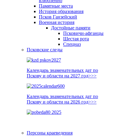
влюблённо
Памятные места
История образования
Псков Ганзейский
Военная история
Достойные памяти
Псковичи-афганцы
Шестая рота
Спецназ
Псковские следы
Календарь знаменательных дат по
Пскову и области на 2027 год>>>
Календарь знаменательных дат по
Пскову и области на 2026 год>>>
Персоны краеведения