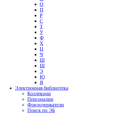
О
П
Р
С
Т
У
Ф
Х
Ц
Ч
Ш
Щ
Э
Ю
Я
Электронная библиотека
Коллекции
Персоналии
Фондодержатели
Поиск по ЭБ