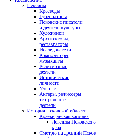
Персоны
Краеведы
Губернаторы
Псковские писатели
и деятели культуры
Художники
Архитекторы,
реставраторы
Исследователи
Композиторы,
музыканты
Религиозные
деятели
Исторические
личности
Ученые
Актеры, режиссеры,
театральные
деятели
История Псковской области
Краеведческая копилка
Легенды Псковского
края
Смотрю на древний Псков