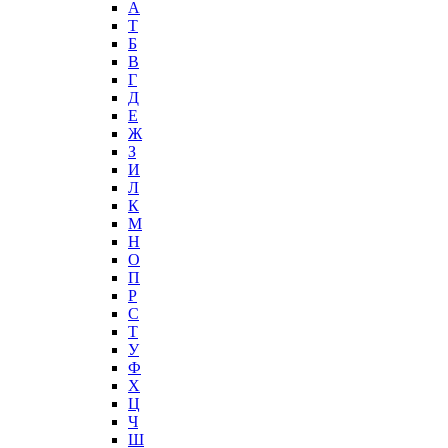
А
T
Б
В
Г
Д
Е
Ж
З
И
Л
К
М
Н
О
П
Р
С
Т
У
Ф
Х
Ц
Ч
Ш