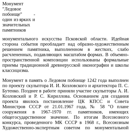
Монумент
"Ледовое
побоище" -
один из ярких и
значительных
памятников
монументального искусства Псковской области. Идейная
сторона события преобладает над образно-художественным
решением памятника, выполненном в жестких, слабо
расчлененных, подавляющих масштабом формах. В объемно-
пространственной композиции использованы формальные
приемы традиционной древнерусской иконографии и школы
классицизма.
Монумент в память о Ледовом побоище 1242 года выполнен
по проекту скульптора И. И. Козловского и архитектора П. С.
Бутенко. Позднее в работе приняли участие скульпторы А. И.
Козловский и Р. С. Кириллова. Основанием для создания
проекта явилось постановление ЦК КПСС и Совета
Министров СССР от 21.01.1967 года, № 58 "О плане
сооружения в 1967-1970 гг. памятников, имеющих
общегосударственное значение. По итогам Всесоюзного
конкурса, проведенного МК СССР в 1968 г., Всесоюзным
Художественно-экспертным советом по монументальной