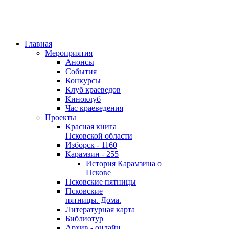
Главная
Мероприятия
Анонсы
События
Конкурсы
Клуб краеведов
Киноклуб
Час краеведения
Проекты
Красная книга
Псковской области
Изборск - 1160
Карамзин - 255
История Карамзина о
Пскове
Псковские пятницы
Псковские
пятницы. Дома.
Литературная карта
Библиотур
Архив - онлайн