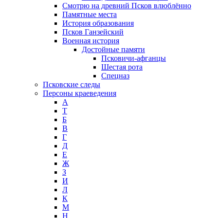
Смотрю на древний Псков влюблённо
Памятные места
История образования
Псков Ганзейский
Военная история
Достойные памяти
Псковичи-афганцы
Шестая рота
Спецназ
Псковские следы
Персоны краеведения
А
T
Б
В
Г
Д
Е
Ж
З
И
Л
К
М
Н