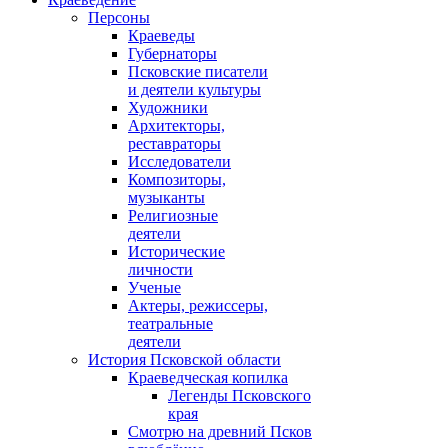
Персоны
Краеведы
Губернаторы
Псковские писатели
и деятели культуры
Художники
Архитекторы,
реставраторы
Исследователи
Композиторы,
музыканты
Религиозные
деятели
Исторические
личности
Ученые
Актеры, режиссеры,
театральные
деятели
История Псковской области
Краеведческая копилка
Легенды Псковского
края
Смотрю на древний Псков