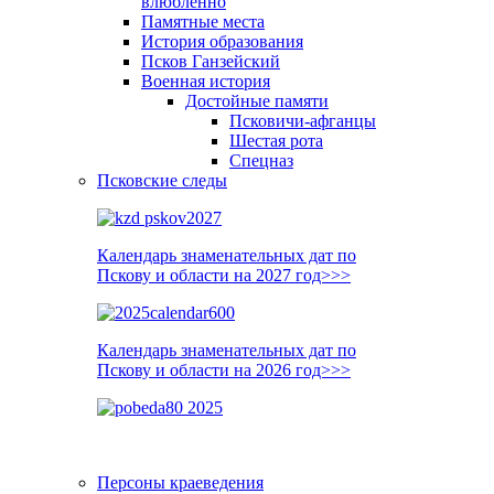
влюблённо
Памятные места
История образования
Псков Ганзейский
Военная история
Достойные памяти
Псковичи-афганцы
Шестая рота
Спецназ
Псковские следы
Календарь знаменательных дат по
Пскову и области на 2027 год>>>
Календарь знаменательных дат по
Пскову и области на 2026 год>>>
Персоны краеведения