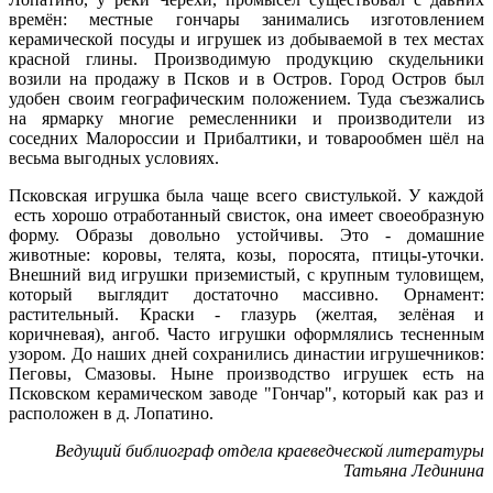
времён: местные гончары занимались изготовлением
керамической посуды и игрушек из добываемой в тех местах
красной глины. Производимую продукцию скудельники
возили на продажу в Псков и в Остров. Город Остров был
удобен своим географическим положением. Туда съезжались
на ярмарку многие ремесленники и производители из
соседних Малороссии и Прибалтики, и товарообмен шёл на
весьма выгодных условиях.
Псковская игрушка была чаще всего свистулькой. У каждой
есть хорошо отработанный свисток, она имеет своеобразную
форму. Образы довольно устойчивы. Это - домашние
животные: коровы, телята, козы, поросята, птицы-уточки.
Внешний вид игрушки приземистый, с крупным туловищем,
который выглядит достаточно массивно. Орнамент:
растительный. Краски - глазурь (желтая, зелёная и
коричневая), ангоб. Часто игрушки оформлялись тесненным
узором. До наших дней сохранились династии игрушечников:
Пеговы, Смазовы. Ныне производство игрушек есть на
Псковском керамическом заводе "Гончар", который как раз и
расположен в д. Лопатино.
Ведущий библиограф отдела краеведческой литературы
Татьяна Лединина