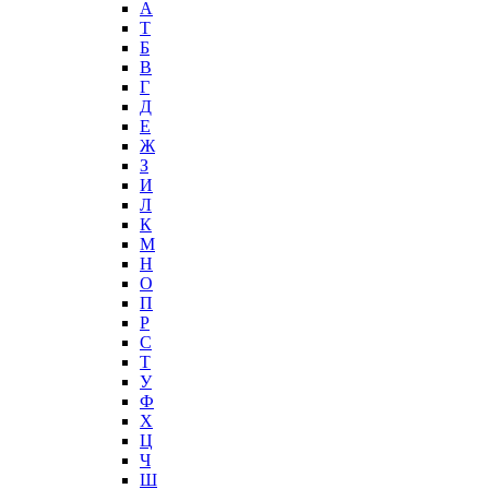
А
T
Б
В
Г
Д
Е
Ж
З
И
Л
К
М
Н
О
П
Р
С
Т
У
Ф
Х
Ц
Ч
Ш