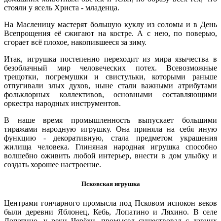
стояли у ясель Христа - младенца.
На Масленицу мастерят большую куклу из соломы и в День
Всепрощения её сжигают на костре. А с нею, по поверью,
сгорает всё плохое, накопившееся за зиму.
Итак, игрушка постепенно переходит из мира язычества в
безоблачный мир человеческих потех. Всевозможные
трещотки, погремушки и свистульки, которыми раньше
отпугивали злых духов, ныне стали важными атрибутами
фольклорных коллективов, основными составляющими
оркестра народных инструментов.
В наше время промышленность выпускает большими
тиражами народную игрушку. Она приняла на себя иную
функцию - декоративную, стала предметом украшения
жилища человека. Глиняная народная игрушка способно
волшебно оживить любой интерьер, внести в дом улыбку и
создать хорошее настроение.
Псковская игрушка
Центрами гончарного промысла под Псковом испокон веков
были деревни Яблонец, Кебь, Лопатино и Ляхино. В селе
Лопатино, у реки Черёхи, промысел существовал с давних