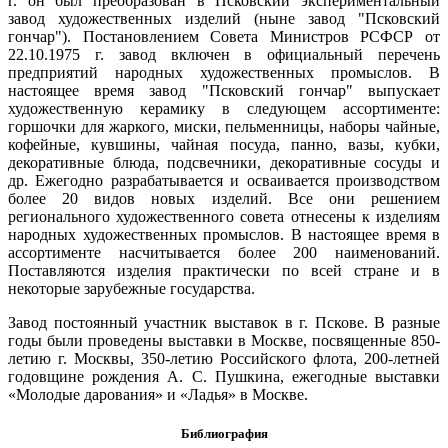
г. он был преобразован в Псковский экспериментальный
завод художественных изделий (ныне завод "Псковский
гончар"). Постановлением Совета Министров РСФСР от
22.10.1975 г. завод включен в официальный перечень
предприятий народных художественных промыслов. В
настоящее время завод "Псковский гончар" выпускает
художественную керамику в следующем ассортименте:
горшочки для жаркого, миски, пельменницы, наборы чайные,
кофейные, кувшины, чайная посуда, панно, вазы, кубки,
декоративные блюда, подсвечники, декоративные сосуды и
др. Ежегодно разрабатывается и осваивается производством
более 20 видов новых изделий. Все они решением
регионального художественного совета отнесены к изделиям
народных художественных промыслов. В настоящее время в
ассортименте насчитывается более 200 наименований.
Поставляются изделия практически по всей стране и в
некоторые зарубежные государства.
Завод постоянный участник выставок в г. Пскове. В разные
годы были проведены выставки в Москве, посвященные 850-
летию г. Москвы, 350-летию Российского флота, 200-летней
годовщине рождения А. С. Пушкина, ежегодные выставки
«Молодые дарования» и «Ладья» в Москве.
Библиография