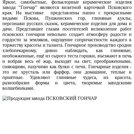
Яркие, самобытные, фольклорные керамические изделия
завода "Гончар" являются визитной карточкой Псковского
края. На выставке представлены панно с прекрасными
видами Пскова, Пушкинских гор, глиняные куклы,
персонажи русских сказок, керамические изделия для дома и
дачи. Представшее глазам посетителей великолепие работ
псковских гончаров невольно создает атмосферу радости и
гордости за земляков, ощущение сопричастности каждого к
торжеству красоты и таланта. Гончарное производство сродни
хлебопекарному, дивно наблюдать, как глиняные,
необожженные, ещё из сырого теста горшки, въезжают в печь
и вобрав весь её жар, выходят на свет, преображенными,
сияющими, пахучими как булки с печи. Гончарные изделия -
это не хрусталь или фарфор, они домашние, теплые и
приятные. Удивляют глиняные чудеса, их красота,
разнообразие формы и цвета, творимые заводскими
волшебниками.