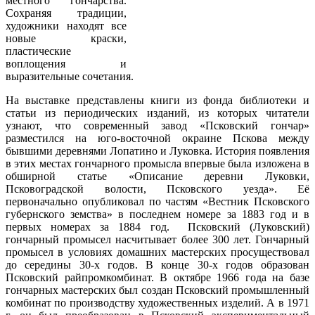
местного гончарства.
Сохраняя традиции,
художники находят все
новые краски,
пластические
воплощения и
выразительные сочетания.
На выставке представлены книги из фонда библиотеки и
статьи из периодических изданий, из которых читатели
узнают, что современный завод «Псковский гончар»
разместился на юго-восточной окраине Пскова между
бывшими деревнями Лопатино и Луковка. История появления
в этих местах гончарного промысла впервые была изложена в
обширной статье «Описание деревни Луковки,
Псковоградской волости, Псковского уезда». Её
первоначально опубликовал по частям «Вестник Псковского
губернского земства» в последнем номере за 1883 год и в
первых номерах за 1884 год. Псковский (Луковский)
гончарный промысел насчитывает более 300 лет. Гончарный
промысел в условиях домашних мастерских просуществовал
до середины 30-х годов. В конце 30-х годов образован
Псковский райпромкомбинат. В октябре 1966 года на базе
гончарных мастерских был создан Псковский промышленный
комбинат по производству художественных изделий. А в 1971