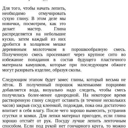
Для того, чтобы начать лепить,
необходимо отмучировать
сухую глину. В этом деле мы
новички, посмотрим, как это
делает мастер. Глина
распределяется на небольшие
куски, затем каждый из них
дробится в холщевом мешке
деревянным молоточком в порошкообразную смесь.
Полученную смесь просеивают через крупное сито во
избежание попадания в состав будущего пластичного
материала камушков, которые при последующем обжиге
могут разорвать изделие, образуя сколы.
Следующим этапом будет замес глины, который весьма не
лёгок. В полученный порошок маленькими порциями
добавляется вода, визуально надо следить, чтобы смесь
получилась более-менее однородной. На некоторое время
растворенную глину следует оставить (в течение нескольких
часов) закрыв сосуд клеенкой, подождав, пока она достаточно
впитает в себя влагу. После чего хорошо вымесить, устранив
сгустки и комки. Для лепки материал пригоден, если глина
хорошо отстаёт от рук. Посуду лучше лепить ленточным
способом. Если под рукой нет гончарного круга, то можно