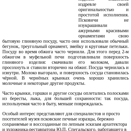
издревле своей
оригинальностью и
простотой исполнения.
Псковичи не
изукрашивали
ажурными красивыми
орнаментами свою
бытовую глиняную посуду, часто они использовали обычный
бегунок, треугольный орнамент, змейку и круговые петельки.
Посуду во время обжига часто чернили. Для этого перед 2-м
обжигом в муфельной печи подготавливали поверхность
глиняного изделия: смачивали его молоком, давали
просохнуть и ставили вторично на обжиг. Посуда чернилась и
изнутри. Молоко выгорало, и поверхность сосуда становилась
чёрной. В чернёных крынках очень хорошо хранились
молочные и некоторые другие продукты.
Часто крынки, горшки и другие сосуды оплетались полосками
из бересты, лыка, для большей сохранности: так посуда,
используемая часто в быту, меньше повреждалась.
Особый интерес представляют для специалистов и просто
посетителей музея псковские печные изразцы, бережно
сохраняемые и воссозданные по лепным эскизам архитектора
и художника-реставратора Ю.П. Спегальского, работавшего в