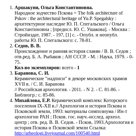
Аршакуни, Ольга Константиновна.
Народное зодчество Пскова = The folk architecture of
Pskov : the architectural heritage of Yu.P. Spegalsky :
архитектурное наследие Ю. П. Спегальского / Ольга
Константиновна ; [предисл. Ю. С. Ушакова]. - Москва :
Стройиздат, 1987. - 197, [1] с. - Опубл. и неопубл.
работы Ю. П. Спегальского: с. 78-81.
Седов, В. В.
Происхождение и ранняя история славян / В. В. Седов ;
отв.ред. Б. А. Рыбаков ; АН СССР. - М. : Наука, 1979. - 0-
75.
Кол-во экземпляров:
всего -
1
Баранова, С. И.
Керамические "надписи" в декоре московских храмов
XVII в. / С. И. Баранова
// Российская археология. - 2011. - N 2. - С. 81-86. -
Библиогр.: с. 85-86.
Михайлова, Е.Р.
Керамический комплекс Которского
поселения IX-XII в.// Археология и история Пскова и
Псковской земли, 1993: материалы симпозиума / Ин-т
археологии РАН ; Псков. гос. науч.-исслед. археол.
центр ; отв. ред. В. В. Седов. - Псков, 1993.Археология и
история Пскова и Псковской земли Ссылка:
http://arheologi.livejournal.com/100540.html