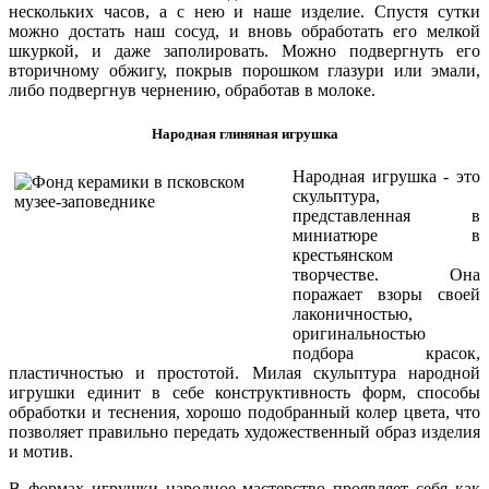
нескольких часов, а с нею и наше изделие. Спустя сутки
можно достать наш сосуд, и вновь обработать его мелкой
шкуркой, и даже заполировать. Можно подвергнуть его
вторичному обжигу, покрыв порошком глазури или эмали,
либо подвергнув чернению, обработав в молоке.
Народная глиняная игрушка
Народная игрушка - это
скульптура,
представленная в
миниатюре в
крестьянском
творчестве. Она
поражает взоры своей
лаконичностью,
оригинальностью
подбора красок,
пластичностью и простотой. Милая скульптура народной
игрушки единит в себе конструктивность форм, способы
обработки и теснения, хорошо подобранный колер цвета, что
позволяет правильно передать художественный образ изделия
и мотив.
В формах игрушки народное мастерство проявляет себя как