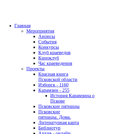
Главная
Мероприятия
Анонсы
События
Конкурсы
Клуб краеведов
Киноклуб
Час краеведения
Проекты
Красная книга
Псковской области
Изборск - 1160
Карамзин - 255
История Карамзина о
Пскове
Псковские пятницы
Псковские
пятницы. Дома.
Литературная карта
Библиотур
Архив - онлайн