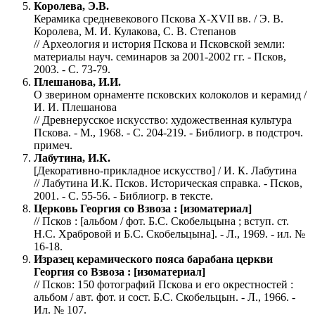
Королева, Э.В.
Керамика средневекового Пскова X-XVII вв. / Э. В.
Королева, М. И. Кулакова, С. В. Степанов
// Археология и история Пскова и Псковской земли:
материалы науч. семинаров за 2001-2002 гг. - Псков,
2003. - С. 73-79.
Плешанова, И.И.
О зверином орнаменте псковских колоколов и керамид /
И. И. Плешанова
// Древнерусское искусство: художественная культура
Пскова. - М., 1968. - С. 204-219. - Библиогр. в подстроч.
примеч.
Лабутина, И.К.
[Декоративно-прикладное искусство] / И. К. Лабутина
// Лабутина И.К. Псков. Историческая справка. - Псков,
2001. - С. 55-56. - Библиогр. в тексте.
Церковь Георгия со Взвоза : [изоматериал]
// Псков : [альбом / фот. Б.С. Скобельцына ; вступ. ст.
Н.С. Храбровой и Б.С. Скобельцына]. - Л., 1969. - ил. №
16-18.
Изразец керамического пояса барабана церкви
Георгия со Взвоза : [изоматериал]
// Псков: 150 фотографий Пскова и его окрестностей :
альбом / авт. фот. и сост. Б.С. Скобельцын. - Л., 1966. -
Ил. № 107.