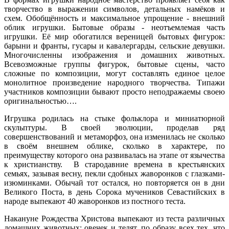
творчество в выражении символов, детальных намёков и
схем. Обобщённость и максимальное упрощение - внешний
облик игрушки. Бытовые образы - неотъемлемая часть
игрушки. Её мир обогатился вереницей бытовых фигурок:
барыни и франты, гусары и кавалергарды, сельские девушки.
Многочисленны изображения и домашних животных.
Всевозможные группы фигурок, бытовые сцены, часто
сложные по композиции, могут составлять единое целое
монолитное произведение народного творчества. Типажи
участников композиции бывают просто неподражаемы своею
оригинальностью….
Игрушка родилась на стыке фольклора и миниатюрной
скульптуры. В своей эволюции, проделав ряд
совершенствований и метаморфоз, она изменилась не сколько
в своём внешнем облике, сколько в характере, по
преимуществу которого она развивалась на этапе от язычества
к христианству. В стародавние времена в крестьянских
семьях, зазывая весну, пекли сдобных жаворонков с глазками-
изюминками. Обычай тот остался, но повторяется он в дни
Великого Поста, в день Сорока мучеников Севастийских в
народе выпекают 40 жаворонков из постного теста.
Накануне Рождества Христова выпекают из теста различных
домашних животных: овечек и телят, по образу всех тех, что