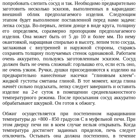
попробовать слепить сосуд и так. Необходимо предварительно
заготовить несколько эскизов, выполненных в карандаше:
внешний облик предполагаемого изделия. Следующим
этапом будет выполнение поставленной перед нами задачи:
лепка сосуда. Во-первых, лепим донце в виде круга, толщину
его определяем, соразмерно пропорциям предполагаемого
изделия. Она может быть от 5 до 10 и более мм. По нему
окантовкой, наращивая спиралью в высоту, лепим тело сосуда,
заглаживая с внутренней и наружной стороны, стараясь
сохранять толщину получаемых стенок одинаковой. Работаем
очень аккуратно, пользуясь заготовленным эскизом. Сосуд
должен быть не очень сложный: горлышко его, если есть оно,
не очень узким. Ручки, душки присоединяются к изделию на
предварительно нанесённые насечки "глиняным клеем"-
жидкой густоты сметаны глиной. В тот момент, когда глина
начнёт сильно подсыхать, лепку следует завершить и оставить
изделие на 2-е суток в помещении средневлажностного
температурного режима. После просыхания сосуд аккуратно
обрабатывают шкуркой. Он готов к обжигу.
Обжиг осуществляется при постепенном наращивании
температуры до +800 - 850 градусов С в муфельной печи. При
этом дверцу печи ни в коем случае нельзя открывать. Когда
температура достигнет заданных приделов, печь следует
отключить. Остывать она должна постепенно, в течение