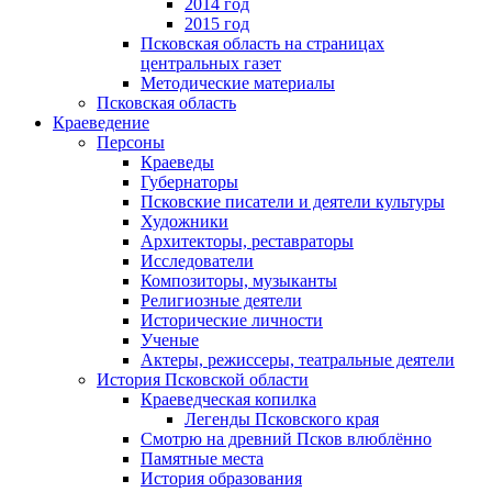
2014 год
2015 год
Псковская область на страницах
центральных газет
Методические материалы
Псковская область
Краеведение
Персоны
Краеведы
Губернаторы
Псковские писатели и деятели культуры
Художники
Архитекторы, реставраторы
Исследователи
Композиторы, музыканты
Религиозные деятели
Исторические личности
Ученые
Актеры, режиссеры, театральные деятели
История Псковской области
Краеведческая копилка
Легенды Псковского края
Смотрю на древний Псков влюблённо
Памятные места
История образования