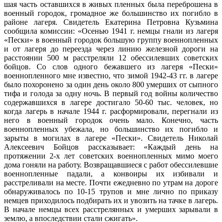
шая часть оставшихся в живых пленных была переброшена в
воен­ный городок, громадное же большинство их погибло в
районе лагеря. Свидетель Екатерина Петровна Кузьмина
сообщила комиссии: «Осенью 1941 г. немцы гнали из лагеря
«Пески» в военный городок большую группу военнопленных
и от лагеря до переезда через линию железной дороги на
расстоянии 500 м расстреляли 12 обессилев­ших советских
бойцов. Со слов одного бежавшего из лагеря «Пески»
военнопленного мне известно, что зимой 1942-43 гг. в лагере
было похоронено за один день около 800 умерших от сыпного
тифа и голода за одну ночь. В первый год войны количество
содержавшихся в ла­гере достигало 50-60 тыс. человек, но
когда лагерь в начале 1944 г. расформировали, перегнали из
него в военный городок очень мало. Конечно, часть
военнопленных убежала, но большинство их погибло и
зарыты в могилах в лагере «Пески». Свидетель Николай
Алексеевич Бойцов рассказывает: «Каждый день на
протяжении 2-х лет совет­ских военнопленных мимо моего
дома гоняли на работу. Возвращав­шиеся с работ обессилевшие
военнопленные падали, а конвоиры их избивали и
расстреливали на месте. Почти ежедневно по утрам на до­роге
обнаруживалось по 10-15 трупов и мне лично по приказу
немцев приходилось подбирать их и увозить на тачке в лагерь.
В начале нем­цы всех расстрелянных и умерших зарывали в
землю, а впоследствии стали сжигать».