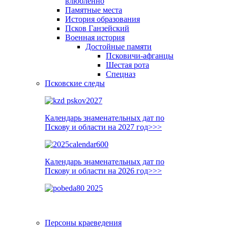
влюблённо
Памятные места
История образования
Псков Ганзейский
Военная история
Достойные памяти
Псковичи-афганцы
Шестая рота
Спецназ
Псковские следы
Календарь знаменательных дат по
Пскову и области на 2027 год>>>
Календарь знаменательных дат по
Пскову и области на 2026 год>>>
Персоны краеведения