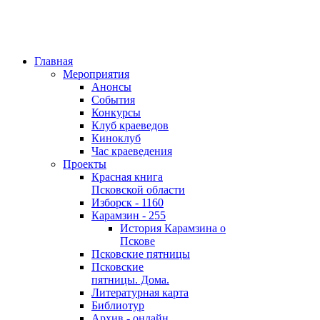
Главная
Мероприятия
Анонсы
События
Конкурсы
Клуб краеведов
Киноклуб
Час краеведения
Проекты
Красная книга
Псковской области
Изборск - 1160
Карамзин - 255
История Карамзина о
Пскове
Псковские пятницы
Псковские
пятницы. Дома.
Литературная карта
Библиотур
Архив - онлайн