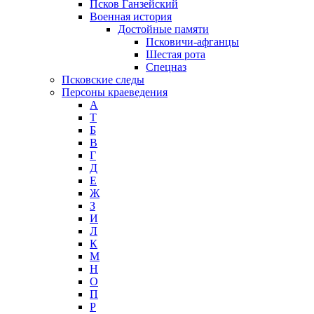
Псков Ганзейский
Военная история
Достойные памяти
Псковичи-афганцы
Шестая рота
Спецназ
Псковские следы
Персоны краеведения
А
T
Б
В
Г
Д
Е
Ж
З
И
Л
К
М
Н
О
П
Р