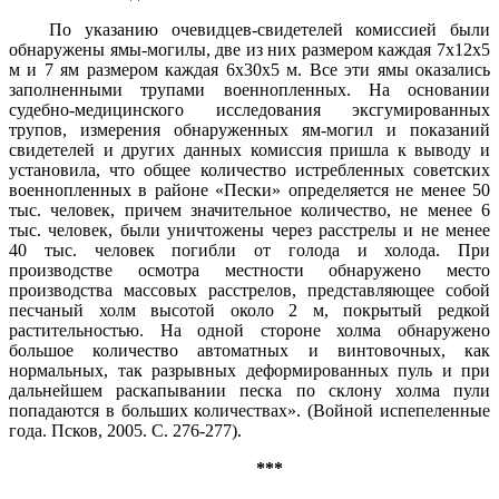
По указанию очевидцев-свидетелей комиссией были
обнаружены ямы-могилы, две из них размером каждая 7x12x5
м и 7 ям разме­ром каждая 6x30x5 м. Все эти ямы оказались
заполненными тру­пами военнопленных. На основании
судебно-медицинского иссле­дования эксгумированных
трупов, измерения обнаруженных ям-мо­гил и показаний
свидетелей и других данных комиссия пришла к выводу и
установила, что общее количество истребленных советских
военнопленных в районе «Пески» определяется не менее 50
тыс. че­ловек, причем значительное количество, не менее 6
тыс. человек, бы­ли уничтожены через расстрелы и не менее
40 тыс. человек погибли от голода и холода. При
производстве осмотра местности обнаружено место
производства массовых расстрелов, представляющее собой
песчаный холм высотой около 2 м, покрытый редкой
растительностью. На одной стороне холма обнаружено
большое количест­во автоматных и винтовочных, как
нормальных, так разрывных де­формированных пуль и при
дальнейшем раскапывании песка по склону холма пули
попадаются в больших количествах». (Войной испепеленные
года. Псков, 2005. С. 276-277).
***