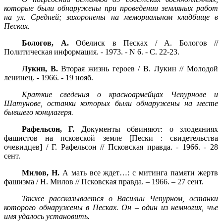
которые были обнаружены при проведении земляных работ
на ул. Средней; захоронены на мемориальном кладбище в
Песках.
Бологов, А.
Обелиск в Песках / А. Бологов //
Политическая информация. - 1973. - N 6. - С. 22-23.
Лукин, В.
Вторая жизнь героев / В. Лукин // Молодой
ленинец. - 1966. - 19 нояб.
Краткие сведения о красноармейцах Чепурнове и
Шатунове, останки которых были обнаружены на месте
бывшего концлагеря.
Рафельсон, Г.
Документы обвиняют: о злодеяниях
фашистов на псковской земле [Пески : свидетельства
очевидцев] / Г. Рафельсон // Псковская правда. - 1966. - 28
сент.
Милов, Н.
А мать все ждет…: с митинга памяти жертв
фашизма / Н. Милов // Псковская правда. – 1966. – 27 сент.
Также рассказывается о Василии Чепурном, останки
которого обнаружены в Песках. Он – один из немногих, чье
имя удалось установить.