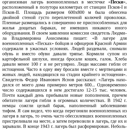
организован лагерь военнопленных в местечке «
Пески
»,
расположенный в полу­тора километрах от станции Псков-I и
Псков-II. Площадь размером 600х800 м была обнесена
двойной стеной густо переплетен­ной колючей проволоки.
Пленные размещались в совершенно не приспособленных для
жилья дощатых бараках, не имевших никакого иного
оборудования. В своем заявлении комиссии свидетель Людми­
ла Владимировна Анисимова пишет: «В лагере для
военнопленных «Песках» бойцов и офицеров Красной Армии
содержали в ужасных условиях. Людей раздевали, снимали
обувь и вместо обуви давали тряпье. Кормили супом из
картофельной шелухи, иногда бросали ко­шек, галок. Хлеба
давали менее 100 г и не регулярно. Люди массами гибли от
истощения. Часто в одну яму бросали вместе с мертвецами и
живых людей, находящихся на стадии крайнего исто­щения».
Свидетель Федор Иванович Яснов рассказал: «Лагерь нахо­
дился от моего дома примерно метров 600... Одновременно
число со­державшихся в нем достигало 12-15 тыс. человек.
Почти каждый день прибывали новые пополнения, причем
обитатели лагеря гибли в огромных количествах. В 1942 г.
немцы сожгли целый барак, напол­ненный заболевшими
тифом. Я сам видел, что когда перегоняли во­еннопленных из
лагеря в лагерь, то очень часто обессилевших воен­нопленных
пристреливали на месте, а затем перевозили в лагерь, где их и
зарывали. В конце 1943 г. лагерь был расформирован. Неболь­