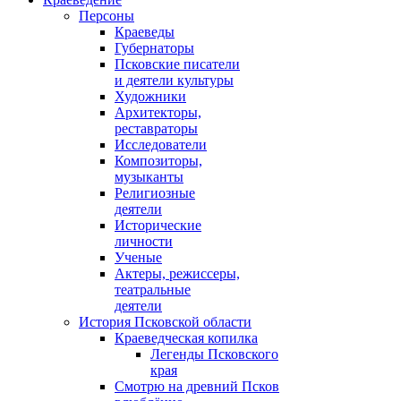
Персоны
Краеведы
Губернаторы
Псковские писатели
и деятели культуры
Художники
Архитекторы,
реставраторы
Исследователи
Композиторы,
музыканты
Религиозные
деятели
Исторические
личности
Ученые
Актеры, режиссеры,
театральные
деятели
История Псковской области
Краеведческая копилка
Легенды Псковского
края
Смотрю на древний Псков