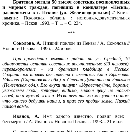
Братская могила 50 тысяч советских военнопленных
и мирных граждан, погибших в концлагере «Пески»,
расположена в г. Пскове (ул. Железнодорожная)
// Книга
памяти: Псковская область : историко-документальная
хроника. – Псков, 1993. – Т. 1. – С. 234.
***
Соколова, А.
Низкий поклон из Пензы / А. Соколова //
Новости Пскова. - 1996. - 24 июля.
При проведении земляных работ на ул. Средней, 16
обнаружены останки советских военнопленных (89 человек),
перезахоронение – на братском кладбище в Песках.
Сохранилось только две анкеты с именами: Анна Ефимовна
Удалова (Саратовская обл.) и Степан Дмитриевич Завьялов
(Пензенская обл.). Его внуки пишут: «Здравствуйте, дорогие,
уважаемы люди, которые, видимо, знают цену не только
своей, но и чужой жизни. Из вашего письма мы узнали о том,
что нашего дедушки нашли, и прах его предан земле. Низкий
поклон вам!».
Иванов, А.
Имя одного известно, подвиг всех -
бессмертен / А. Иванов // Новости Пскова. - 1993. - 21 июля.
О погребении останков 89 советских военнопленных,