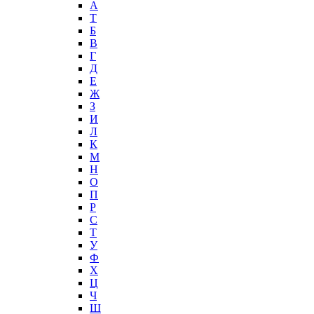
А
T
Б
В
Г
Д
Е
Ж
З
И
Л
К
М
Н
О
П
Р
С
Т
У
Ф
Х
Ц
Ч
Ш