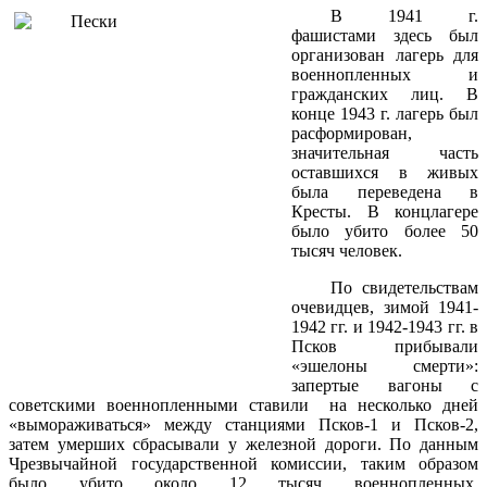
В 1941 г.
фашистами здесь был
организован лагерь для
военнопленных и
гражданских лиц. В
конце 1943 г. лагерь был
расформирован,
значительная часть
оставшихся в живых
была переведена в
Кресты. В концлагере
было убито более 50
тысяч человек.
По свидетельствам
очевидцев, зимой 1941-
1942 гг. и 1942-1943 гг. в
Псков прибывали
«эшелоны смерти»:
запертые вагоны с
советскими военнопленными ставили на несколько дней
«вымораживаться» между станциями Псков-1 и Псков-2,
затем умерших сбрасывали у железной дороги. По данным
Чрезвычайной государственной комиссии, таким образом
было убито около 12 тысяч военнопленных.