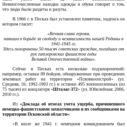
Немногочисленные находки одежды и обуви говорят о том,
что люди были раздеты и разуты.
В 1966 г. в Песках был установлен памятник, надпись на
котором гласит:
«Вечная слава героям,
павшим в борьбе за свободу и независимость нашей Родины в
1941-1945 гг.
Здесь похоронены 50 тысяч советских граждан, погибших от
рук гитлеровских фашистов годы
Великой Отечественной войны».
Сейчас в Песках есть несколько подзахоронений:
например, останки 89 бойцов, обнаруженные при проведении
земляных работ на территории «Псковкоопстрой» (ул.
Средняя, 16; 1992-1993 гг.) и останки 495 военнопленных (из
75 тысяч) из концлагеря «
Шталаг-372
» (ул. Юбилейная; 2006,
2010 гг.).
Из
«Доклада об итогах учета ущерба, причиненного
немецко-фашистскими захватчиками и их сообщниками на
территории Псковской области»
:
«В июле же 1941 г. немецким командованием был