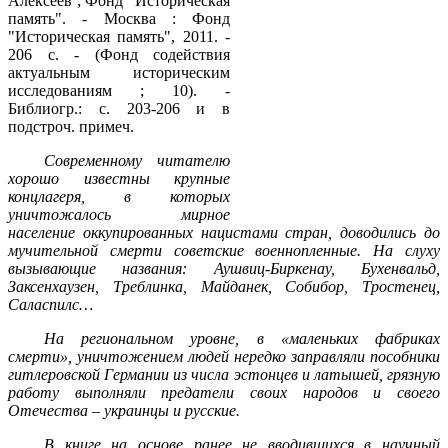
Алексеев ; Фонд "Историческая
память". - Москва : Фонд
"Историческая память", 2011. -
206 с. - (Фонд содействия
актуальным историческим
исследованиям ; 10). -
Библиогр.: с. 203-206 и в
подстроч. примеч.
Современному читателю
хорошо известны крупные
концлагеря, в которых
уничтожалось мирное
население оккупированных нацистами стран, доводились до
мучительной смерти советские военнопленные. На слуху
вызывающие названия: Аушвиц-Биркенау, Бухенвальд,
Заксенхаузен, Треблинка, Майданек, Собибор, Тростенец,
Саласпилс…
На региональном уровне, в «маленьких фабриках
смерти», уничтожением людей нередко заправляли пособники
гитлеровской Германии из числа эстонцев и латышей, грязную
работу выполняли предатели своих народов и своего
Отечества – украинцы и русские.
В книге на основе ранее не вводившихся в научный