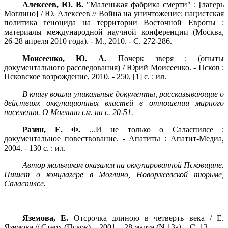
Алексеев, Ю.
В.
"Маленькая фабрика смерти" : [лагерь
Моглино] / Ю. Алексеев // Война на уничтожение: нацистская
политика геноцида на территории Восточной Европы :
материалы международной научной конференции (Москва,
26-28 апреля 2010 года). - М., 2010. - С. 272-286.
Моисеенко, Ю. А.
Почерк зверя : (опыты
документального расследования) / Юрий Моисеенко. - Псков :
Псковское возрождение, 2010. - 250, [1] с. : ил.
В книгу вошли уникальные документы, рассказывающие о
действиях оккупационных властей в отношении мирного
населения. О Моглино см. на с. 20-51.
Разин, Е. Ф.
...И не только о Саласпилсе :
документальное повествование. - Апатиты : Апатит-Медиа,
2004. - 130 с. : ил.
Автор мальчиком оказался на оккупированной Псковщине.
Пишет о концлагере в Моглино, Новоржевской тюрьме,
Саласпилсе.
Яземова, Е.
Отсрочка длиною в четверть века / Е.
Яземова // Стерх (Псков). - 2001. - 28 марта (N 13а). - С. 13.