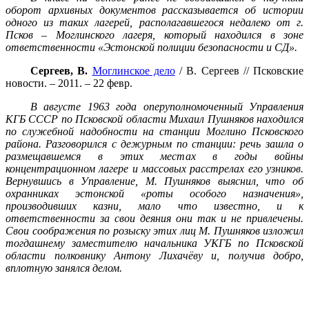
оборот архивных документов рассказывается об истории
одного из таких лагерей, располагавшегося недалеко от г.
Псков – Моглинского лагеря, который находился в зоне
ответственности «Эстонской полиции безопасности и СД».
Сергеев, В.
Моглинское дело
/ В. Сергеев // Псковские
новости. – 2011. – 22 февр.
В августе 1963 года оперуполномоченный Управления
КГБ СССР по Псковской области Михаил Пушняков находился
по служебной надобности на станции Моглино Псковского
района. Разговорился с дежурным по станции: речь зашла о
размещавшемся в этих местах в годы войны
концентрационном лагере и массовых расстрелах его узников.
Вернувшись в Управление, М. Пушняков выяснил, что об
охранниках эстонской «роты особого назначения»,
производивших казни, мало что известно, и к
ответственности за свои деяния они так и не привлечены.
Свои соображения по розыску этих лиц М. Пушняков изложил
тогдашнему заместителю начальника УКГБ по Псковской
области полковнику Антону Лихачёву и, получив добро,
вплотную занялся делом.