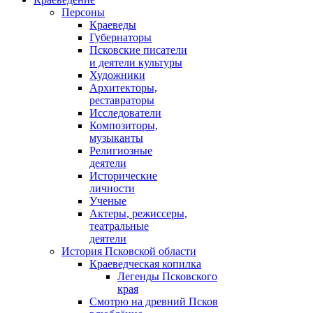
Персоны
Краеведы
Губернаторы
Псковские писатели
и деятели культуры
Художники
Архитекторы,
реставраторы
Исследователи
Композиторы,
музыканты
Религиозные
деятели
Исторические
личности
Ученые
Актеры, режиссеры,
театральные
деятели
История Псковской области
Краеведческая копилка
Легенды Псковского
края
Смотрю на древний Псков