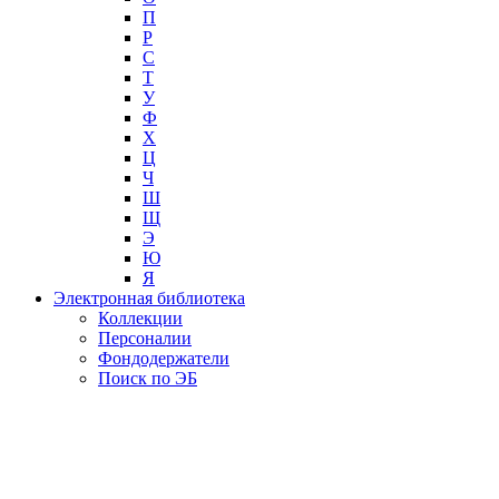
П
Р
С
Т
У
Ф
Х
Ц
Ч
Ш
Щ
Э
Ю
Я
Электронная библиотека
Коллекции
Персоналии
Фондодержатели
Поиск по ЭБ