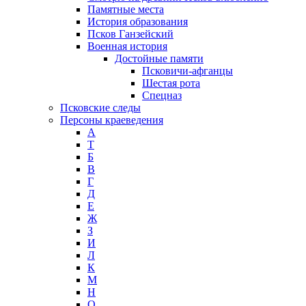
Памятные места
История образования
Псков Ганзейский
Военная история
Достойные памяти
Псковичи-афганцы
Шестая рота
Спецназ
Псковские следы
Персоны краеведения
А
T
Б
В
Г
Д
Е
Ж
З
И
Л
К
М
Н
О