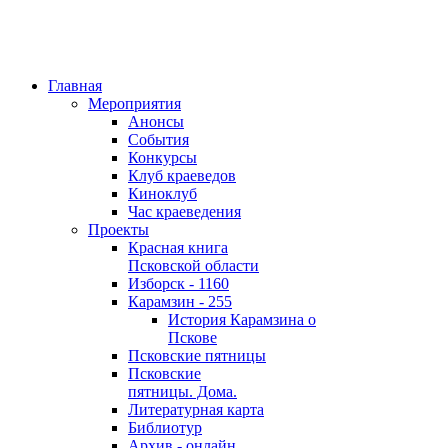
Главная
Мероприятия
Анонсы
События
Конкурсы
Клуб краеведов
Киноклуб
Час краеведения
Проекты
Красная книга
Псковской области
Изборск - 1160
Карамзин - 255
История Карамзина о
Пскове
Псковские пятницы
Псковские
пятницы. Дома.
Литературная карта
Библиотур
Архив - онлайн