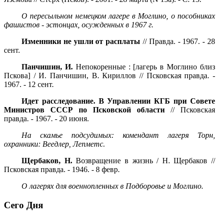
О пересыльном немецком лагере в Моглино, о пособниках
фашистов - эстонцах, осужденных в 1967 г.
Изменники не ушли от расплаты
// Правда. - 1967. - 28
сент.
Панчишин, И.
Непокоренные : [лагерь в Моглино близ
Пскова] / И. Панчишин, В. Кириллов // Псковская правда. -
1967. - 12 сент.
Идет расследование. В Управлении КГБ при Совете
Министров СССР по Псковской области
// Псковская
правда. - 1967. - 20 июня.
На скамье подсудимых: комендант лагеря Торн,
охранники: Веедлер, Лепметс.
Щербаков, Н.
Возвращение в жизнь / Н. Щербаков //
Псковская правда. - 1946. - 8 февр.
О лагерях для военнопленных в Подборовье и Моглино.
Сего Дня