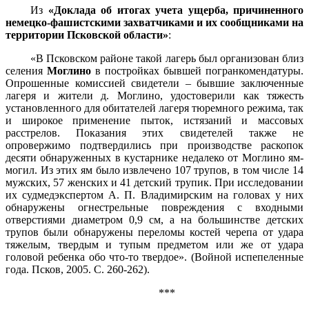
Из
«Доклада об итогах учета ущерба, причиненного
немецко-фашистскими захватчиками и их сообщниками на
территории Псковской области»
:
«В Псковском районе такой лагерь был организован близ
селения
Моглино
в постройках бывшей погранкомендатуры.
Опрошенные комиссией свидетели – бывшие заключенные
лагеря и жители д. Моглино, удостоверили как тяжесть
установленного для обитателей лагеря тюремного режима, так
и широкое применение пыток, истязаний и массовых
расстрелов. Показания этих свидетелей также не
опровержимо подтвердились при производстве раскопок
десяти обнаруженных в кустарнике недалеко от Моглино ям-
могил. Из этих ям было извлечено 107 трупов, в том числе 14
мужских, 57 женских и 41 детский трупик. При исследовании
их судмедэкспертом А. П. Вла­димирским на головах у них
обнаружены огнестрельные повреждения с входными
отверстиями диаметром 0,9 см, а на большинстве детских
трупов были обнаружены переломы костей черепа от удара
тяжелым, твердым и тупым предметом или же от удара
головой ре­бенка обо что-то твердое». (Войной испепеленные
года. Псков, 2005. С. 260-262).
***