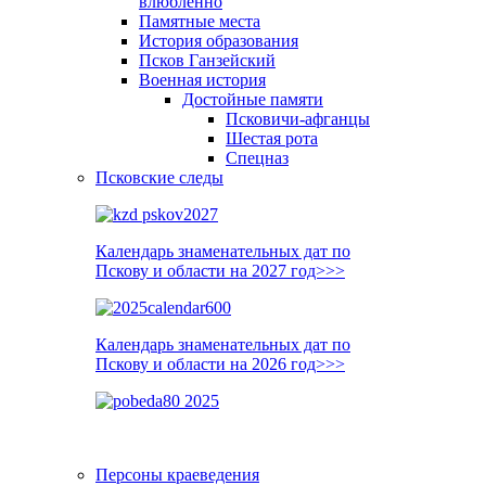
влюблённо
Памятные места
История образования
Псков Ганзейский
Военная история
Достойные памяти
Псковичи-афганцы
Шестая рота
Спецназ
Псковские следы
Календарь знаменательных дат по
Пскову и области на 2027 год>>>
Календарь знаменательных дат по
Пскову и области на 2026 год>>>
Персоны краеведения