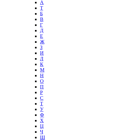
А
T
Б
В
Г
Д
Е
Ж
З
И
Л
К
М
Н
О
П
Р
С
Т
У
Ф
Х
Ц
Ч
Ш