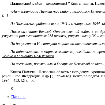
Палкинский район:
[захоронения]
//
Книга памяти: Псковс
«На территории Палкинского района находится 19 воинск
[…]
Из Палкинского района в июне 1941 и с конца июля 1944 го
После окончания Великой Отечественной войны с ее фрон
умерли от ран в госпиталях 265 человек, умерли в плену 36 челов
По документам Института социально-политических исслед
По подпольщикам и мирным жителям, погибшим во время н
Угнано в Германию 1090 человек
.
По сведениям, полученным в Госархиве Псковской области
Книга Памяти
: Псковская область : ист.-докум. хрони
район / Рос. Федерация [и др.] ; Орг.-метод. центр по подгот. 
1994. - 413, [2] с. : ил.
0
Палкино