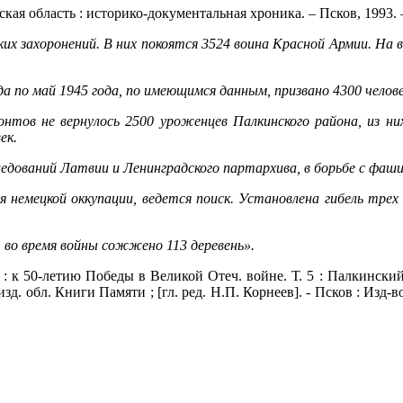
кая область : историко-документальная хроника. – Псков, 1993. – 
их захоронений. В них покоятся 3524 воина Красной Армии. На 
да по май 1945 года, по имеющимся данным, призвано 4300 челове
тов не вернулось 2500 уроженцев Палкинского района, из них
ек.
ований Латвии и Ленинградского партархива, в борьбе с фаши
емецкой оккупации, ведется поиск. Установлена гибель трех 
, во время войны сожжено 113 деревень».
ка : к 50-летию Победы в Великой Отеч. войне. Т. 5 : Палкинск
и изд. обл. Книги Памяти ; [гл. ред. Н.П. Корнеев]. - Псков : Из