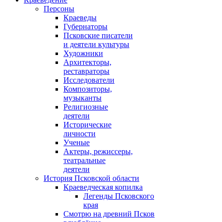
Персоны
Краеведы
Губернаторы
Псковские писатели
и деятели культуры
Художники
Архитекторы,
реставраторы
Исследователи
Композиторы,
музыканты
Религиозные
деятели
Исторические
личности
Ученые
Актеры, режиссеры,
театральные
деятели
История Псковской области
Краеведческая копилка
Легенды Псковского
края
Смотрю на древний Псков