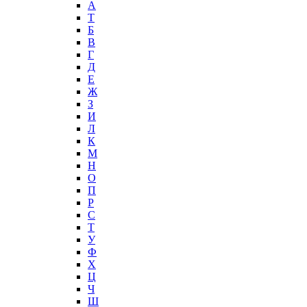
А
T
Б
В
Г
Д
Е
Ж
З
И
Л
К
М
Н
О
П
Р
С
Т
У
Ф
Х
Ц
Ч
Ш