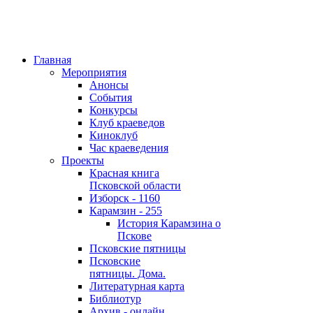
Главная
Мероприятия
Анонсы
События
Конкурсы
Клуб краеведов
Киноклуб
Час краеведения
Проекты
Красная книга
Псковской области
Изборск - 1160
Карамзин - 255
История Карамзина о
Пскове
Псковские пятницы
Псковские
пятницы. Дома.
Литературная карта
Библиотур
Архив - онлайн