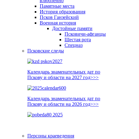
влюблённо
Памятные места
История образования
Псков Ганзейский
Военная история
Достойные памяти
Псковичи-афганцы
Шестая рота
Спецназ
Псковские следы
Календарь знаменательных дат по
Пскову и области на 2027 год>>>
Календарь знаменательных дат по
Пскову и области на 2026 год>>>
Персоны краеведения